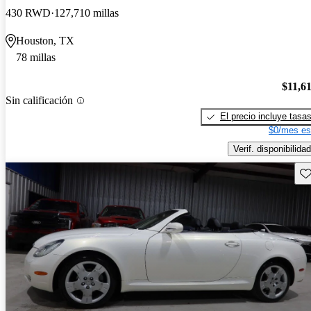
430 RWD
127,710 millas
Houston, TX
78 millas
$11,6
Sin calificación
El precio incluye tasa
$0/mes es
Verif. disponibilidad
Gu