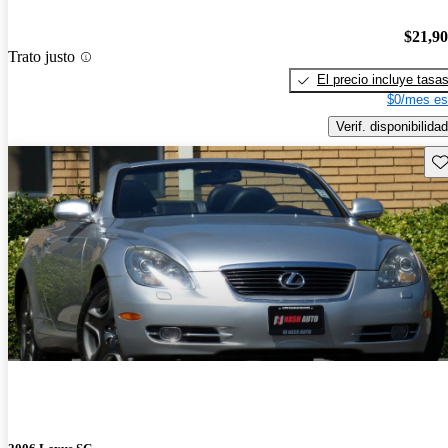
$21,9
Trato justo
El precio incluye tasa
$0/mes es
Verif. disponibilidad
Gu