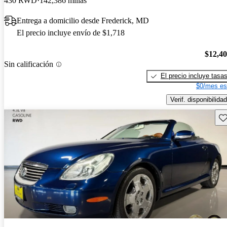
430 RWD
142,386 millas
Entrega a domicilio desde Frederick, MD
El precio incluye envío de $1,718
$12,4
Sin calificación
El precio incluye tasa
$0/mes es
Verif. disponibilidad
Gu