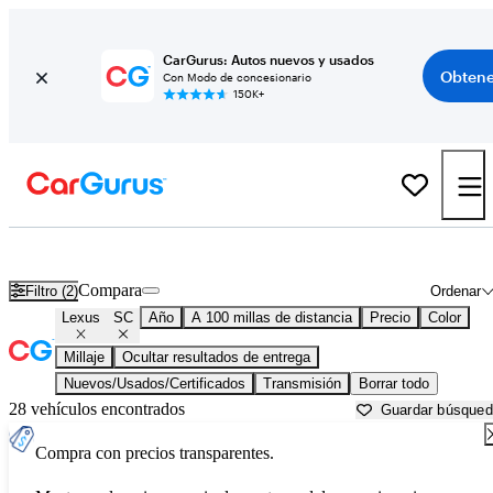
CarGurus: Autos nuevos y usados
Obtene
Con Modo de concesionario
150K+
Lexus SC usados en venta cerca de
Beaumont, TX
Compara
Filtro (2)
Ordenar
Lexus
SC
Año
A 100 millas de distancia
Precio
Color
Millaje
Ocultar resultados de entrega
Nuevos/Usados/Certificados
Transmisión
Borrar todo
28 vehículos encontrados
Guardar búsque
Compra con precios transparentes.