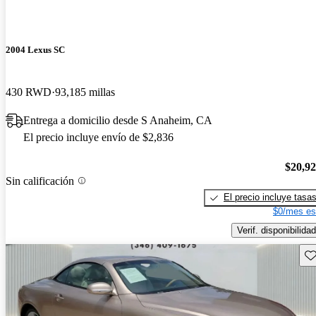
2004 Lexus SC
430 RWD
93,185 millas
Entrega a domicilio desde S Anaheim, CA
El precio incluye envío de $2,836
$20,9
Sin calificación
El precio incluye tasa
$0/mes es
Verif. disponibilidad
Gu