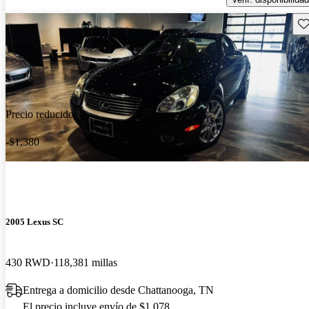
Gu
Precio reducido
-$1,380
2005 Lexus SC
430 RWD
118,381 millas
Entrega a domicilio desde Chattanooga, TN
El precio incluye envío de $1,078