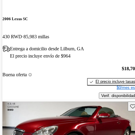
2006 Lexus SC
430 RWD
85,983 millas
Entrega a domicilio desde Lilburn, GA
El precio incluye envío de $964
$18,7
Buena oferta
El precio incluye tasa
$0/mes es
Verif. disponibilidad
Gu