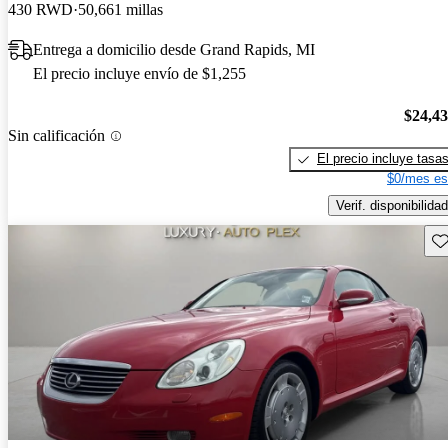
430 RWD
50,661 millas
Entrega a domicilio desde Grand Rapids, MI
El precio incluye envío de $1,255
$24,4
Sin calificación
El precio incluye tasa
$0/mes es
Verif. disponibilidad
Gu