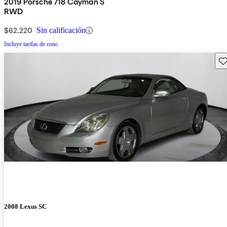
2019 Porsche 718 Cayman S
RWD
$62,220
Sin calificación
Incluye tarifas de conc.
Gu
2008 Lexus SC