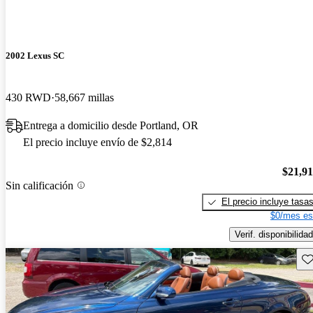
2002 Lexus SC
430 RWD
58,667 millas
Entrega a domicilio desde Portland, OR
El precio incluye envío de $2,814
$21,9
Sin calificación
El precio incluye tasa
$0/mes es
Verif. disponibilidad
Gu