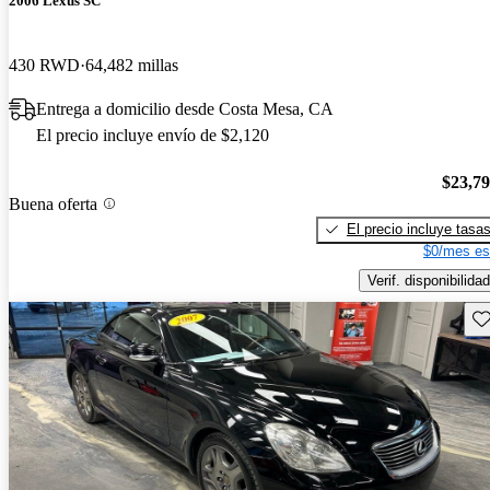
2006 Lexus SC
430 RWD
64,482 millas
Entrega a domicilio desde Costa Mesa, CA
El precio incluye envío de $2,120
$23,7
Buena oferta
El precio incluye tasa
$0/mes es
Verif. disponibilidad
Gu