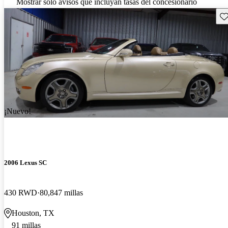
Mostrar solo avisos que incluyan tasas del concesionario
Gu
¡Nuevo!
2006 Lexus SC
430 RWD
80,847 millas
Houston, TX
91 millas