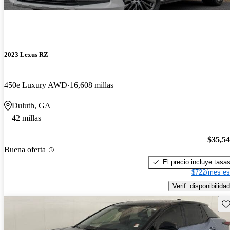
2023 Lexus RZ
450e Luxury AWD
16,608 millas
Duluth, GA
42 millas
$35,5
Buena oferta
El precio incluye tasa
$722/mes es
Verif. disponibilidad
Gu