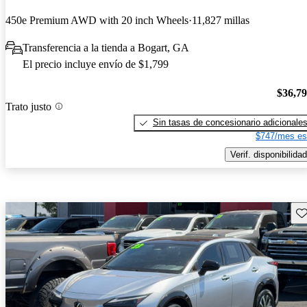
450e Premium AWD with 20 inch Wheels
11,827 millas
Transferencia a la tienda a Bogart, GA
El precio incluye envío de $1,799
$36,7
Trato justo
Sin tasas de concesionario adicionale
$747/mes es
Verif. disponibilidad
Gu