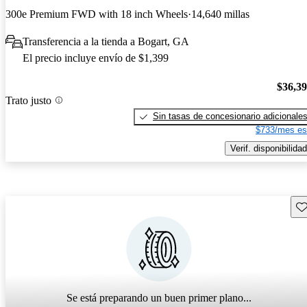
300e Premium FWD with 18 inch Wheels
14,640 millas
Transferencia a la tienda a Bogart, GA
El precio incluye envío de $1,399
$36,3
Trato justo
Sin tasas de concesionario adicionale
$733/mes es
Verif. disponibilidad
Gu
Se está preparando un buen primer plano...