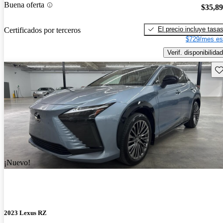
Buena oferta
$35,8
El precio incluye tasa
Certificados por terceros
$729/mes es
Verif. disponibilidad
Gu
¡Nuevo!
2023 Lexus RZ