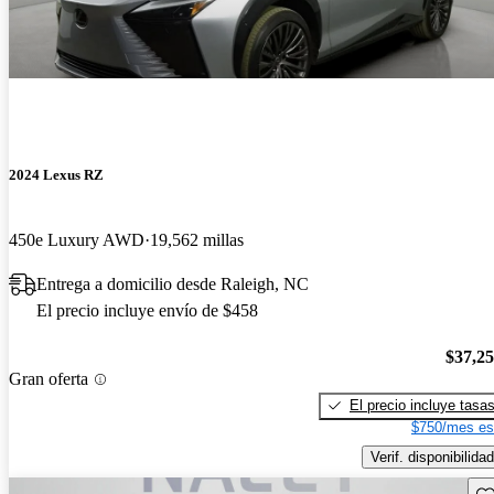
2024 Lexus RZ
450e Luxury AWD
19,562 millas
Entrega a domicilio desde Raleigh, NC
El precio incluye envío de $458
$37,2
Gran oferta
El precio incluye tasa
$750/mes es
Verif. disponibilidad
Gu