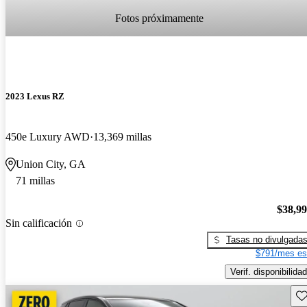
Fotos próximamente
2023 Lexus RZ
450e Luxury AWD
13,369 millas
Union City, GA
71 millas
$38,9
Sin calificación
Tasas no divulgada
$791/mes es
Verif. disponibilidad
Gu