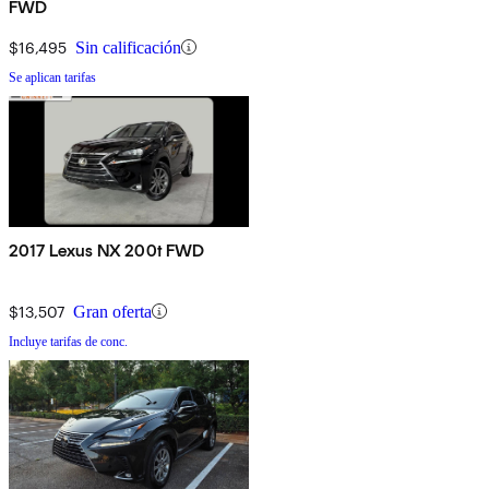
FWD
$16,495
Sin calificación
Se aplican tarifas
2017 Lexus NX 200t FWD
$13,507
Gran oferta
Incluye tarifas de conc.