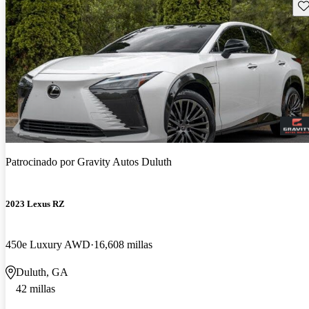
Gu
Patrocinado por
Gravity Autos Duluth
2023 Lexus RZ
450e Luxury AWD
16,608 millas
Duluth, GA
42 millas