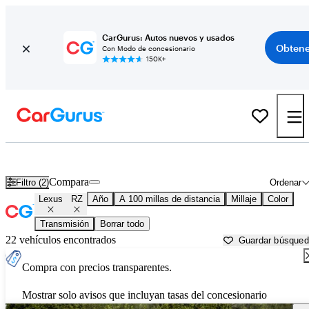
CarGurus: Autos nuevos y usados
Obtene
Con Modo de concesionario
150K+
Lexus RZ usados en venta cerca de
Athens, GA
Compara
Filtro (2)
Ordenar
Lexus
RZ
Año
A 100 millas de distancia
Millaje
Color
Transmisión
Borrar todo
22 vehículos encontrados
Guardar búsque
Compra con precios transparentes.
Mostrar solo avisos que incluyan tasas del concesionario