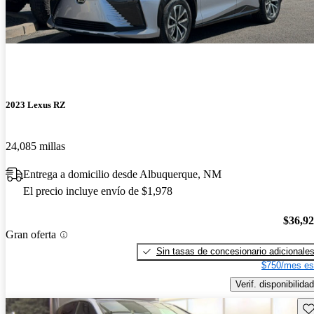
2023 Lexus RZ
24,085 millas
Entrega a domicilio desde Albuquerque, NM
El precio incluye envío de $1,978
$36,9
Gran oferta
Sin tasas de concesionario adicionale
$750/mes es
Verif. disponibilidad
Gu