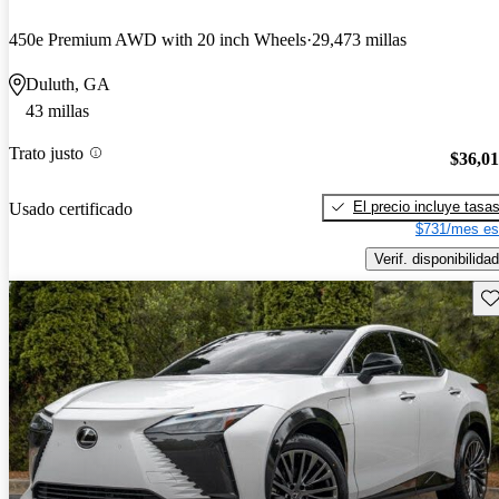
450e Premium AWD with 20 inch Wheels
29,473 millas
Duluth, GA
43 millas
Trato justo
$36,0
El precio incluye tasa
Usado certificado
$731/mes es
Verif. disponibilidad
Gu