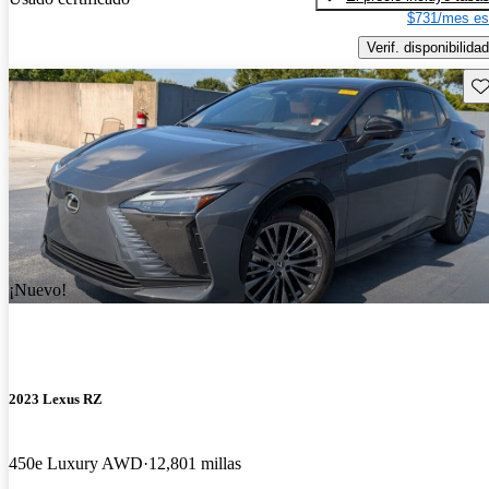
$731/mes es
Verif. disponibilidad
Gu
¡Nuevo!
2023 Lexus RZ
450e Luxury AWD
12,801 millas