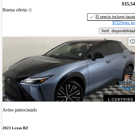
$35,5
Buena oferta
El precio incluye tasa
$722/mes es
Verif. disponibilidad
Gu
¡Nuevo!
Aviso patrocinado
2023 Lexus RZ