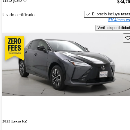
Trato justo
$34,7
El precio incluye tasa
Usado certificado
$704/mes es
Verif. disponibilidad
Gu
2023 Lexus RZ