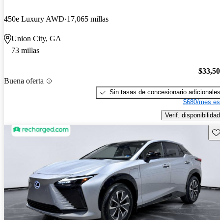
450e Luxury AWD
17,065 millas
Union City, GA
73 millas
$33,5
Buena oferta
Sin tasas de concesionario adicionale
$680/mes es
Verif. disponibilidad
Gu