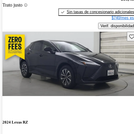
Trato justo
Sin tasas de concesionario adicionale
$740/mes es
Verif. disponibilidad
Gu
2024 Lexus RZ