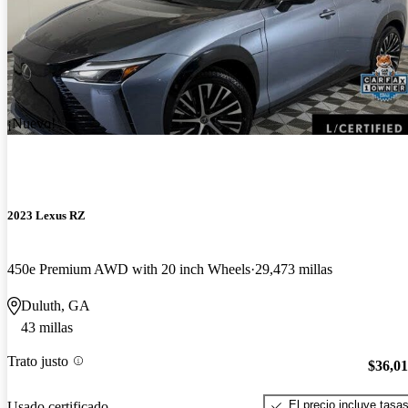
¡Nuevo!
2023 Lexus RZ
450e Premium AWD with 20 inch Wheels
29,473 millas
Duluth, GA
43 millas
Trato justo
$36,0
El precio incluye tasa
Usado certificado