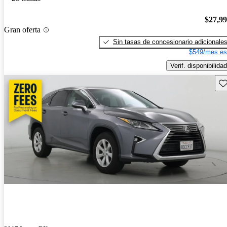
$27,9
Gran oferta
Sin tasas de concesionario adicionale
$549/mes es
Verif. disponibilidad
Gu