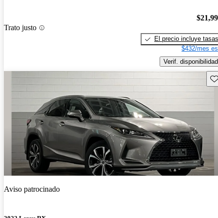
$21,9
Trato justo
El precio incluye tasa
$432/mes es
Verif. disponibilidad
Gu
Aviso patrocinado