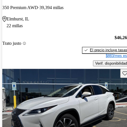
350 Premium AWD
39,394 millas
Elmhurst, IL
22 millas
$46,2
Trato justo
El precio incluye tasa
$883/mes es
Verif. disponibilidad
Gu