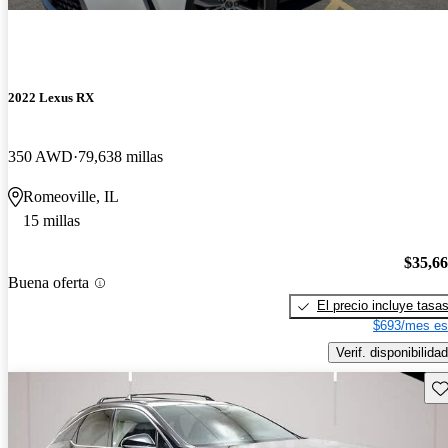
2022 Lexus RX
350 AWD
79,638 millas
Romeoville, IL
15 millas
$35,6
Buena oferta
El precio incluye tasa
$693/mes es
Verif. disponibilidad
Gu