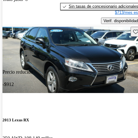
Sin tasas de concesionario adicionale
$713/mes es
Verif. disponibilidad
Gu
Precio reducido
-$912
2013 Lexus RX