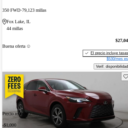
350 FWD
79,123 millas
Fox Lake, IL
44 millas
$27,0
Buena oferta
El precio incluye tasa
$530/mes es
Verif. disponibilidad
Gu
Precio reducido
-$1,000