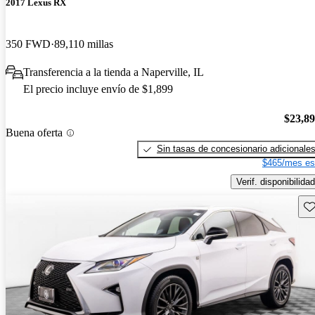
2017 Lexus RX
350 FWD
89,110 millas
Transferencia a la tienda a Naperville, IL
El precio incluye envío de $1,899
$23,8
Buena oferta
Sin tasas de concesionario adicionale
$465/mes es
Verif. disponibilidad
Gu