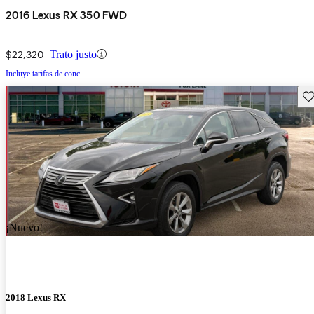
2016 Lexus RX 350 FWD
$22,320
Trato justo
Incluye tarifas de conc.
Gu
¡Nuevo!
2018 Lexus RX