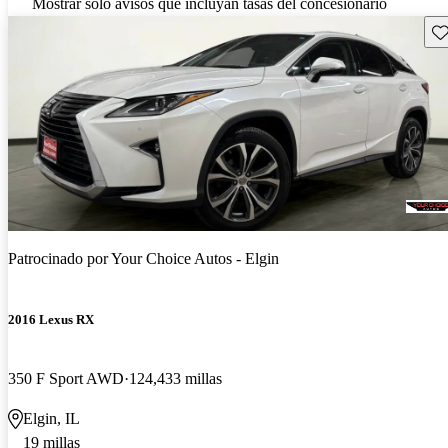
Mostrar solo avisos que incluyan tasas del concesionario
Gu
Patrocinado por
Your Choice Autos - Elgin
2016 Lexus RX
350 F Sport AWD
124,433 millas
Elgin, IL
19 millas