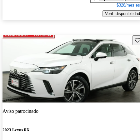
$328/mes es
Verif. disponibilidad
Gu
Aviso patrocinado
2023 Lexus RX