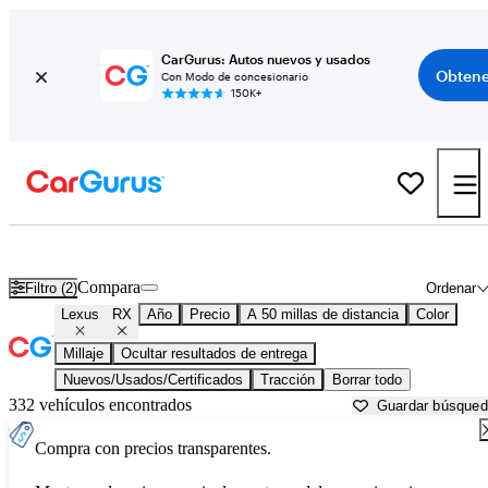
CarGurus: Autos nuevos y usados
Obtene
Con Modo de concesionario
150K+
Lexus RX usados en venta cerca de
Aurora, IL
Compara
Filtro (2)
Ordenar
Lexus
RX
Año
Precio
A 50 millas de distancia
Color
Millaje
Ocultar resultados de entrega
Nuevos/Usados/Certificados
Tracción
Borrar todo
332 vehículos encontrados
Guardar búsque
Compra con precios transparentes.