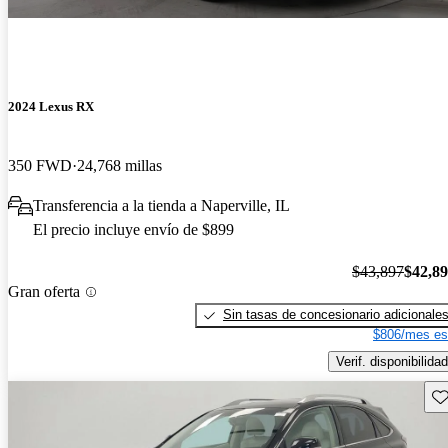
2024 Lexus RX
350 FWD
24,768 millas
Transferencia a la tienda a Naperville, IL
El precio incluye envío de $899
$43,897
$42,8
Gran oferta
Sin tasas de concesionario adicionale
$806/mes es
Verif. disponibilidad
Gu