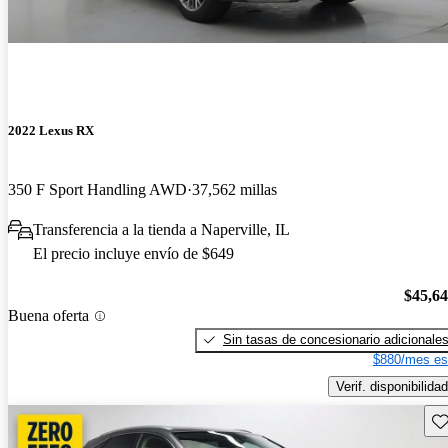
2022 Lexus RX
350 F Sport Handling AWD
37,562 millas
Transferencia a la tienda a Naperville, IL
El precio incluye envío de $649
$45,6
Buena oferta
Sin tasas de concesionario adicionale
$880/mes es
Verif. disponibilidad
Gu