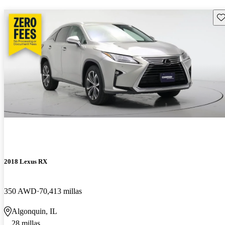
Gu
2018 Lexus RX
350 AWD
70,413 millas
Algonquin, IL
28 millas