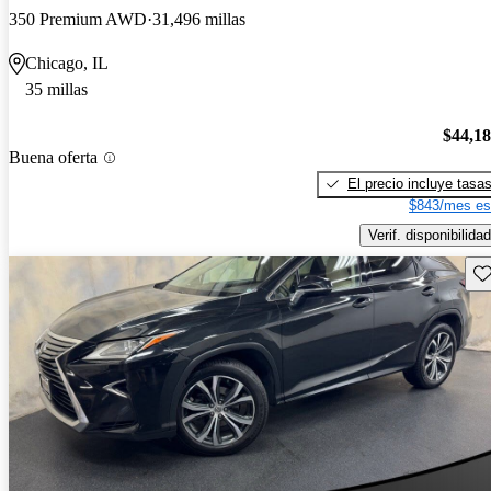
350 Premium AWD
31,496 millas
Chicago, IL
35 millas
$44,1
Buena oferta
El precio incluye tasa
$843/mes es
Verif. disponibilidad
Gu