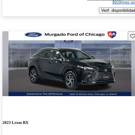
$929/mes es
Verif. disponibilidad
Gu
2023 Lexus RX