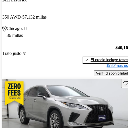
2022 Lexus RX
350 AWD
57,132 millas
Chicago, IL
36 millas
$40,1
Trato justo
El precio incluye tasa
$780/mes es
Verif. disponibilidad
Gu