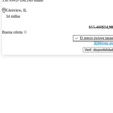
350 AWD
108,149 millas
Glenview, IL
34 millas
$15,488
$14,9
Buena oferta
El precio incluye tasa
$294/mes es
Verif. disponibilidad