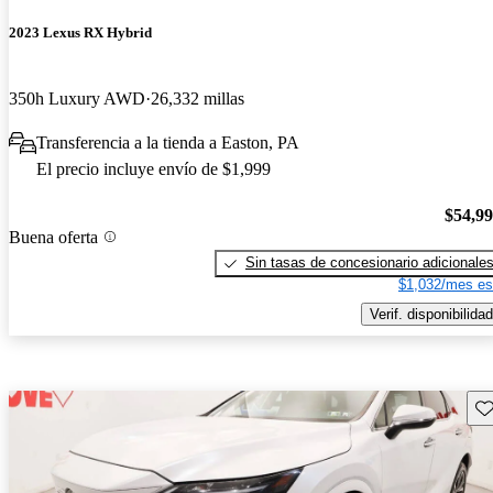
2023 Lexus RX Hybrid
350h Luxury AWD
26,332 millas
Transferencia a la tienda a Easton, PA
El precio incluye envío de $1,999
$54,9
Buena oferta
Sin tasas de concesionario adicionale
$1,032/mes es
Verif. disponibilidad
Gu