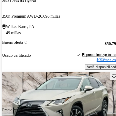
2023 Lexus RX Hybrid
350h Premium AWD
26,696 millas
Wilkes Barre, PA
49 millas
Buena oferta
$50,7
El precio incluye tasa
Usado certificado
$953/mes es
Verif. disponibilidad
Gu
Precio reducido