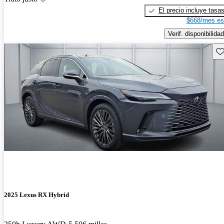
El precio incluye tasa
$668/mes es
Verif. disponibilidad
Gu
2025 Lexus RX Hybrid