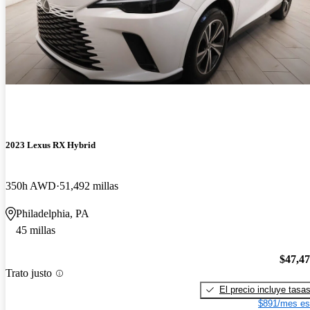
2023 Lexus RX Hybrid
350h AWD
51,492 millas
Philadelphia, PA
45 millas
$47,4
Trato justo
El precio incluye tasa
$891/mes es