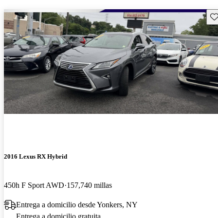
Gu
2016 Lexus RX Hybrid
450h F Sport AWD
157,740 millas
Entrega a domicilio desde Yonkers, NY
Entrega a domicilio gratuita