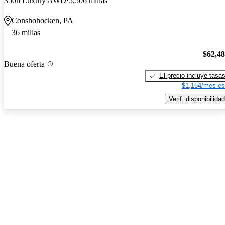
350h Luxury AWD
5,506 millas
Conshohocken, PA
36 millas
$62,4
Buena oferta
El precio incluye tasa
$1,154/mes es
Verif. disponibilidad