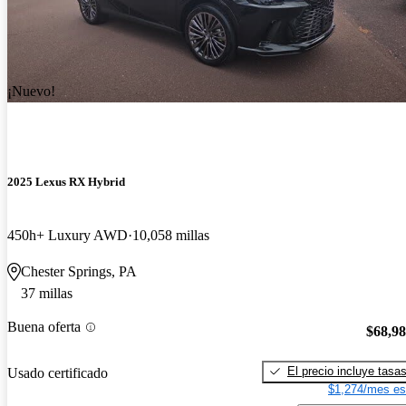
¡Nuevo!
2025 Lexus RX Hybrid
450h+ Luxury AWD
10,058 millas
Chester Springs, PA
37 millas
Buena oferta
$68,9
El precio incluye tasa
Usado certificado
$1,274/mes es