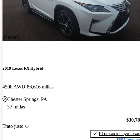
¡Nuevo!
2019 Lexus RX Hybrid
450h AWD
86,616 millas
Chester Springs, PA
37 millas
$30,7
Trato justo
El precio incluye tasa
$594/mes es