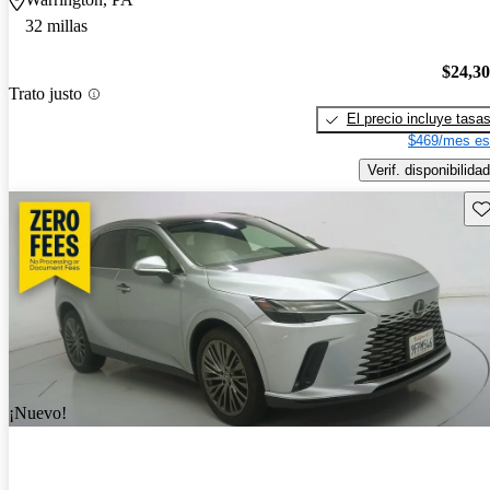
32 millas
$24,3
Trato justo
El precio incluye tasa
$469/mes es
Verif. disponibilidad
Gu
¡Nuevo!