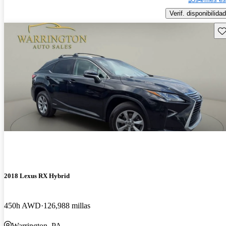
Verif. disponibilidad
Gu
2018 Lexus RX Hybrid
450h AWD
126,988 millas
Warrington, PA