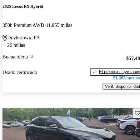
2025 Lexus RX Hybrid
350h Premium AWD
11,955 millas
Doylestown, PA
26 millas
Buena oferta
$57,4
El precio incluye tasa
Usado certificado
$1,062/mes es
Verif. disponibilidad
Gu