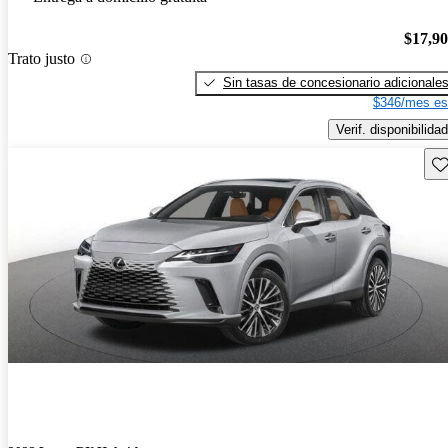
$17,9
Trato justo
Sin tasas de concesionario adicionale
$346/mes es
Verif. disponibilidad
Gu