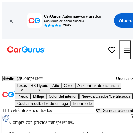
CarGurus: Autos nuevos y usados
Obtene
Con Modo de concesionario
150K+
Lexus RX Hybrid usados en venta cerca de
Allentown, PA
Compara
Filtro (2)
Ordenar
Lexus
RX Hybrid
Año
Color
A 50 millas de distancia
Precio
Millaje
Color del interior
Nuevos/Usados/Certificados
Ocultar resultados de entrega
Borrar todo
113 vehículos encontrados
Guardar búsque
Compra con precios transparentes.