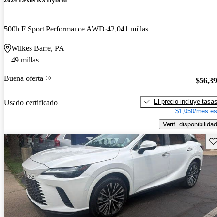
2024 Lexus RX Hybrid
500h F Sport Performance AWD
42,041 millas
Wilkes Barre, PA
49 millas
Buena oferta
$56,3
El precio incluye tasa
Usado certificado
$1,050/mes es
Verif. disponibilidad
Gu