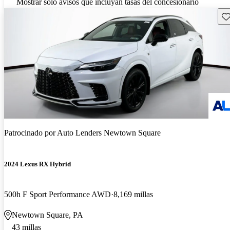
Mostrar solo avisos que incluyan tasas del concesionario
Gu
Patrocinado por
Auto Lenders Newtown Square
2024 Lexus RX Hybrid
500h F Sport Performance AWD
8,169 millas
Newtown Square, PA
43 millas