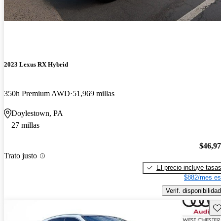
2023 Lexus RX Hybrid
350h Premium AWD
51,969 millas
Doylestown, PA
27 millas
$46,9
Trato justo
El precio incluye tasa
$882/mes es
Verif. disponibilidad
Gu