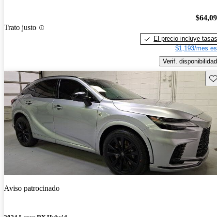
$64,0
Trato justo
El precio incluye tasa
$1,193/mes es
Verif. disponibilidad
Gu
Aviso patrocinado