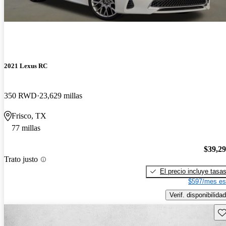
2021 Lexus RC
350 RWD
23,629 millas
Frisco, TX
77 millas
$39,2
Trato justo
El precio incluye tasa
$597/mes es
Verif. disponibilidad
Gu