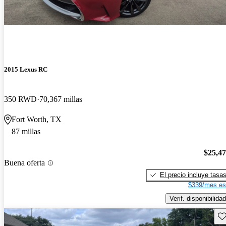
2015 Lexus RC
350 RWD
70,367 millas
Fort Worth, TX
87 millas
$25,4
Buena oferta
El precio incluye tasa
$339/mes es
Verif. disponibilidad
Gu