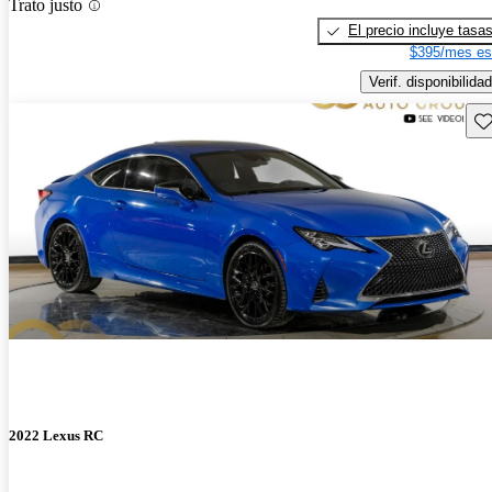
Trato justo
El precio incluye tasa
$395/mes es
Verif. disponibilidad
Gu
2022 Lexus RC