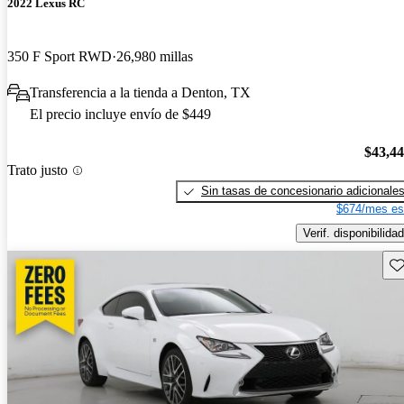
2022 Lexus RC
350 F Sport RWD
26,980 millas
Transferencia a la tienda a Denton, TX
El precio incluye envío de $449
$43,4
Trato justo
Sin tasas de concesionario adicionale
$674/mes es
Verif. disponibilidad
Gu