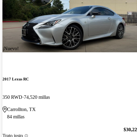
¡Nuevo!
2017 Lexus RC
350 RWD
74,520 millas
Carrollton, TX
84 millas
$30,2
Trato justo