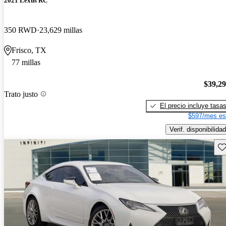
2021 Lexus RC
350 RWD
23,629 millas
Frisco, TX
77 millas
$39,2
Trato justo
El precio incluye tasa
$597/mes es
Verif. disponibilidad
Gu