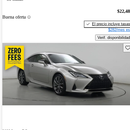
$22,4
Buena oferta
El precio incluye tasa
$282/mes es
Verif. disponibilidad
Gu