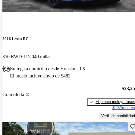
2016 Lexus RC
350 RWD
115,040 millas
Entrega a domicilio desde Houston, TX
El precio incluye envío de $482
$23,2
Gran oferta
El precio incluye tasa
$297/mes es
Verif. disponibilidad
Gu