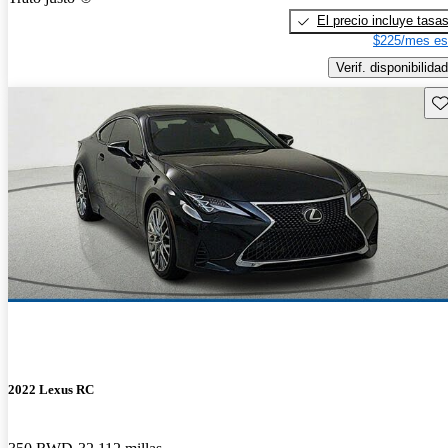
El precio incluye tasa
$225/mes es
Verif. disponibilidad
Gu
2022 Lexus RC