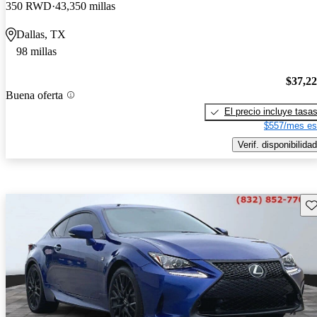
350 RWD
43,350 millas
Dallas, TX
98 millas
$37,2
Buena oferta
El precio incluye tasa
$557/mes es
Verif. disponibilidad
Gu