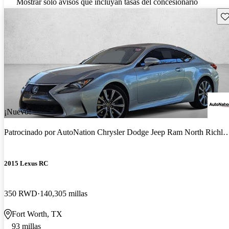
Mostrar solo avisos que incluyan tasas del concesionario
Gu
¡Nuevo!
Patrocinado por
AutoNation Chrysler Dodge Jeep Ram North Richland Hills
2015 Lexus RC
350 RWD
140,305 millas
Fort Worth, TX
93 millas