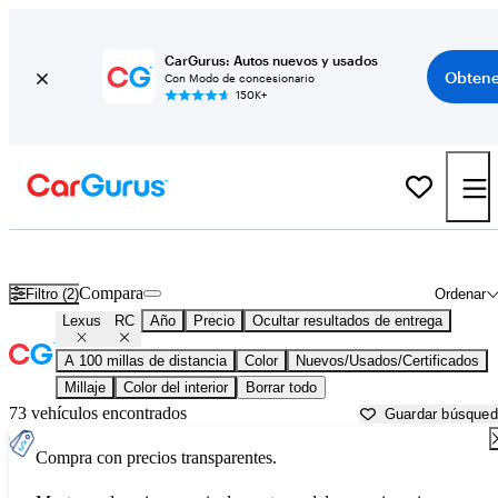
CarGurus: Autos nuevos y usados
Obtene
Con Modo de concesionario
150K+
Lexus RC usados en venta cerca de
Ardmore, OK
Compara
Filtro (2)
Ordenar
Lexus
RC
Año
Precio
Ocultar resultados de entrega
A 100 millas de distancia
Color
Nuevos/Usados/Certificados
Millaje
Color del interior
Borrar todo
73 vehículos encontrados
Guardar búsque
Compra con precios transparentes.