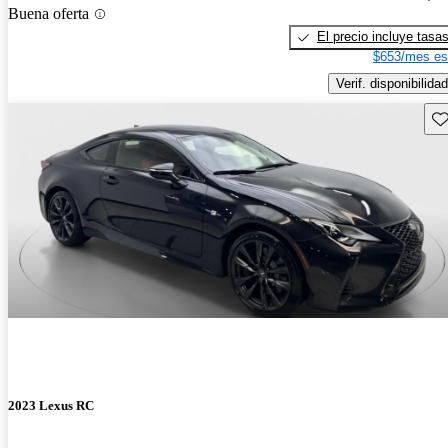
Buena oferta
El precio incluye tasa
$653/mes es
Verif. disponibilidad
Gu
2023 Lexus RC