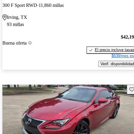
300 F Sport RWD
11,860 millas
Irving, TX
93 millas
$42,1
Buena oferta
El precio incluye tasa
$639/mes es
Verif. disponibilidad
Gu