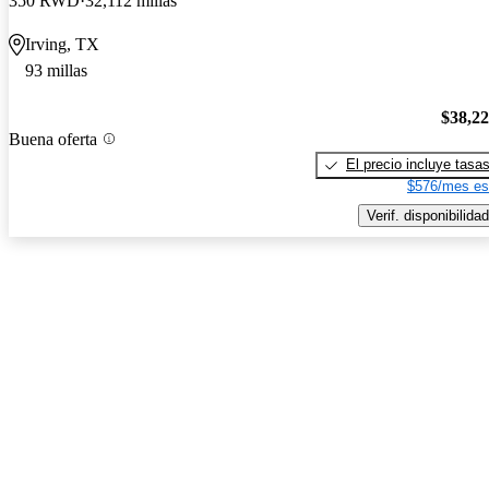
350 RWD
32,112 millas
Irving, TX
93 millas
$38,2
Buena oferta
El precio incluye tasa
$576/mes es
Verif. disponibilidad