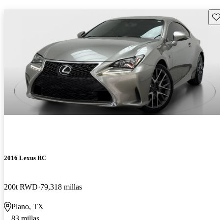
Gu
2016 Lexus RC
200t RWD
79,318 millas
Plano, TX
83 millas