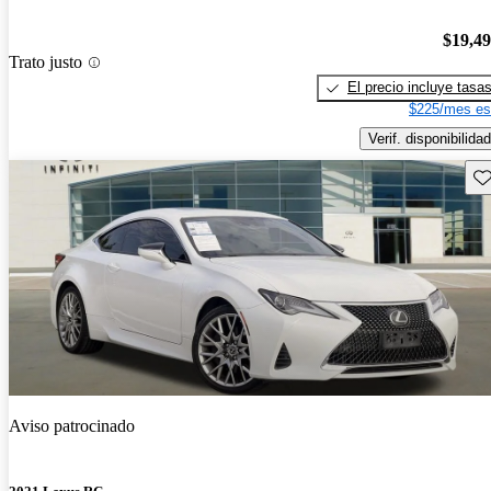
$19,4
Trato justo
El precio incluye tasa
$225/mes es
Verif. disponibilidad
Gu
Aviso patrocinado