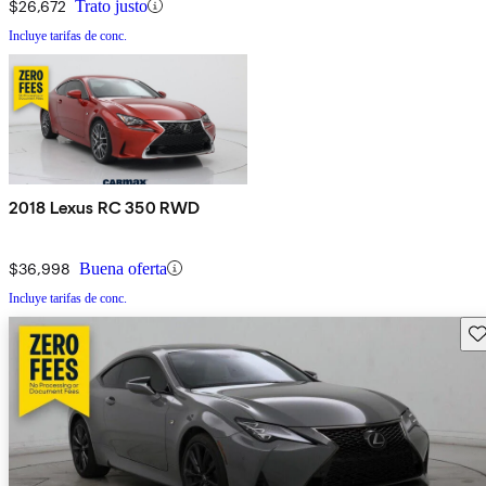
$26,672
Trato justo
Incluye tarifas de conc.
2018 Lexus RC 350 RWD
$36,998
Buena oferta
Incluye tarifas de conc.
Gu