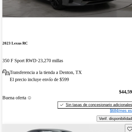
2023 Lexus RC
350 F Sport RWD
23,270 millas
Transferencia a la tienda a Denton, TX
El precio incluye envío de $599
$44,5
Buena oferta
Sin tasas de concesionario adicionale
$684/mes es
Verif. disponibilidad
Gu