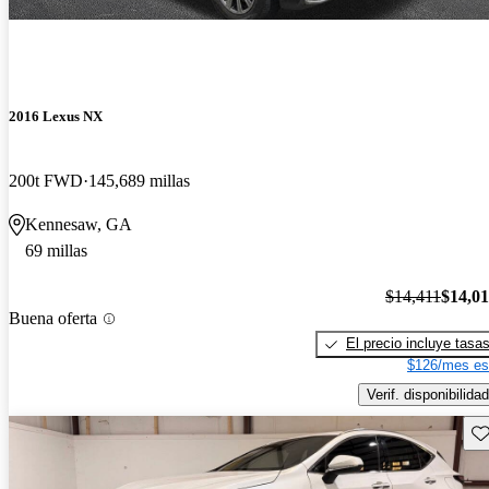
2016 Lexus NX
200t FWD
145,689 millas
Kennesaw, GA
69 millas
$14,411
$14,0
Buena oferta
El precio incluye tasa
$126/mes es
Verif. disponibilidad
Gu