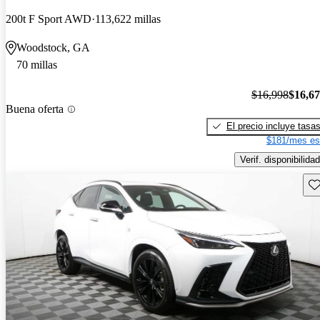
200t F Sport AWD
113,622 millas
Woodstock, GA
70 millas
$16,998
$16,6
Buena oferta
El precio incluye tasa
$181/mes es
Verif. disponibilidad
Gu