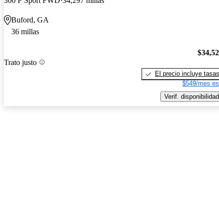
300 F Sport FWD
34,297 millas
Buford, GA
36 millas
$34,5
Trato justo
El precio incluye tasa
$549/mes es
Verif. disponibilidad