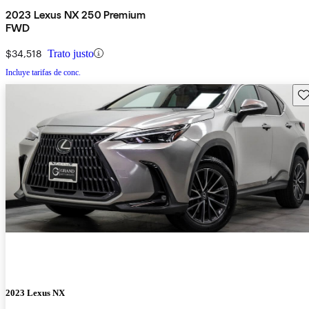
2023 Lexus NX 250 Premium
FWD
$34,518
Trato justo
Incluye tarifas de conc.
Gu
2023 Lexus NX