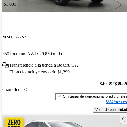
-$1,000
2024 Lexus NX
350 Premium AWD
29,850 millas
Transferencia a la tienda a Bogart, GA
El precio incluye envío de $1,399
$40,397
$39,3
Gran oferta
Sin tasas de concesionario adicionale
$632/mes es
Verif. disponibilidad
Gu