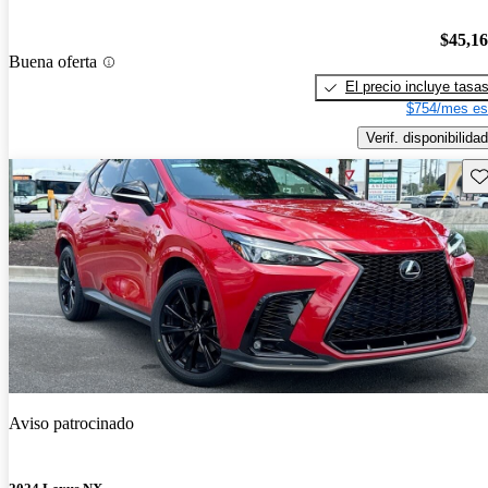
$45,1
Buena oferta
El precio incluye tasa
$754/mes es
Verif. disponibilidad
Gu
Aviso patrocinado