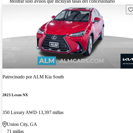
Mostrar solo avisos que incluyan tasas del concesionario
Gu
Patrocinado por
ALM Kia South
2023 Lexus NX
350 Luxury AWD
13,397 millas
Union City, GA
71 millas