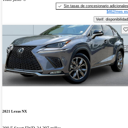
Sin tasas de concesionario adicionale
$462/mes es
Verif. disponibilidad
Gu
2021 Lexus NX