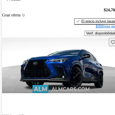
$24,7
Gran oferta
El precio incluye tasa
$350/mes es
Verif. disponibilidad
Gu