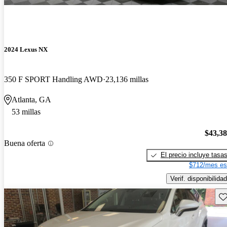
2024 Lexus NX
350 F SPORT Handling AWD
23,136 millas
Atlanta, GA
53 millas
$43,3
Buena oferta
El precio incluye tasa
$712/mes es
Verif. disponibilidad
Gu