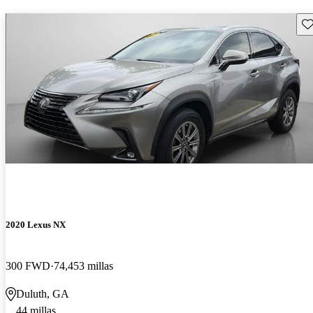
Gu
2020 Lexus NX
300 FWD
74,453 millas
Duluth, GA
44 millas