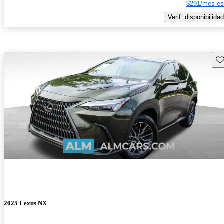
$291/mes es
Verif. disponibilidad
Gu
2025 Lexus NX