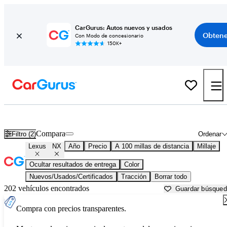
CarGurus: Autos nuevos y usados
Obtene
Con Modo de concesionario
150K+
Lexus NX usados en venta cerca de
Athens, GA
Compara
Filtro (2)
Ordenar
Lexus
NX
Año
Precio
A 100 millas de distancia
Millaje
Ocultar resultados de entrega
Color
Nuevos/Usados/Certificados
Tracción
Borrar todo
202 vehículos encontrados
Guardar búsque
Compra con precios transparentes.