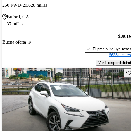
250 FWD
20,628 millas
Buford, GA
37 millas
$39,1
Buena oferta
El precio incluye tasa
$623/mes es
Verif. disponibilidad
Gu