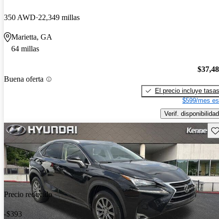
350 AWD
22,349 millas
Marietta, GA
64 millas
$37,4
Buena oferta
El precio incluye tasa
$599/mes es
Verif. disponibilidad
Gu
Precio reducido
-$393