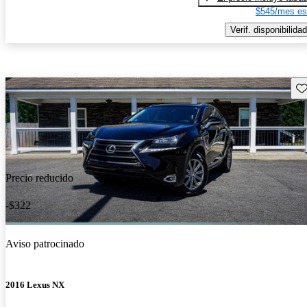
$545/mes es
Verif. disponibilidad
Gu
Precio reducido
-$322
Aviso patrocinado
2016 Lexus NX