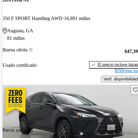
2024 Lexus NX
350 F SPORT Handling AWD
16,891 millas
Augusta, GA
81 millas
Buena oferta
$47,3
El precio incluye tasa
Usado certificado
$793/mes es
Verif. disponibilidad
Gu
Precio reducido