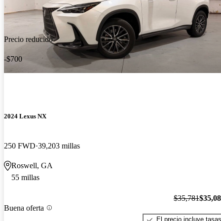
Precio reducido
-$700
2024 Lexus NX
250 FWD
39,203 millas
Roswell, GA
55 millas
$35,781
$35,0
Buena oferta
El precio incluye tasa