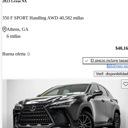
2023 Lexus NX
350 F SPORT Handling AWD
40,582 millas
Athens, GA
6 millas
$40,1
Buena oferta
El precio incluye tasa
$653/mes es
Verif. disponibilidad
Gu