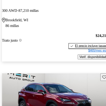
300 AWD
87,210 millas
Brookfield, WI
86 millas
$24,2
Trato justo
El precio incluye tasa
$465/mes es
Verif. disponibilidad
Gu