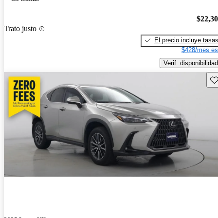
$22,3
Trato justo
El precio incluye tasa
$428/mes es
Verif. disponibilidad
Gu