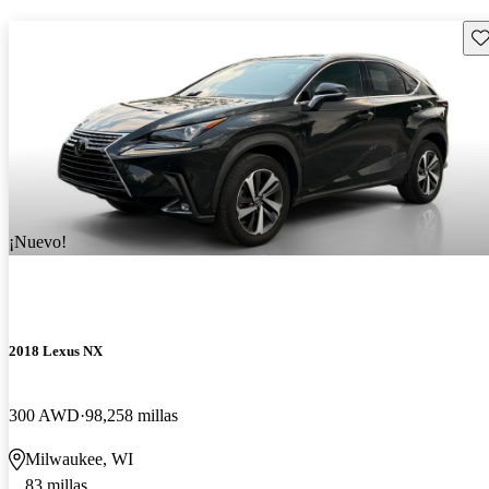
Gu
¡Nuevo!
2018 Lexus NX
300 AWD
98,258 millas
Milwaukee, WI
83 millas