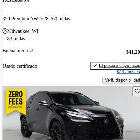
2023 Lexus NX
350 Premium AWD
28,760 millas
Milwaukee, WI
83 millas
Buena oferta
$41,2
El precio incluye tasa
Usado certificado
$770/mes es
Verif. disponibilidad
Gu