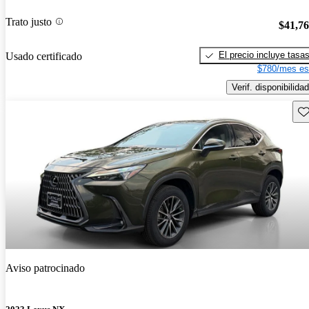
Trato justo
$41,7
El precio incluye tasa
Usado certificado
$780/mes es
Verif. disponibilidad
Gu
Aviso patrocinado