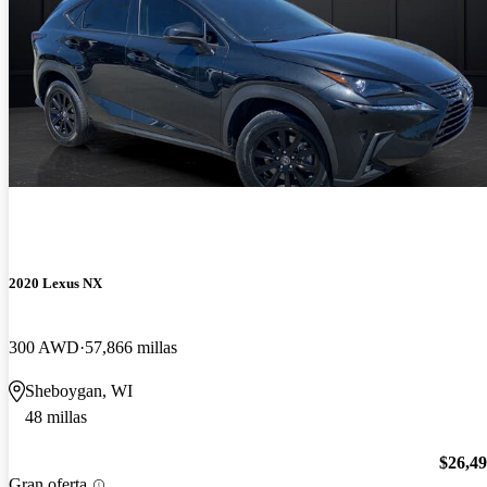
2020 Lexus NX
300 AWD
57,866 millas
Sheboygan, WI
48 millas
$26,4
Gran oferta