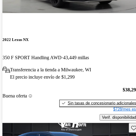
2022 Lexus NX
350 F SPORT Handling AWD
43,449 millas
Transferencia a la tienda a Milwaukee, WI
El precio incluye envío de $1,299
$38,2
Buena oferta
Sin tasas de concesionario adicionale
$728/mes es
Verif. disponibilidad
Gu