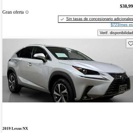
$38,9
Gran oferta
Sin tasas de concesionario adicionale
$723/mes es
Verif. disponibilidad
Gu
2019 Lexus NX