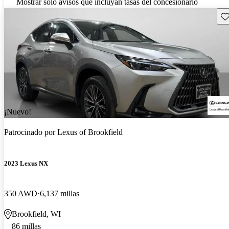
Mostrar solo avisos que incluyan tasas del concesionario
Gu
¡Nuevo!
Patrocinado por
Lexus of Brookfield
2023 Lexus NX
350 AWD
6,137 millas
Brookfield, WI
86 millas