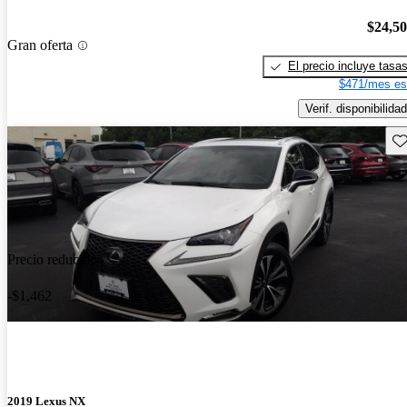
$24,5
Gran oferta
El precio incluye tasa
$471/mes es
Verif. disponibilidad
Gu
Precio reducido
-$1,462
2019 Lexus NX