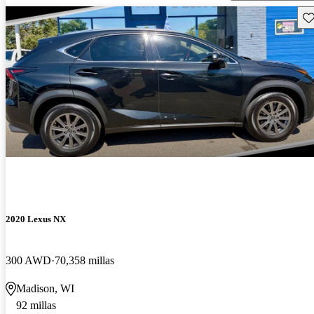
Gu
2020 Lexus NX
300 AWD
70,358 millas
Madison, WI
92 millas