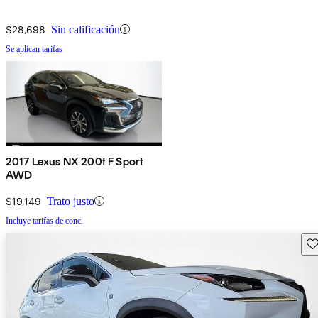
$28,698
Sin calificación
Se aplican tarifas
2017 Lexus NX 200t F Sport
AWD
$19,149
Trato justo
Incluye tarifas de conc.
Gu