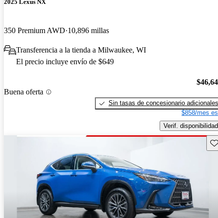
2025 Lexus NX
350 Premium AWD
10,896 millas
Transferencia a la tienda a Milwaukee, WI
El precio incluye envío de $649
$46,6
Buena oferta
Sin tasas de concesionario adicionale
$858/mes es
Verif. disponibilidad
Gu