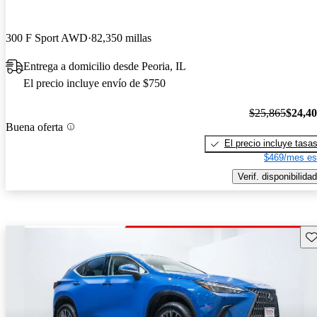
300 F Sport AWD
82,350 millas
Entrega a domicilio desde Peoria, IL
El precio incluye envío de $750
$25,865
$24,4
Buena oferta
El precio incluye tasa
$469/mes es
Verif. disponibilidad
Gu