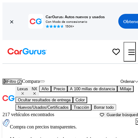
CarGurus: Autos nuevos y usados
Obtene
Con Modo de concesionario
150K+
Lexus NX usados en venta cerca de
Appleton, WI
Compara
Filtro (2)
Ordenar
Lexus
NX
Año
Precio
A 100 millas de distancia
Millaje
Ocultar resultados de entrega
Color
Nuevos/Usados/Certificados
Tracción
Borrar todo
217 vehículos encontrados
Guardar búsque
Compra con precios transparentes.