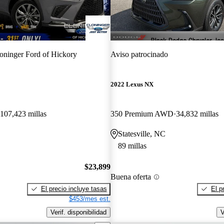
oninger Ford of Hickory
Aviso patrocinado
2022 Lexus NX
107,423 millas
350 Premium AWD
34,832 millas
Statesville, NC
89 millas
$23,899
Buena oferta
El precio incluye tasas
El p
$453/mes est.
Verif. disponibilidad
V