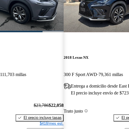
2018 Lexus NX
111,703 millas
300 F Sport AWD
79,361 millas
Entrega a domicilio desde East
El precio incluye envío de $723
$23,786
$22,058
Trato justo
El precio incluye tasas
El p
$418/mes est.