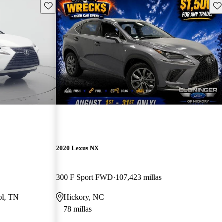
Guarda este Aviso
Gu
2020 Lexus NX
300 F Sport FWD
107,423 millas
tol, TN
Hickory, NC
78 millas