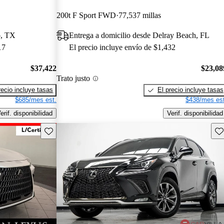
200t F Sport FWD
77,537 millas
o, TX
Entrega a domicilio desde Delray Beach, FL
17
El precio incluye envío de $1,432
$37,422
$23,08
Trato justo
recio incluye tasas
El precio incluye tasas
$685/mes est.
$438/mes est
erif. disponibilidad
Verif. disponibilidad
Guarda este Aviso
Gu