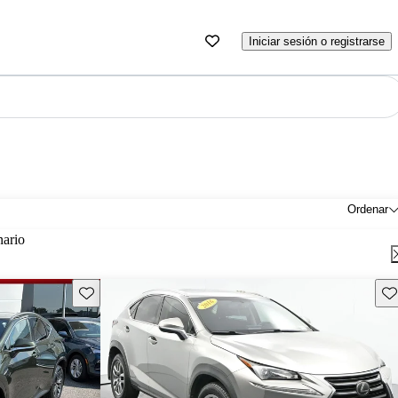
Iniciar sesión o registrarse
Ordenar
nario
Guarda este Aviso
Gu