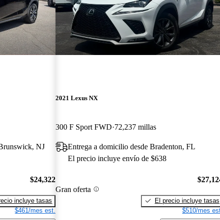
2021 Lexus NX
300 F Sport FWD
72,237 millas
 Brunswick, NJ
Entrega a domicilio desde Bradenton, FL
El precio incluye envío de $638
$24,322
$27,12
Gran oferta
recio incluye tasas
El precio incluye tasas
$461/mes est.
$510/mes est