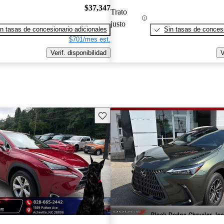
$37,347
Trato
justo
n tasas de concesionario adicionales
Sin tasas de concesi
$701/mes est.
Verif. disponibilidad
V
Guarda este Aviso