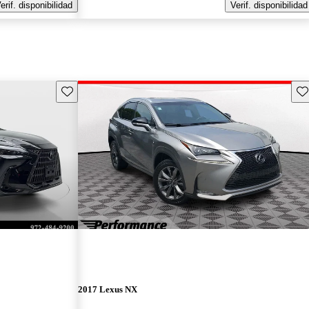
erif. disponibilidad
Verif. disponibilidad
Guarda este Aviso
Gu
2017 Lexus NX