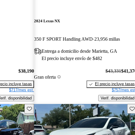
2024 Lexus NX
350 F SPORT Handling AWD
23,956 millas
Entrega a domicilio desde Marietta, GA
El precio incluye envío de $482
$38,190
$43,331
$41,37
Gran oferta
recio incluye tasas
El precio incluye tasas
$717/mes est.
$757/mes est
erif. disponibilidad
Verif. disponibilidad
Guarda este Aviso
Gu