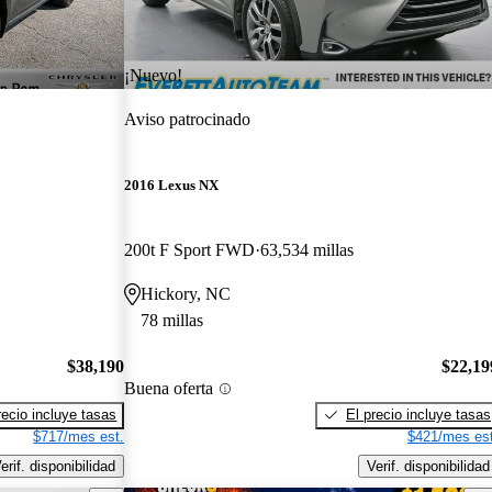
¡Nuevo!
Aviso patrocinado
2016 Lexus NX
200t F Sport FWD
63,534 millas
Hickory, NC
78 millas
$38,190
$22,19
Buena oferta
recio incluye tasas
El precio incluye tasas
$717/mes est.
$421/mes est
erif. disponibilidad
Verif. disponibilidad