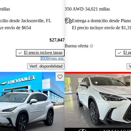
millas
350 AWD
34,021 millas
cilio desde Jacksonville, FL
Entrega a domicilio desde Plan
uye envío de $654
El precio incluye envío de $1,3
$27,047
Buena oferta
El precio incluye tasas
El p
$509/mes est.
Verif. disponibilidad
V
Guarda este Aviso