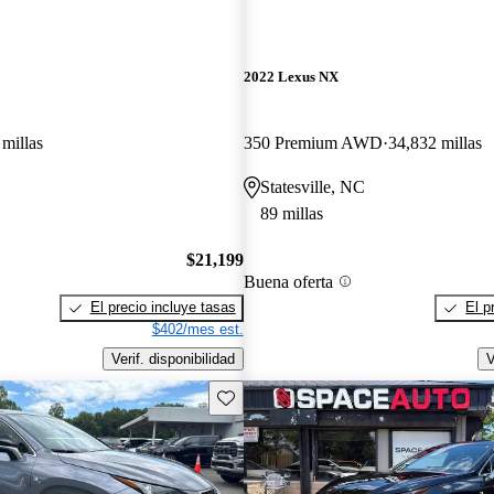
2022 Lexus NX
millas
350 Premium AWD
34,832 millas
Statesville, NC
89 millas
$21,199
Buena oferta
El precio incluye tasas
El p
$402/mes est.
Verif. disponibilidad
V
Guarda este Aviso