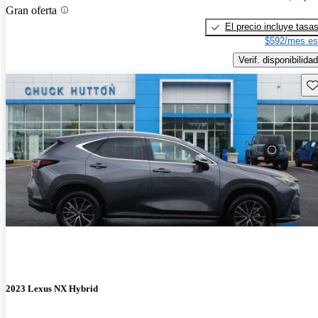
Gran oferta
El precio incluye tasa
$592/mes es
Verif. disponibilidad
Gu
2023 Lexus NX Hybrid