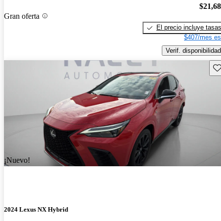
$21,6
Gran oferta
El precio incluye tasa
$407/mes es
Verif. disponibilidad
Gu
¡Nuevo!
2024 Lexus NX Hybrid