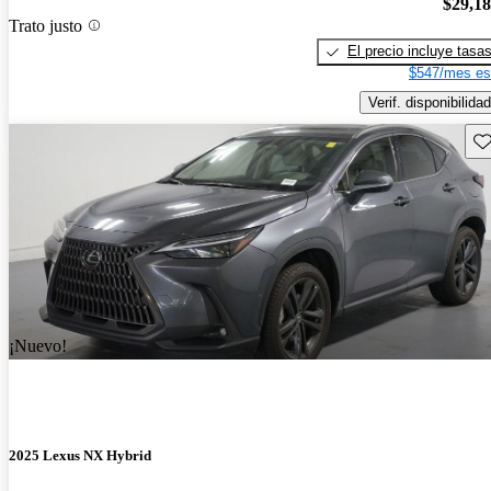
$29,1
Trato justo
El precio incluye tasa
$547/mes es
Verif. disponibilidad
Gu
¡Nuevo!
2025 Lexus NX Hybrid