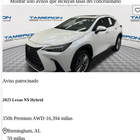
Mostrar solo avisos que incluyan tasas del concesionario
Gu
Aviso patrocinado
2025 Lexus NX Hybrid
350h Premium AWD
16,394 millas
Birmingham, AL
59 millas