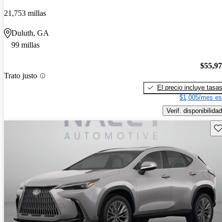
21,753 millas
Duluth, GA
99 millas
$55,9
Trato justo
El precio incluye tasa
$1,005/mes es
Verif. disponibilidad
Gu