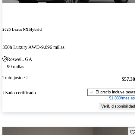
2025 Lexus NX Hybrid
350h Luxury AWD
9,096 millas
Roswell, GA
90 millas
Trato justo
$57,3
El precio incluye tasa
Usado certificado
$1,030/mes es
Verif. disponibilidad
Gu