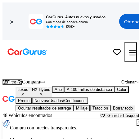
CarGurus: Autos nuevos y usados
Obtene
Con Modo de concesionario
150K+
Lexus NX Hybrid usados en venta cerca de
Anniston, AL
Compara
Filtro (2)
Ordenar
Lexus
NX Hybrid
Año
A 100 millas de distancia
Color
Precio
Nuevos/Usados/Certificados
Ocultar resultados de entrega
Millaje
Tracción
Borrar todo
48 vehículos encontrados
Guardar búsque
Compra con precios transparentes.