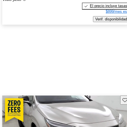
El precio incluye tasa
$899/mes es
Verif. disponibilidad
Gu