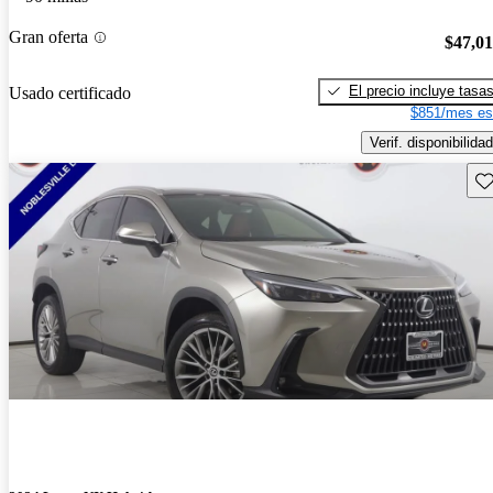
Gran oferta
$47,0
El precio incluye tasa
Usado certificado
$851/mes es
Verif. disponibilidad
Gu