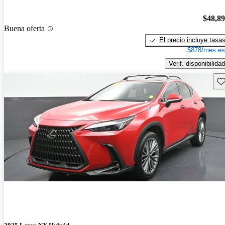
$48,8
Buena oferta
El precio incluye tasa
$878/mes es
Verif. disponibilidad
Gu