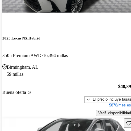
2025 Lexus NX Hybrid
350h Premium AWD
16,394 millas
Birmingham, AL
59 millas
$48,8
Buena oferta
El precio incluye tasa
$878/mes es
Verif. disponibilidad
Gu