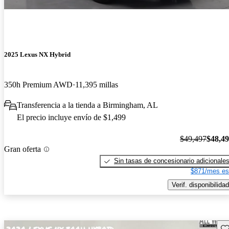
2025 Lexus NX Hybrid
350h Premium AWD
11,395 millas
Transferencia a la tienda a Birmingham, AL
El precio incluye envío de $1,499
$49,497
$48,4
Gran oferta
Sin tasas de concesionario adicionale
$871/mes es
Verif. disponibilidad
Gu