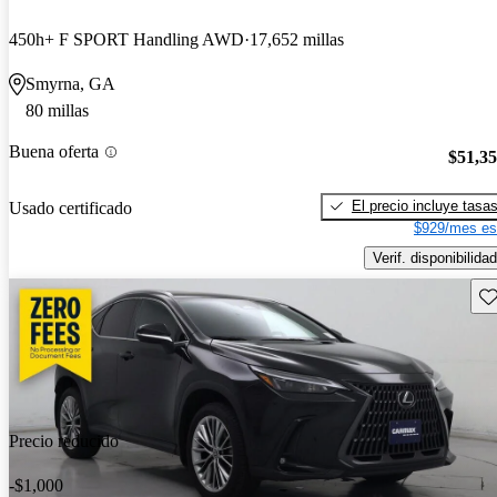
450h+ F SPORT Handling AWD
17,652 millas
Smyrna, GA
80 millas
Buena oferta
$51,3
El precio incluye tasa
Usado certificado
$929/mes es
Verif. disponibilidad
Gu
Precio reducido
-$1,000