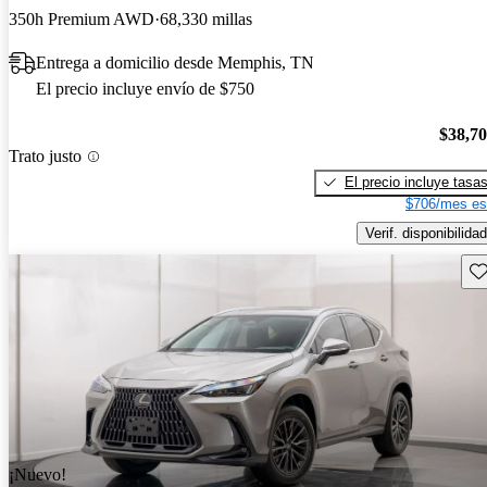
350h Premium AWD
68,330 millas
Entrega a domicilio desde Memphis, TN
El precio incluye envío de $750
$38,7
Trato justo
El precio incluye tasa
$706/mes es
Verif. disponibilidad
Gu
¡Nuevo!