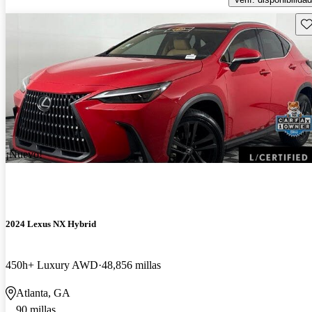
Gu
¡Nuevo!
2024 Lexus NX Hybrid
450h+ Luxury AWD
48,856 millas
Atlanta, GA
90 millas