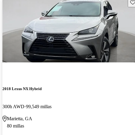
Gu
2018 Lexus NX Hybrid
300h AWD
99,549 millas
Marietta, GA
80 millas