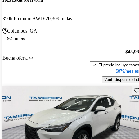
2025 Lexus NX Hybrid
350h Premium AWD
20,309 millas
Columbus, GA
92 millas
$48,9
Buena oferta
El precio incluye tasa
$879/mes es
Verif. disponibilidad
Gu