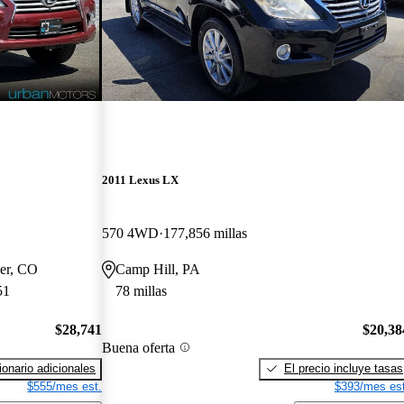
2011 Lexus LX
570 4WD
177,856 millas
ver, CO
Camp Hill, PA
51
78 millas
$28,741
$20,38
Buena oferta
onario adicionales
El precio incluye tasas
$555/mes est.
$393/mes est