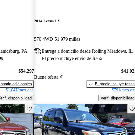
2014 Lexus LX
570 4WD
51,979 millas
hanicsburg, PA
Entrega a domicilio desde Rolling Meadows, IL
99
El precio incluye envío de $766
$54,297
$41,02
Buena oferta
onario adicionales
El precio incluye tasas
$1,047/mes est.
$791/mes est
erif. disponibilidad
Verif. disponibilidad
Guarda este Aviso
Gu