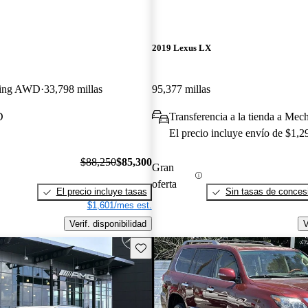
2019 Lexus LX
ling AWD
33,798 millas
95,377 millas
D
Transferencia a la tienda a Mec
El precio incluye envío de $1,2
$88,250
$85,300
Gran
oferta
El precio incluye tasas
Sin tasas de concesi
$1,601/mes est.
Verif. disponibilidad
V
Guarda este Aviso