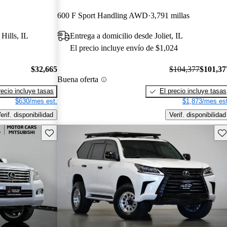
600 F Sport Handling AWD
3,791 millas
Hills, IL
Entrega a domicilio desde Joliet, IL
El precio incluye envío de $1,024
$32,665
$104,377
$101,37
Buena oferta
recio incluye tasas
El precio incluye tasas
$630/mes est.
$1,873/mes est
erif. disponibilidad
Verif. disponibilidad
Guarda este Aviso
Gu