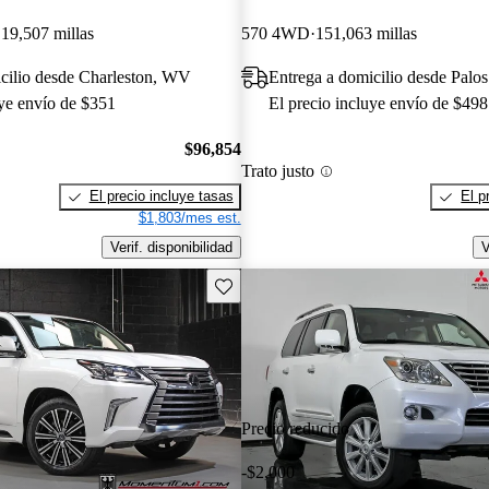
19,507 millas
570 4WD
151,063 millas
cilio desde Charleston, WV
Entrega a domicilio desde Palos 
uye envío de $351
El precio incluye envío de $498
$96,854
Trato justo
El precio incluye tasas
El p
$1,803/mes est.
Verif. disponibilidad
V
Guarda este Aviso
Precio reducido
-$2,000