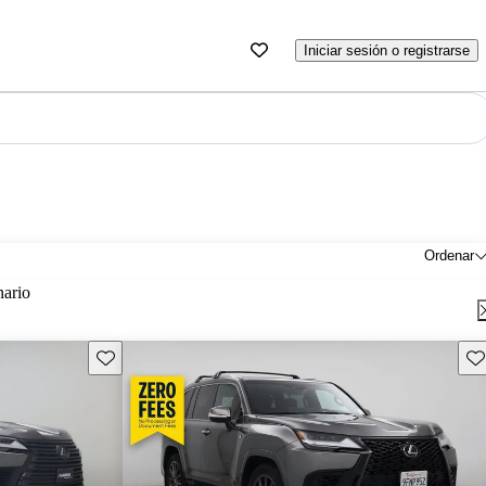
Iniciar sesión o registrarse
Ordenar
nario
Guarda este Aviso
Gu