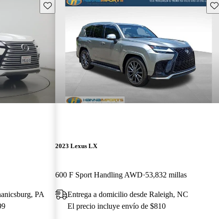
Guarda este Aviso
Gu
2023 Lexus LX
600 F Sport Handling AWD
53,832 millas
hanicsburg, PA
Entrega a domicilio desde Raleigh, NC
99
El precio incluye envío de $810