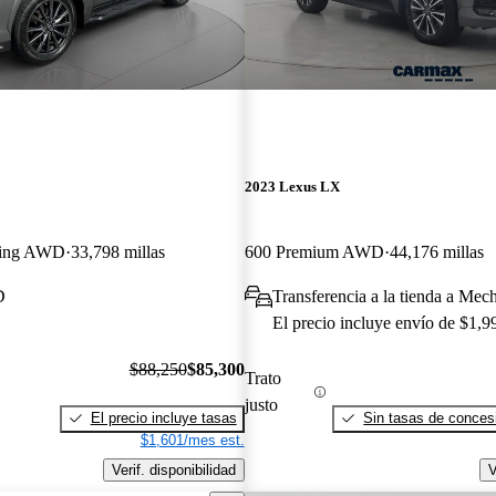
2023 Lexus LX
ling AWD
33,798 millas
600 Premium AWD
44,176 millas
D
Transferencia a la tienda a Mec
El precio incluye envío de $1,9
$88,250
$85,300
Trato
justo
El precio incluye tasas
Sin tasas de concesi
$1,601/mes est.
Verif. disponibilidad
V