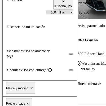
Precio reducido
Altoona, PA
-$2,950
Aviso patrocinado
Distancia de mi ubicación
2023 Lexus LX
¿Mostrar avisos solamente de
600 F Sport Hand
PA?
Westminster, M
99 millas
¿Incluir avisos con entrega?
Buena oferta
Marca y modelo
Precio y pago