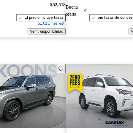
$52,518
Buena
oferta
El precio incluye tasas
Sin tasas de concesi
$1,013/mes est.
Verif. disponibilidad
V
Guarda este Aviso