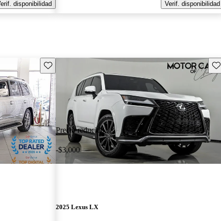
erif. disponibilidad
Verif. disponibilidad
Guarda este Aviso
Gu
Precio reducido
-$3,000
2025 Lexus LX