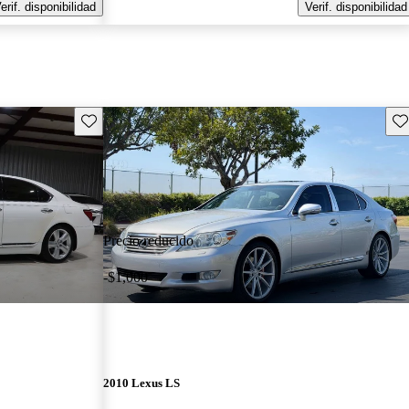
erif. disponibilidad
Verif. disponibilidad
Guarda este Aviso
Gu
Precio reducido
-$1,000
2010 Lexus LS