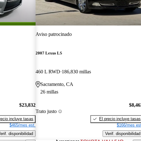
Aviso patrocinado
2007 Lexus LS
460 L RWD
186,830 millas
Sacramento, CA
26 millas
$23,832
$8,46
Trato justo
recio incluye tasas
El precio incluye tasas
$465/mes est.
$166/mes est
erif. disponibilidad
Verif. disponibilidad