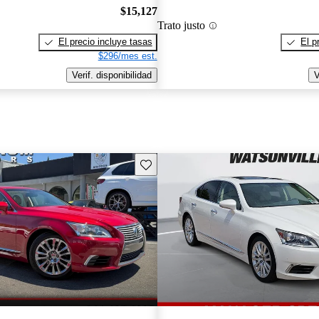
$15,127
Trato justo
El precio incluye tasas
El p
$296/mes est.
Verif. disponibilidad
V
Guarda este Aviso