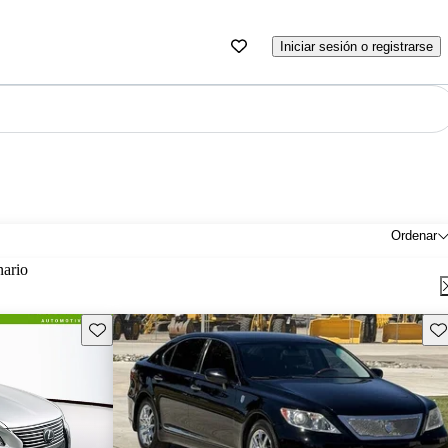
Iniciar sesión o registrarse
Ordenar
nario
Guarda este Aviso
Gu