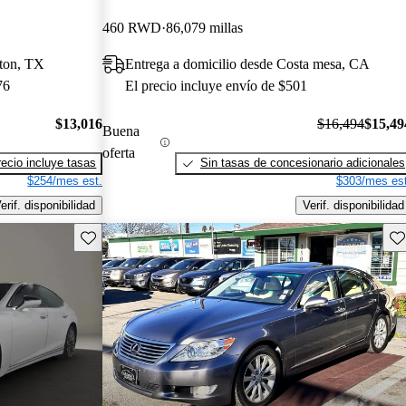
460 RWD
86,079 millas
ston, TX
Entrega a domicilio desde Costa mesa, CA
76
El precio incluye envío de $501
$13,016
$16,494
$15,49
Buena
oferta
recio incluye tasas
Sin tasas de concesionario adicionales
$254/mes est.
$303/mes est
erif. disponibilidad
Verif. disponibilidad
Guarda este Aviso
Gu