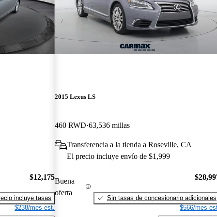
2015 Lexus LS
460 RWD
63,536 millas
Transferencia a la tienda a Roseville, CA
El precio incluye envío de $1,999
$12,175
$28,99
Buena
oferta
recio incluye tasas
Sin tasas de concesionario adicionales
$238/mes est.
$566/mes est