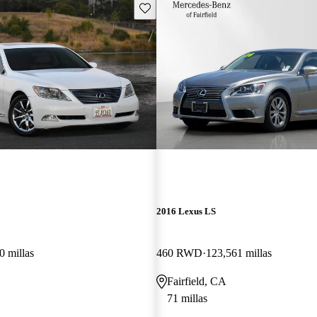
Guarda este Aviso
2016 Lexus LS
0 millas
460 RWD
123,561 millas
Fairfield, CA
71 millas