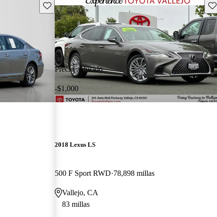
Guarda este Aviso
Gu
Precio reducido
-$1,000
2018 Lexus LS
500 F Sport RWD
78,898 millas
Vallejo, CA
83 millas