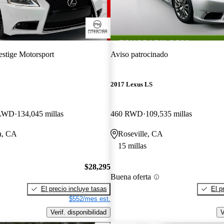
estige Motorsport
Aviso patrocinado
2017 Lexus LS
 AWD
134,045 millas
460 RWD
109,535 millas
a, CA
Roseville, CA
15 millas
$28,295
Buena oferta
El precio incluye tasas
El p
$552/mes est.
Verif. disponibilidad
V