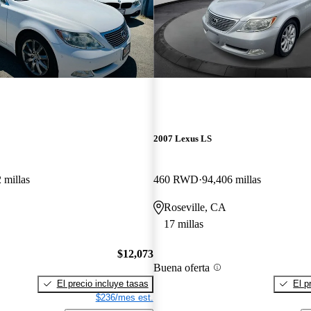
2007 Lexus LS
 millas
460 RWD
94,406 millas
Roseville, CA
17 millas
$12,073
Buena oferta
El precio incluye tasas
El p
$236/mes est.