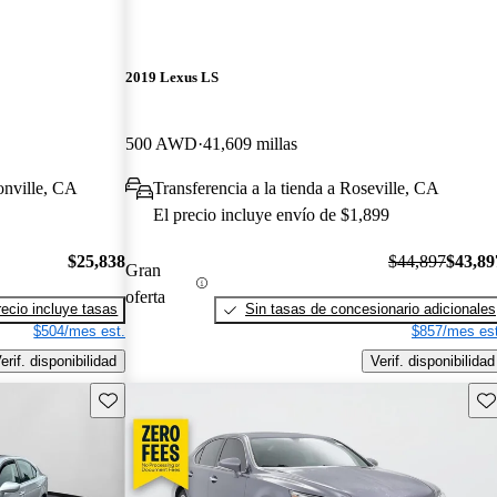
2019 Lexus LS
500 AWD
41,609 millas
onville, CA
Transferencia a la tienda a Roseville, CA
El precio incluye envío de $1,899
$25,838
$44,897
$43,89
Gran
oferta
recio incluye tasas
Sin tasas de concesionario adicionales
$504/mes est.
$857/mes est
erif. disponibilidad
Verif. disponibilidad
Guarda este Aviso
Gu