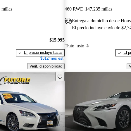
 millas
460 RWD
147,235 millas
Entrega a domicilio desde Hou
El precio incluye envío de $2,3
$15,995
Trato justo
El precio incluye tasas
El p
$312/mes est.
Verif. disponibilidad
V
Guarda este Aviso