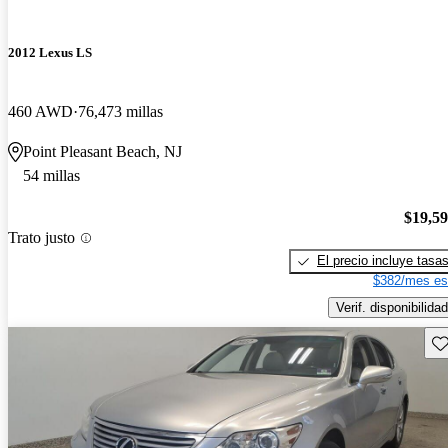
2012 Lexus LS
460 AWD
76,473 millas
Point Pleasant Beach, NJ
54 millas
$19,5
Trato justo
El precio incluye tasa
$382/mes es
Verif. disponibilidad
Gu