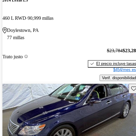
2014 Lexus LS
460 L RWD
90,999 millas
Doylestown, PA
77 millas
$23,784
$23,2
Trato justo
El precio incluye tasa
$454/mes es
Verif. disponibilidad
Gu