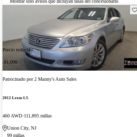
Mostrar solo avisos que incluyan tasas del concesionario
Gu
Precio reducido
-$1,000
Patrocinado por
2 Manny's Auto Sales
2012 Lexus LS
460 AWD
111,895 millas
Union City, NJ
99 millas