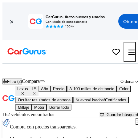
CarGurus: Autos nuevos y usados
Obtene
Con Modo de concesionario
150K+
Lexus LS usados en venta cerca de
Atlantic City, NJ
Compara
Filtro (2)
Ordenar
Lexus
LS
Año
Precio
A 100 millas de distancia
Color
Ocultar resultados de entrega
Nuevos/Usados/Certificados
Millaje
Motor
Borrar todo
162 vehículos encontrados
Guardar búsque
Compra con precios transparentes.