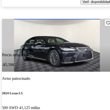
Verif. disponibilidad
Gu
Precio reducido
-$5,598
Aviso patrocinado
2024 Lexus LS
500 AWD
41,125 millas