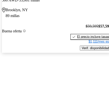
500 AWD
33,061 millas
Brooklyn, NY
89 millas
$59,595
$57,5
Buena oferta
El precio incluye tasa
$1,111/mes es
Verif. disponibilidad