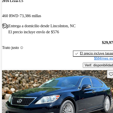
2016 Lexus LS
460 RWD
73,386 millas
Entrega a domicilio desde Lincolnton, NC
El precio incluye envío de $576
$29,9
Trato justo
El precio incluye tasa
$584/mes es
Verif. disponibilidad
Gu