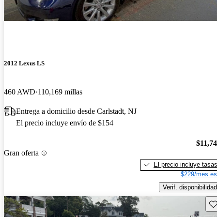
2012 Lexus LS
460 AWD
110,169 millas
Entrega a domicilio desde Carlstadt, NJ
El precio incluye envío de $154
$11,7
Gran oferta
El precio incluye tasa
$229/mes es
Verif. disponibilidad
Gu