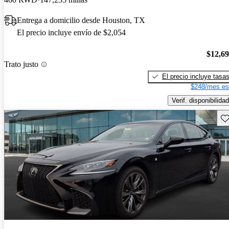
Entrega a domicilio desde Houston, TX
El precio incluye envío de $2,054
$12,6
Trato justo
El precio incluye tasa
$248/mes es
Verif. disponibilidad
Gu