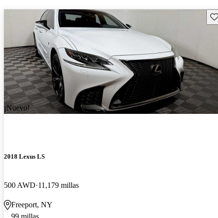
Gu
¡Nuevo!
2018 Lexus LS
500 AWD
11,179 millas
Freeport, NY
99 millas