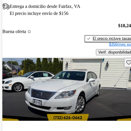
Entrega a domicilio desde Fairfax, VA
El precio incluye envío de $156
$18,2
Buena oferta
El precio incluye tasa
$356/mes es
Verif. disponibilidad
Gu