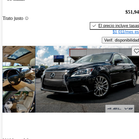
$51,9
Trato justo
El precio incluye tasa
$1,011/mes es
Verif. disponibilidad
Gu
¡Nuevo!