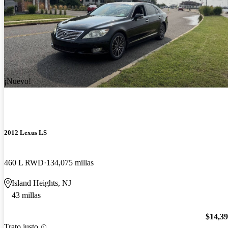
¡Nuevo!
2012 Lexus LS
460 L RWD
134,075 millas
Island Heights, NJ
43 millas
$14,3
Trato justo