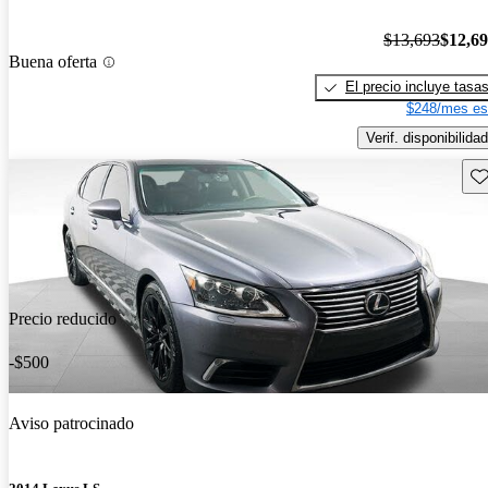
$13,693
$12,6
Buena oferta
El precio incluye tasa
$248/mes es
Verif. disponibilidad
Gu
Precio reducido
-$500
Aviso patrocinado