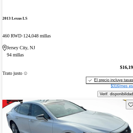
2013 Lexus LS
460 RWD
124,048 millas
Jersey City, NJ
94 millas
$16,1
Trato justo
El precio incluye tasa
$316/mes es
Verif. disponibilidad
Gu