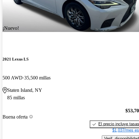
¡Nuevo!
2021 Lexus LS
500 AWD
35,500 millas
Staten Island, NY
85 millas
$53,7
Buena oferta
El precio incluye tasa
$1,037/mes es
Verif. disponibilidad