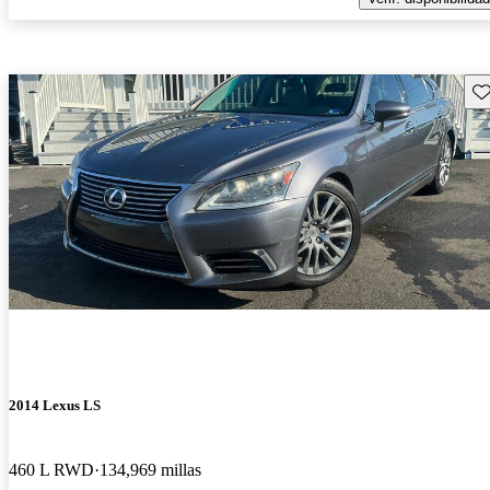
Gu
2014 Lexus LS
460 L RWD
134,969 millas