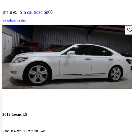
$11,995
Sin calificación
Se aplican tarifas
Gu
2012 Lexus LS
460 RWD
147,235 millas