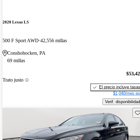
2020 Lexus LS
500 F Sport AWD
42,556 millas
Conshohocken, PA
69 millas
$53,4
Trato justo
El precio incluye tasa
$1,040/mes es
Verif. disponibilidad
Gu