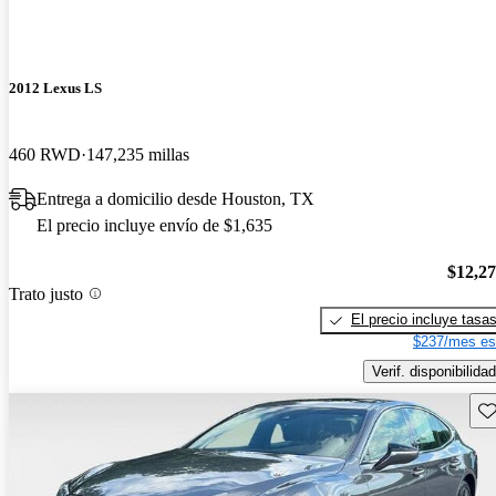
2012 Lexus LS
460 RWD
147,235 millas
Entrega a domicilio desde Houston, TX
El precio incluye envío de $1,635
$12,2
Trato justo
El precio incluye tasa
$237/mes es
Verif. disponibilidad
Gu