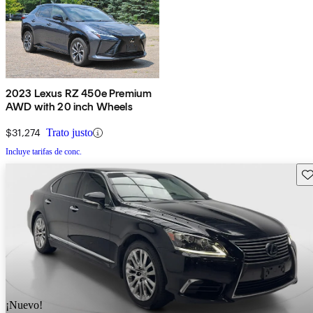
2023 Lexus RZ 450e Premium
AWD with 20 inch Wheels
$31,274
Trato justo
Incluye tarifas de conc.
Gu
¡Nuevo!