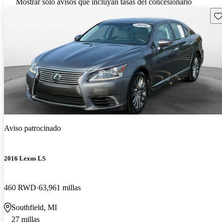
Mostrar solo avisos que incluyan tasas del concesionario
Gu
Aviso patrocinado
2016 Lexus LS
460 RWD
63,961 millas
Southfield, MI
27 millas