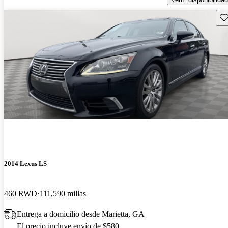
Gu
2014 Lexus LS
460 RWD
111,590 millas
Entrega a domicilio desde Marietta, GA
El precio incluye envío de $580