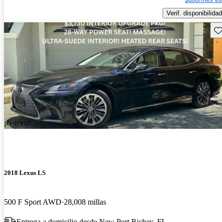
Verif. disponibilidad
Gu
¡Nuevo!
2018 Lexus LS
500 F Sport AWD
28,008 millas
Entrega a domicilio desde New Port Richey, FL