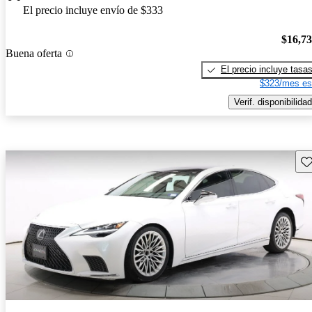
El precio incluye envío de $333
$16,7
Buena oferta
El precio incluye tasa
$323/mes es
Verif. disponibilidad
Gu