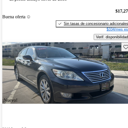
$17,2
Buena oferta
Sin tasas de concesionario adicionale
$334/mes es
Verif. disponibilidad
Gu
¡Nuevo!