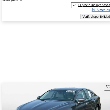
El precio incluye tasa
$918/mes es
Verif. disponibilidad
Gu