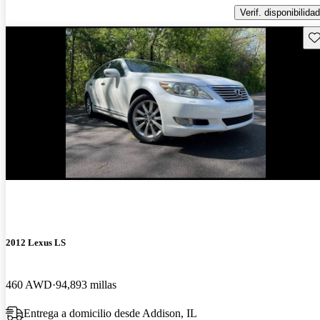
Verif. disponibilidad
Gu
2012 Lexus LS
460 AWD
94,893 millas
Entrega a domicilio desde Addison, IL