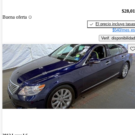
$28,0
Buena oferta
El precio incluye tasa
$540/mes es
Verif. disponibilidad
Gu