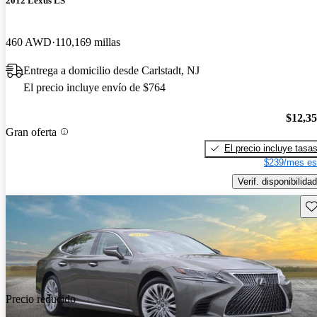
2012 Lexus LS
460 AWD
110,169 millas
Entrega a domicilio desde Carlstadt, NJ
El precio incluye envío de $764
$12,3
Gran oferta
El precio incluye tasa
$239/mes es
Verif. disponibilidad
Gu
Precio reducido