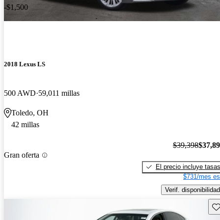
-$1,500
2018 Lexus LS
500 AWD
59,011 millas
Toledo, OH
42 millas
$39,398
$37,8
Gran oferta
El precio incluye tasa
$731/mes es
Verif. disponibilidad
Gu