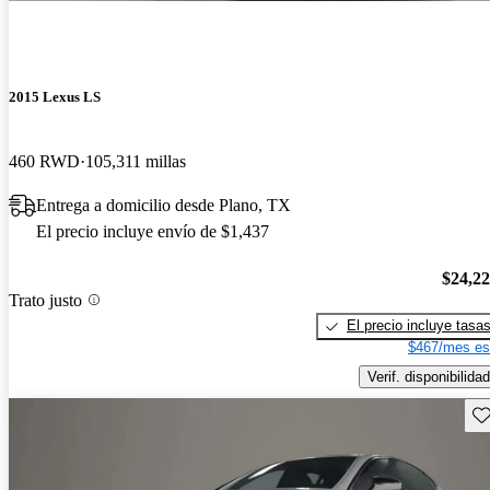
2015 Lexus LS
460 RWD
105,311 millas
Entrega a domicilio desde Plano, TX
El precio incluye envío de $1,437
$24,2
Trato justo
El precio incluye tasa
$467/mes es
Verif. disponibilidad
Gu