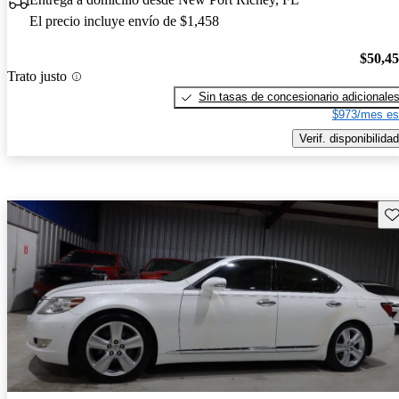
El precio incluye envío de $1,458
$50,4
Trato justo
Sin tasas de concesionario adicionale
$973/mes es
Verif. disponibilidad
Gu