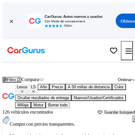
CarGurus: Autos nuevos y usados
Obtene
Con Modo de concesionario
150K+
Lexus LS usados en venta cerca de
Ann Arbor, MI
Compara
Filtro (2)
Ordenar
Lexus
LS
Año
Precio
A 50 millas de distancia
Color
Ocultar resultados de entrega
Nuevos/Usados/Certificados
Millaje
Motor
Borrar todo
126 vehículos encontrados
Guardar búsque
Compra con precios transparentes.