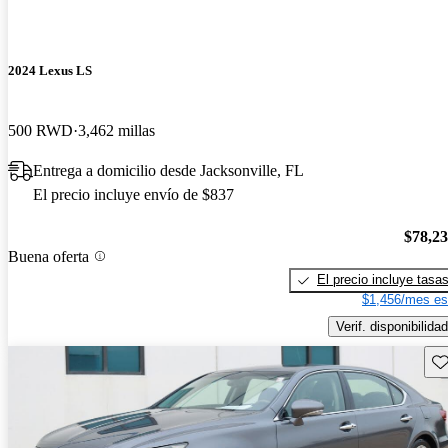
2024 Lexus LS
500 RWD
3,462 millas
Entrega a domicilio desde Jacksonville, FL
El precio incluye envío de $837
$78,2
Buena oferta
El precio incluye tasa
$1,456/mes es
Verif. disponibilidad
Gu