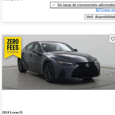
Sin tasas de concesionario adicionale
$471/mes es
Verif. disponibilidad
Gu
2024 Lexus IS