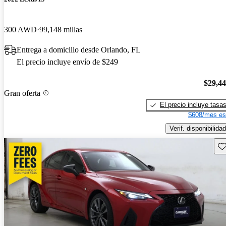
300 AWD
99,148 millas
Entrega a domicilio desde Orlando, FL
El precio incluye envío de $249
$29,4
Gran oferta
El precio incluye tasa
$608/mes es
Verif. disponibilidad
Gu