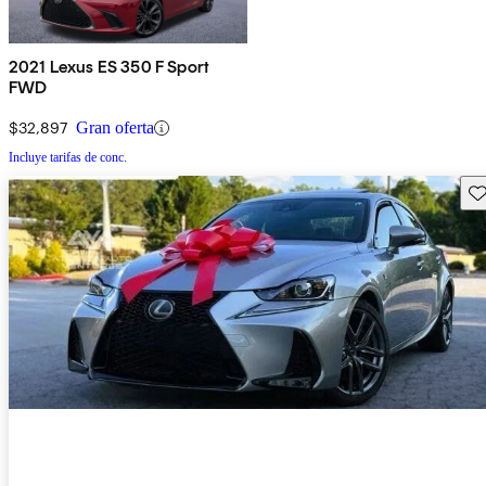
2021 Lexus ES 350 F Sport
FWD
$32,897
Gran oferta
Incluye tarifas de conc.
Gu