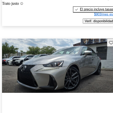
Trato justo
El precio incluye tasa
$903/mes es
Verif. disponibilidad
Gu