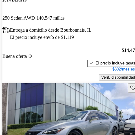
2014 Lexus IS
250 Sedan AWD
140,547 millas
Entrega a domicilio desde Bourbonnais, IL
El precio incluye envío de $1,119
$14,4
Buena oferta
El precio incluye tasa
$302/mes es
Verif. disponibilidad
Gu