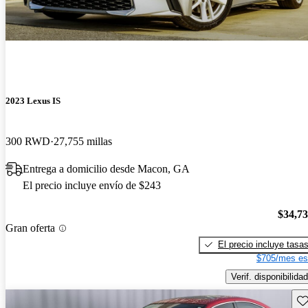
2023 Lexus IS
300 RWD
27,755 millas
Entrega a domicilio desde Macon, GA
El precio incluye envío de $243
$34,7
Gran oferta
El precio incluye tasa
$705/mes es
Verif. disponibilidad
Gu