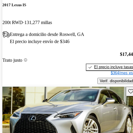
2017 Lexus IS
200t RWD
131,277 millas
Entrega a domicilio desde Roswell, GA
El precio incluye envío de $346
$17,4
Trato justo
El precio incluye tasa
$364/mes es
Verif. disponibilidad
Gu