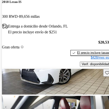
2018 Lexus IS
300 RWD
89,656 millas
Entrega a domicilio desde Orlando, FL
El precio incluye envío de $251
$20,5
Gran oferta
El precio incluye tasa
$428/mes es
Verif. disponibilidad
Gu