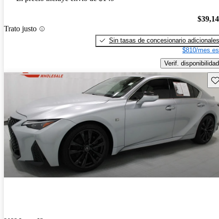
$39,1
Trato justo
Sin tasas de concesionario adicionale
$810/mes es
Verif. disponibilidad
Gu