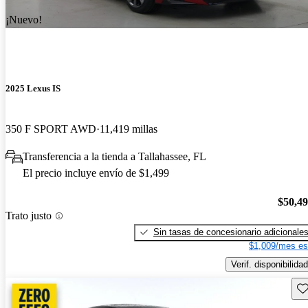
¡Nuevo!
2025 Lexus IS
350 F SPORT AWD
11,419 millas
Transferencia a la tienda a Tallahassee, FL
El precio incluye envío de $1,499
$50,4
Trato justo
Sin tasas de concesionario adicionale
$1,009/mes es
Verif. disponibilidad
Gu