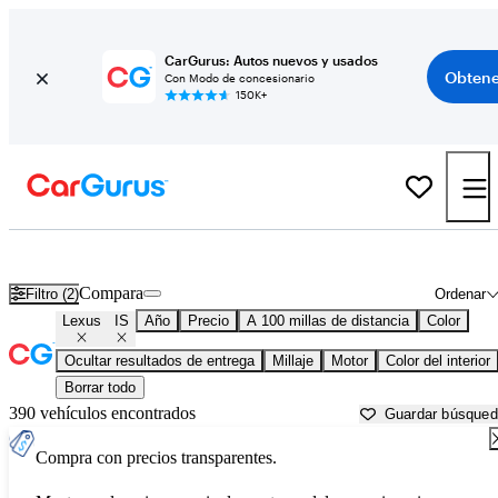
CarGurus: Autos nuevos y usados
Obtene
Con Modo de concesionario
150K+
Lexus IS usados en venta cerca de
Bainbridge, GA
Compara
Filtro (2)
Ordenar
Lexus
IS
Año
Precio
A 100 millas de distancia
Color
Ocultar resultados de entrega
Millaje
Motor
Color del interior
Borrar todo
390 vehículos encontrados
Guardar búsque
Compra con precios transparentes.