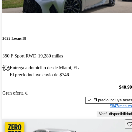
2022 Lexus IS
350 F Sport RWD
19,280 millas
Entrega a domicilio desde Miami, FL
El precio incluye envío de $746
$40,9
Gran oferta
El precio incluye tasa
$847/mes es
Verif. disponibilidad
Gu