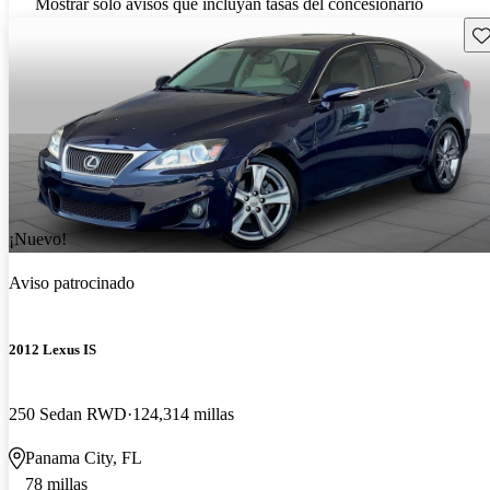
Mostrar solo avisos que incluyan tasas del concesionario
Gu
¡Nuevo!
Aviso patrocinado
2012 Lexus IS
250 Sedan RWD
124,314 millas
Panama City, FL
78 millas