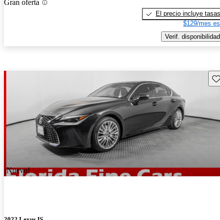
Gran oferta
El precio incluye tasa
$129/mes es
Verif. disponibilidad
Gu
¡Nuevo!
2022 Lexus IS