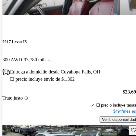
2017 Lexus IS
300 AWD
93,780 millas
Entrega a domicilio desde Cuyahoga Falls, OH
El precio incluye envío de $1,302
$23,6
Trato justo
El precio incluye tasa
$494/mes es
Verif. disponibilidad
Gu