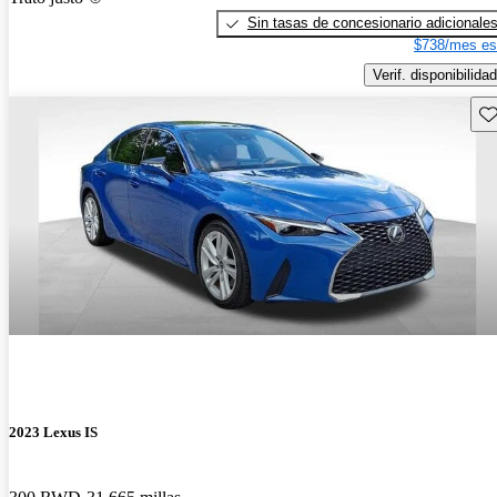
Sin tasas de concesionario adicionale
$738/mes es
Verif. disponibilidad
Gu
2023 Lexus IS