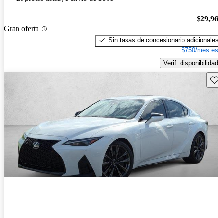
$29,9
Gran oferta
Sin tasas de concesionario adicionale
$750/mes es
Verif. disponibilidad
Gu