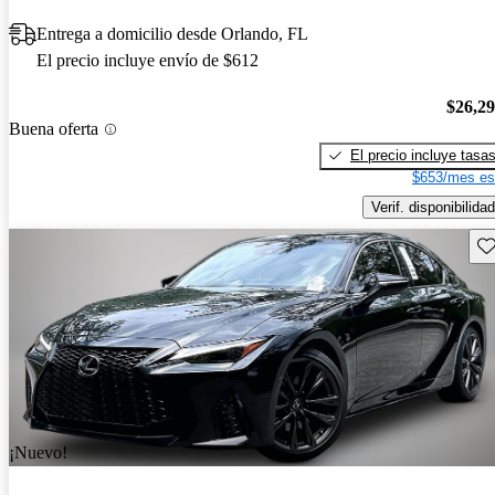
Entrega a domicilio desde Orlando, FL
El precio incluye envío de $612
$26,2
Buena oferta
El precio incluye tasa
$653/mes es
Verif. disponibilidad
Gu
¡Nuevo!