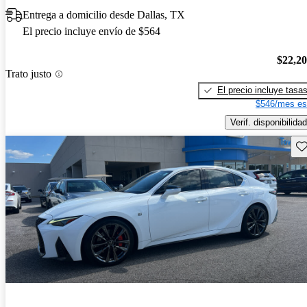
Entrega a domicilio desde Dallas, TX
El precio incluye envío de $564
$22,2
Trato justo
El precio incluye tasa
$546/mes es
Verif. disponibilidad
Gu