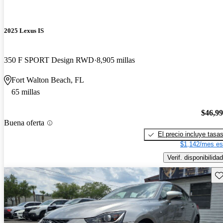
2025 Lexus IS
350 F SPORT Design RWD
8,905 millas
Fort Walton Beach, FL
65 millas
$46,9
Buena oferta
El precio incluye tasa
$1,142/mes es
Verif. disponibilidad
Gu