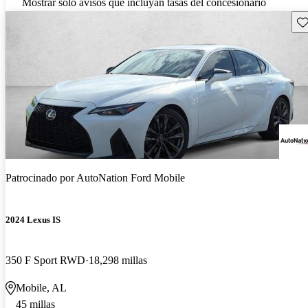
Mostrar solo avisos que incluyan tasas del concesionario
Gu
Patrocinado por
AutoNation Ford Mobile
2024 Lexus IS
350 F Sport RWD
18,298 millas
Mobile, AL
45 millas