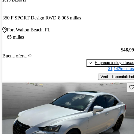
2025 Lexus IS
350 F SPORT Design RWD
8,905 millas
Fort Walton Beach, FL
65 millas
$46,9
Buena oferta
El precio incluye tasa
$1,142/mes es
Verif. disponibilidad
Gu