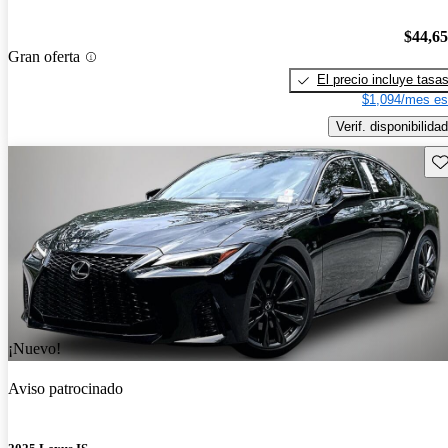
$44,6
Gran oferta
El precio incluye tasa
$1,094/mes es
Verif. disponibilidad
Gu
¡Nuevo!
Aviso patrocinado