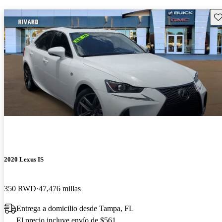
Gu
2020 Lexus IS
350 RWD
47,476 millas
Entrega a domicilio desde Tampa, FL
El precio incluye envío de $561