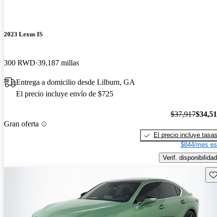
2023 Lexus IS
300 RWD
39,187 millas
Entrega a domicilio desde Lilburn, GA
El precio incluye envío de $725
$37,917
$34,5
Gran oferta
El precio incluye tasa
$844/mes es
Verif. disponibilidad
Gu