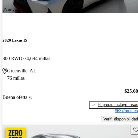
¡Nuevo!
2020 Lexus IS
300 RWD
74,694 millas
Greenville, AL
76 millas
$25,6
Buena oferta
El precio incluye tasa
$637/mes es
Verif. disponibilidad
Gu