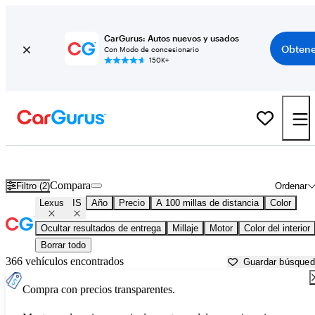
CarGurus: Autos nuevos y usados
Obtene
Con Modo de concesionario
150K+
Lexus IS usados en venta cerca de
Atmore, AL
Compara
Filtro (2)
Ordenar
Lexus
IS
Año
Precio
A 100 millas de distancia
Color
Ocultar resultados de entrega
Millaje
Motor
Color del interior
Borrar todo
366 vehículos encontrados
Guardar búsque
Compra con precios transparentes.