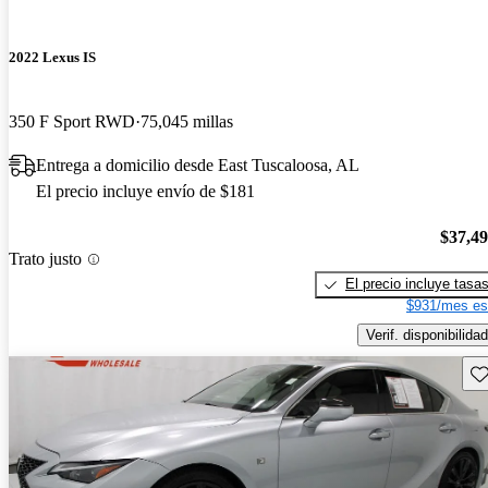
2022 Lexus IS
350 F Sport RWD
75,045 millas
Entrega a domicilio desde East Tuscaloosa, AL
El precio incluye envío de $181
$37,4
Trato justo
El precio incluye tasa
$931/mes es
Verif. disponibilidad
Gu