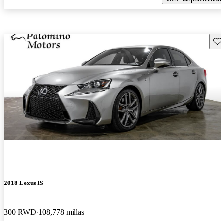
Gu
2018 Lexus IS
300 RWD
108,778 millas