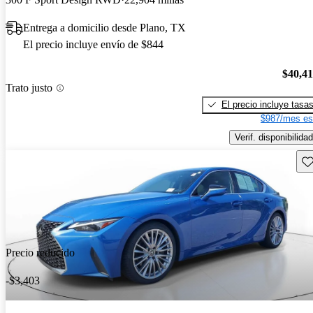
Entrega a domicilio desde Plano, TX
El precio incluye envío de $844
$40,4
Trato justo
El precio incluye tasa
$987/mes es
Verif. disponibilidad
Gu
Precio reducido
-$3,403