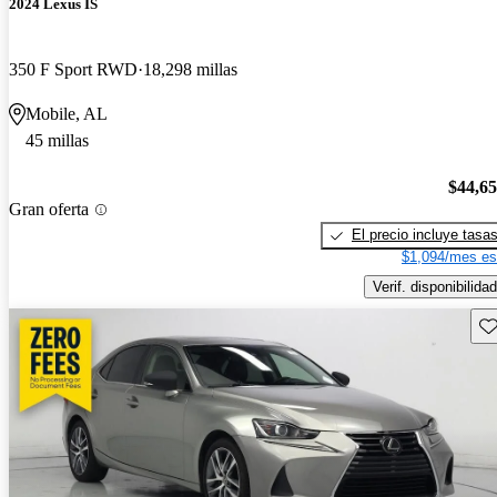
2024 Lexus IS
350 F Sport RWD
18,298 millas
Mobile, AL
45 millas
$44,6
Gran oferta
El precio incluye tasa
$1,094/mes es
Verif. disponibilidad
Gu