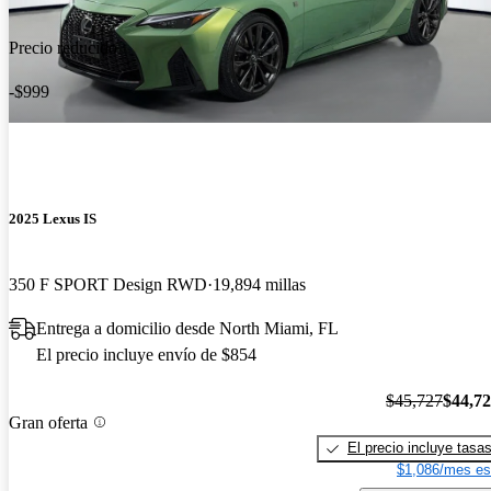
Precio reducido
-$999
2025 Lexus IS
350 F SPORT Design RWD
19,894 millas
Entrega a domicilio desde North Miami, FL
El precio incluye envío de $854
$45,727
$44,7
Gran oferta
El precio incluye tasa
$1,086/mes es