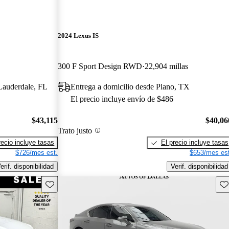
2024 Lexus IS
300 F Sport Design RWD
22,904 millas
 Lauderdale, FL
Entrega a domicilio desde Plano, TX
El precio incluye envío de $486
$43,115
$40,06
Trato justo
recio incluye tasas
El precio incluye tasas
$726/mes est.
$653/mes est
erif. disponibilidad
Verif. disponibilidad
Guarda este Aviso
Gu