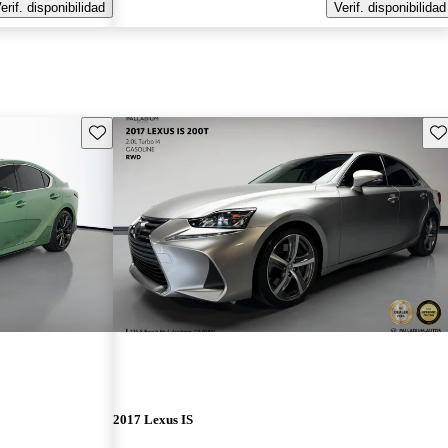
erif. disponibilidad
Verif. disponibilidad
Guarda este Aviso
Gu
2017 Lexus IS