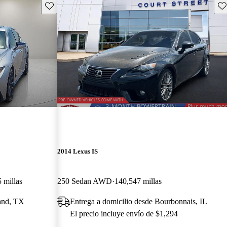
Guarda este Aviso
Gu
2014 Lexus IS
 millas
250 Sedan AWD
140,547 millas
land, TX
Entrega a domicilio desde Bourbonnais, IL
El precio incluye envío de $1,294