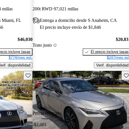
 millas
200t RWD
97,021 millas
h Miami, FL
Entrega a domicilio desde S Anaheim, CA
56
El precio incluye envío de $1,846
$46,030
$20,83
Trato justo
recio incluye tasas
El precio incluye tasas
$774/mes est.
$247/mes est
erif. disponibilidad
Verif. disponibilidad
Guarda este Aviso
Gu
Precio reducido
-$2,001