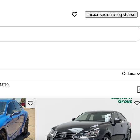
Iniciar sesión o registrarse
Ordenar
nario
Guarda este Aviso
Gu