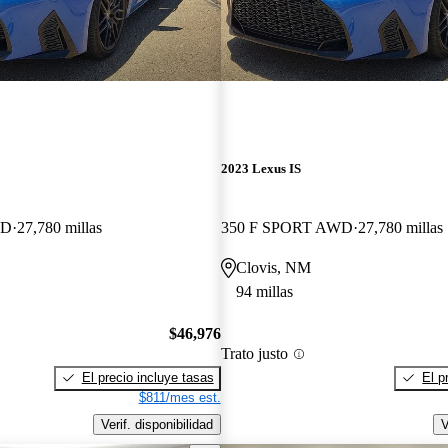
2023 Lexus IS
WD
27,780 millas
350 F SPORT AWD
27,780 millas
Clovis, NM
94 millas
$46,976
Trato justo
El precio incluye tasas
El p
$811/mes est.
Verif. disponibilidad
V