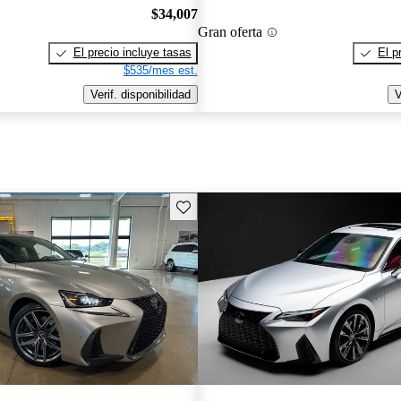
$34,007
Gran oferta
El precio incluye tasas
El p
$535/mes est.
Verif. disponibilidad
V
Guarda este Aviso