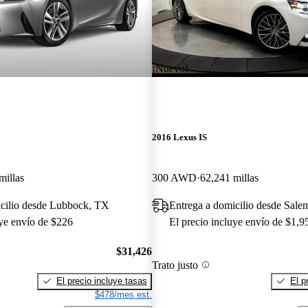
¡Nuevo!
2016 Lexus IS
millas
300 AWD
62,241 millas
icilio desde Lubbock, TX
Entrega a domicilio desde Sal
uye envío de $226
El precio incluye envío de $1,9
$31,426
Trato justo
El precio incluye tasas
El p
$478/mes est.