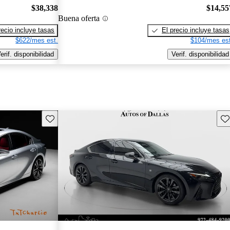
$38,338
$14,55
Buena oferta
recio incluye tasas
El precio incluye tasas
$622/mes est.
$104/mes est
erif. disponibilidad
Verif. disponibilidad
Guarda este Aviso
Gu