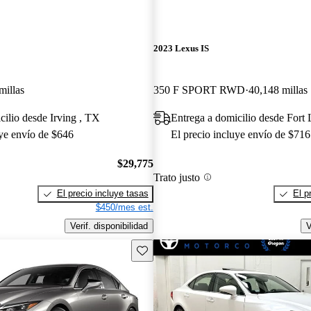
2023 Lexus IS
millas
350 F SPORT RWD
40,148 millas
cilio desde Irving , TX
Entrega a domicilio desde Fort
uye envío de $646
El precio incluye envío de $716
$29,775
Trato justo
El precio incluye tasas
El p
$450/mes est.
Verif. disponibilidad
V
Guarda este Aviso