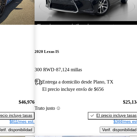
2020 Lexus IS
300 RWD
87,124 millas
Entrega a domicilio desde Plano, TX
El precio incluye envío de $656
$46,976
$25,13
Trato justo
recio incluye tasas
El precio incluye tasas
$811/mes est.
$344/mes est
erif. disponibilidad
Verif. disponibilidad