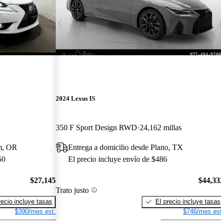
2024 Lexus IS
350 F Sport Design RWD
24,162 millas
em, OR
Entrega a domicilio desde Plano, TX
50
El precio incluye envío de $486
$27,145
$44,33
Trato justo
recio incluye tasas
El precio incluye tasas
$390/mes est.
$746/mes est