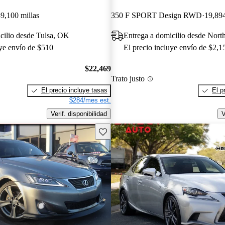
9,100 millas
350 F SPORT Design RWD
19,894
cilio desde Tulsa, OK
Entrega a domicilio desde Nort
uye envío de $510
El precio incluye envío de $2,1
$22,469
Trato justo
El precio incluye tasas
El p
$284/mes est.
Verif. disponibilidad
V
Guarda este Aviso