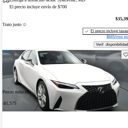
El precio incluye envío de $700
$35,3
Trato justo
El precio incluye tasa
$665/mes es
Verif. disponibilidad
Gu
Precio reducido
-$1,575