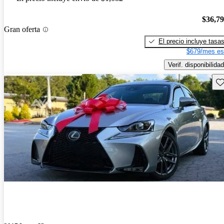
$36,7
Gran oferta
El precio incluye tasa
$679/mes es
Verif. disponibilidad
Gu