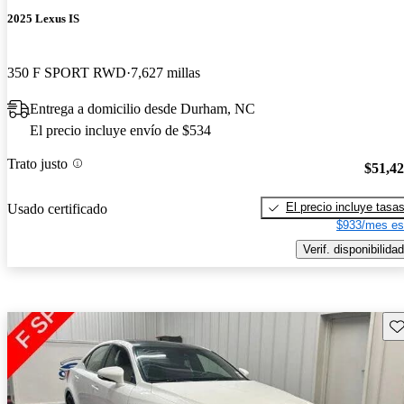
2025 Lexus IS
350 F SPORT RWD
7,627 millas
Entrega a domicilio desde Durham, NC
El precio incluye envío de $534
Trato justo
$51,4
El precio incluye tasa
Usado certificado
$933/mes es
Verif. disponibilidad
Gu