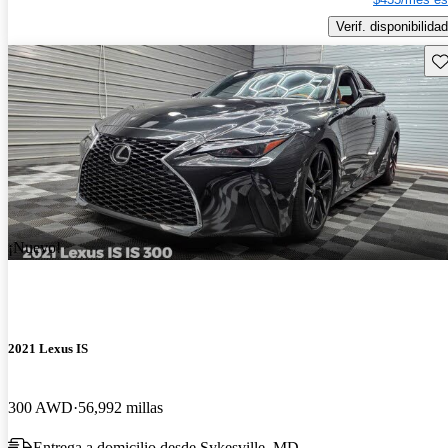
Verif. disponibilidad
Gu
¡Nuevo!
2021 Lexus IS
300 AWD
56,992 millas
Entrega a domicilio desde Sykesville, MD