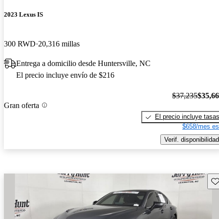
2023 Lexus IS
300 RWD
20,316 millas
Entrega a domicilio desde Huntersville, NC
El precio incluye envío de $216
$37,235
$35,6
Gran oferta
El precio incluye tasa
$658/mes es
Verif. disponibilidad
Gu