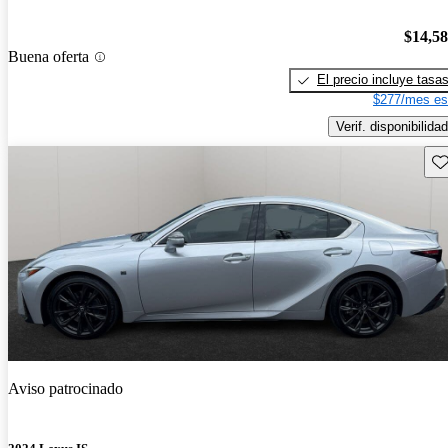
$14,5
Buena oferta
El precio incluye tasa
$277/mes es
Verif. disponibilidad
Gu
Aviso patrocinado