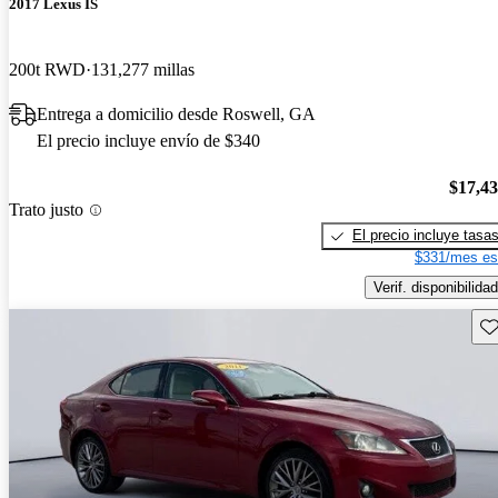
2017 Lexus IS
200t RWD
131,277 millas
Entrega a domicilio desde Roswell, GA
El precio incluye envío de $340
$17,4
Trato justo
El precio incluye tasa
$331/mes es
Verif. disponibilidad
Gu