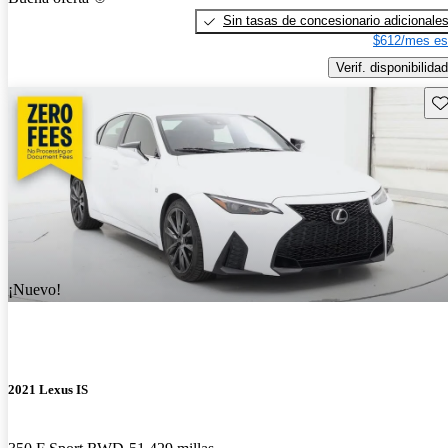
Sin tasas de concesionario adicionale
$612/mes es
Verif. disponibilidad
Gu
¡Nuevo!
2021 Lexus IS