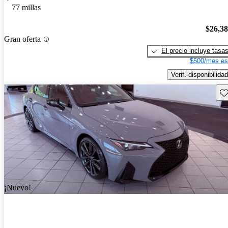
77 millas
$26,3
Gran oferta
El precio incluye tasa
$500/mes es
Verif. disponibilidad
Gu
¡Nuevo!