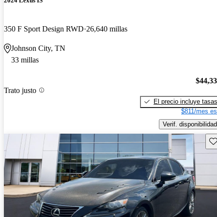
2024 Lexus IS
350 F Sport Design RWD
26,640 millas
Johnson City, TN
33 millas
$44,3
Trato justo
El precio incluye tasa
$811/mes es
Verif. disponibilidad
Gu