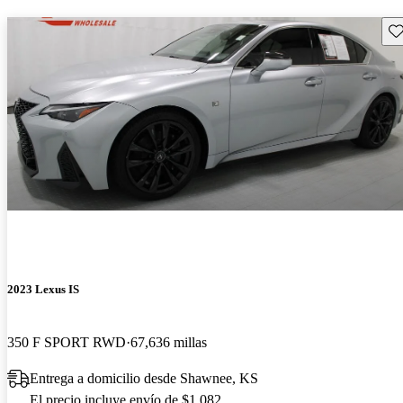
Gu
2023 Lexus IS
350 F SPORT RWD
67,636 millas
Entrega a domicilio desde Shawnee, KS
El precio incluye envío de $1,082