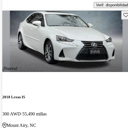
Verif. disponibilidad
Gu
¡Nuevo!
2018 Lexus IS
300 AWD
55,490 millas
Mount Airy, NC