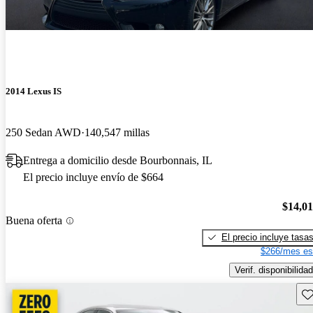
2014 Lexus IS
250 Sedan AWD
140,547 millas
Entrega a domicilio desde Bourbonnais, IL
El precio incluye envío de $664
$14,0
Buena oferta
El precio incluye tasa
$266/mes es
Verif. disponibilidad
Gu