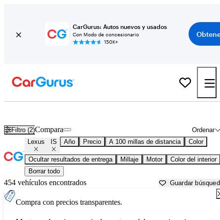
CarGurus: Autos nuevos y usados
Obtene
Con Modo de concesionario
150K+
Lexus IS usados en venta cerca de
Abingdon, VA
Compara
Filtro (2)
Ordenar
Lexus
IS
Año
Precio
A 100 millas de distancia
Color
Ocultar resultados de entrega
Millaje
Motor
Color del interior
Borrar todo
454 vehículos encontrados
Guardar búsque
Compra con precios transparentes.