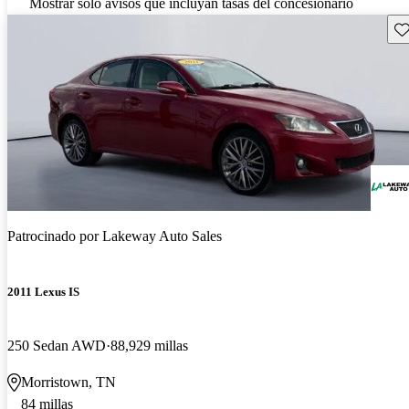
Mostrar solo avisos que incluyan tasas del concesionario
Gu
Patrocinado por
Lakeway Auto Sales
2011 Lexus IS
250 Sedan AWD
88,929 millas
Morristown, TN
84 millas