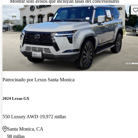
Mostrar solo avisos que incluyan tasas del concesionario
Gu
Patrocinado por
Lexus Santa Monica
2024 Lexus GX
550 Luxury AWD
19,972 millas
Santa Monica, CA
98 millas