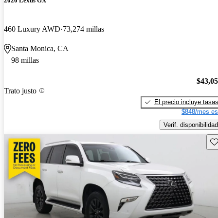
2020 Lexus GX
460 Luxury AWD
73,274 millas
Santa Monica, CA
98 millas
$43,0
Trato justo
El precio incluye tasa
$848/mes es
Verif. disponibilidad
Gu