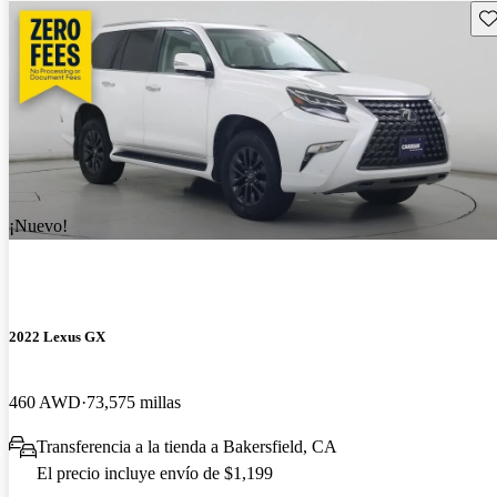
Gu
¡Nuevo!
2022 Lexus GX
460 AWD
73,575 millas
Transferencia a la tienda a Bakersfield, CA
El precio incluye envío de $1,199