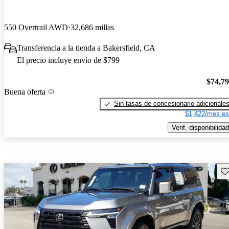
550 Overtrail AWD
32,686 millas
Transferencia a la tienda a Bakersfield, CA
El precio incluye envío de $799
$74,7
Buena oferta
Sin tasas de concesionario adicionale
$1,422/mes es
Verif. disponibilidad
Gu