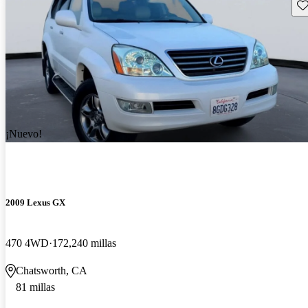
Gu
¡Nuevo!
2009 Lexus GX
470 4WD
172,240 millas
Chatsworth, CA
81 millas