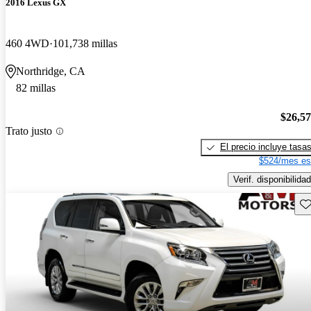
2016 Lexus GX
460 4WD
101,738 millas
Northridge, CA
82 millas
$26,5
Trato justo
El precio incluye tasa
$524/mes es
Verif. disponibilidad
Gu