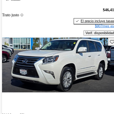
$46,4
Trato justo
El precio incluye tasa
$907/mes es
Verif. disponibilidad
Gu