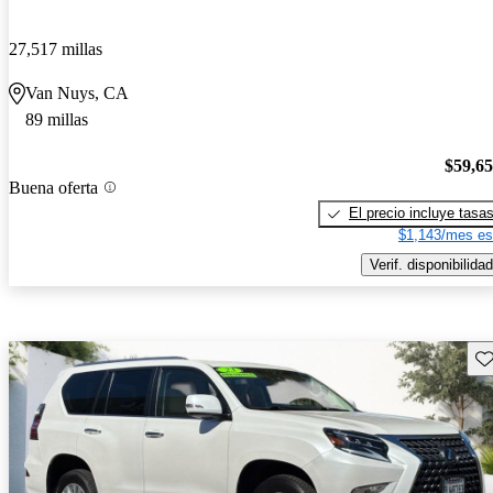
27,517 millas
Van Nuys, CA
89 millas
$59,6
Buena oferta
El precio incluye tasa
$1,143/mes es
Verif. disponibilidad
Gu