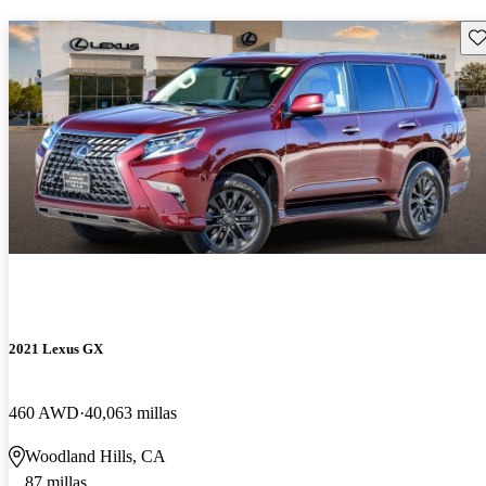
Gu
2021 Lexus GX
460 AWD
40,063 millas
Woodland Hills, CA
87 millas