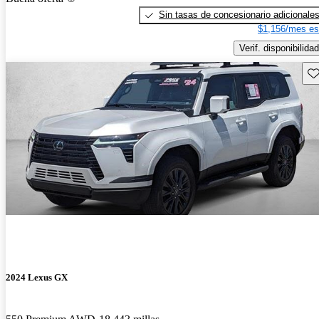
Sin tasas de concesionario adicionale
$1,156/mes es
Verif. disponibilidad
Gu
2024 Lexus GX