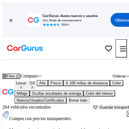
CarGurus: Autos nuevos y usados
Obtene
Con Modo de concesionario
150K+
Lexus GX usados en venta cerca de
Bakersfield, CA
Compara
Filtro (2)
Ordenar
Lexus
GX
Año
Precio
A 100 millas de distancia
Color
Millaje
Ocultar resultados de entrega
Color del interior
Nuevos/Usados/Certificados
Borrar todo
284 vehículos encontrados
Guardar búsque
Compra con precios transparentes.