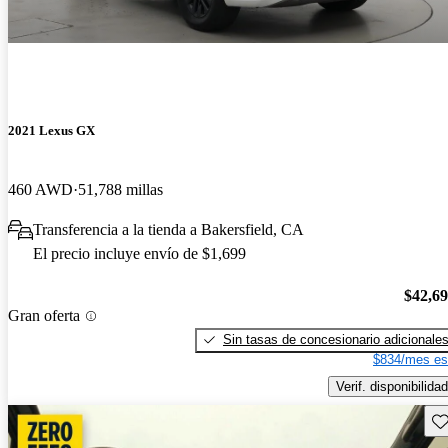
2021 Lexus GX
460 AWD
51,788 millas
Transferencia a la tienda a Bakersfield, CA
El precio incluye envío de $1,699
$42,6
Gran oferta
Sin tasas de concesionario adicionale
$834/mes es
Verif. disponibilidad
Gu