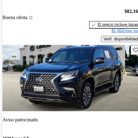
$82,1
Buena oferta
El precio incluye tasa
$1,562/mes es
Verif. disponibilidad
Gu
Aviso patrocinado