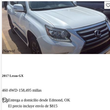
Gu
¡Nuevo!
2017 Lexus GX
460 4WD
158,495 millas
Entrega a domicilio desde Edmond, OK
El precio incluye envío de $815