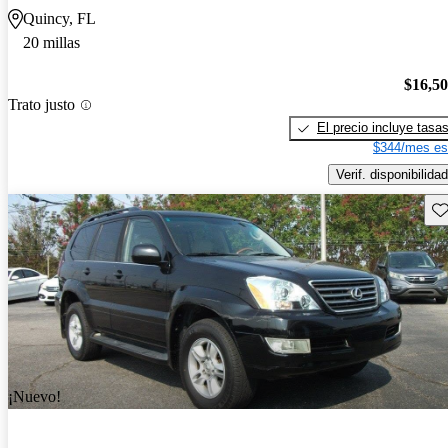
Quincy, FL
20 millas
$16,5
Trato justo
El precio incluye tasa
$344/mes es
Verif. disponibilidad
Gu
¡Nuevo!