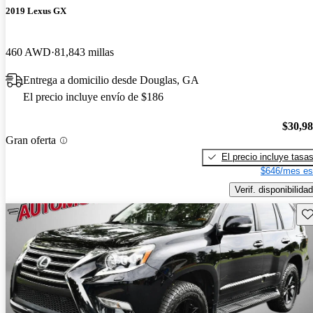
2019 Lexus GX
460 AWD
81,843 millas
Entrega a domicilio desde Douglas, GA
El precio incluye envío de $186
$30,9
Gran oferta
El precio incluye tasa
$646/mes es
Verif. disponibilidad
Gu