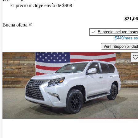
El precio incluye envío de $968
$21,0
Buena oferta
El precio incluye tasa
$440/mes es
Verif. disponibilidad
Gu