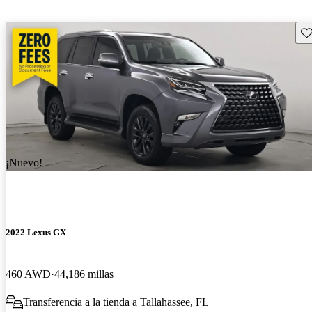
Gu
¡Nuevo!
2022 Lexus GX
460 AWD
44,186 millas
Transferencia a la tienda a Tallahassee, FL