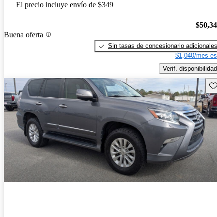
El precio incluye envío de $349
$50,3
Buena oferta
Sin tasas de concesionario adicionale
$1,040/mes es
Verif. disponibilidad
Gu