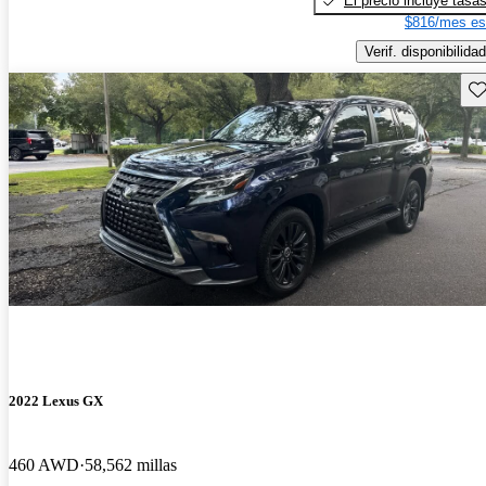
El precio incluye tasa
$816/mes es
Verif. disponibilidad
Gu
2022 Lexus GX
460 AWD
58,562 millas