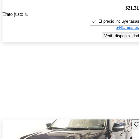
$21,3
Trato justo
El precio incluye tasa
$445/mes es
Verif. disponibilidad
Gu