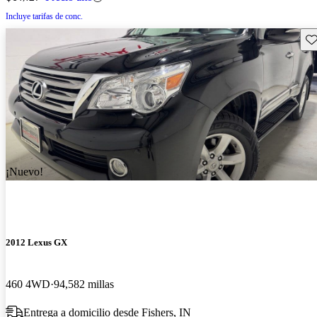
Incluye tarifas de conc.
Gu
¡Nuevo!
2012 Lexus GX
460 4WD
94,582 millas
Entrega a domicilio desde Fishers, IN