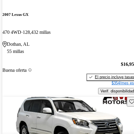
2007 Lexus GX
470 4WD
128,432 millas
Dothan, AL
55 millas
$16,9
Buena oferta
El precio incluye tasa
$354/mes es
Verif. disponibilidad
Gu