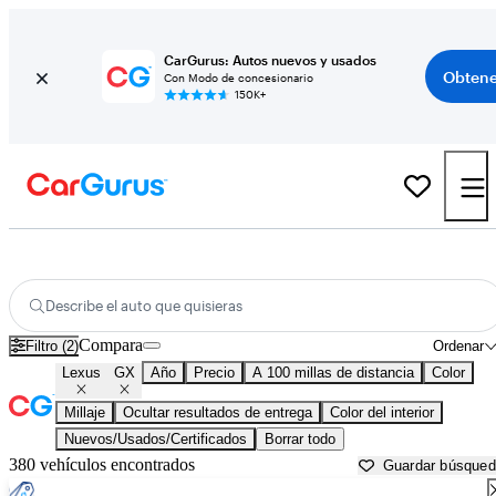
CarGurus: Autos nuevos y usados
Obtene
Con Modo de concesionario
150K+
Lexus GX usados en venta cerca de
Bainbridge, GA
Describe el auto que quisieras
Compara
Filtro (2)
Ordenar
Lexus
GX
Año
Precio
A 100 millas de distancia
Color
Millaje
Ocultar resultados de entrega
Color del interior
Nuevos/Usados/Certificados
Borrar todo
380 vehículos encontrados
Guardar búsque