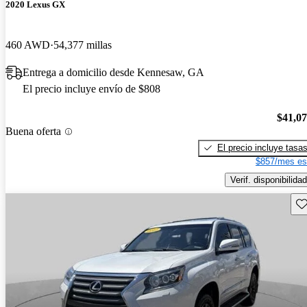
2020 Lexus GX
460 AWD
54,377 millas
Entrega a domicilio desde Kennesaw, GA
El precio incluye envío de $808
$41,0
Buena oferta
El precio incluye tasa
$857/mes es
Verif. disponibilidad
Gu