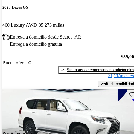
2023 Lexus GX
460 Luxury AWD
35,273 millas
Entrega a domicilio desde Searcy, AR
Entrega a domicilio gratuita
$59,0
Buena oferta
Sin tasas de concesionario adicionale
$1,197/mes es
Verif. disponibilidad
Gu
Precio reducido