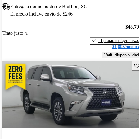
Entrega a domicilio desde Bluffton, SC
El precio incluye envío de $246
$48,7
Trato justo
El precio incluye tasa
$1,008/mes es
Verif. disponibilidad
Gu