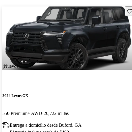
Gu
¡Nuevo!
2024 Lexus GX
550 Premium+ AWD
26,722 millas
Entrega a domicilio desde Buford, GA