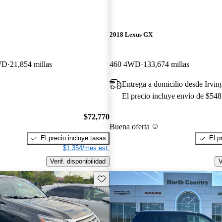
2018 Lexus GX
WD
21,854 millas
460 4WD
133,674 millas
Entrega a domicilio desde Irvin
El precio incluye envío de $548
$72,770
Buena oferta
El precio incluye tasas
El p
$1,354/mes est.
Verif. disponibilidad
V
Guarda este Aviso