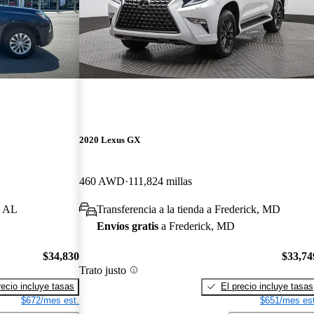
2020 Lexus GX
460 AWD
111,824 millas
, AL
Transferencia a la tienda a Frederick, MD
Envíos gratis
a Frederick, MD
$34,830
$33,74
Trato justo
recio incluye tasas
El precio incluye tasas
$672/mes est.
$651/mes est