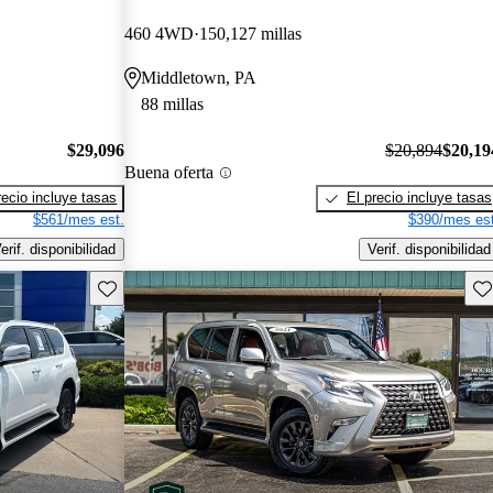
460 4WD
150,127 millas
Middletown, PA
88 millas
$29,096
$20,894
$20,19
Buena oferta
recio incluye tasas
El precio incluye tasas
$561/mes est.
$390/mes est
erif. disponibilidad
Verif. disponibilidad
Guarda este Aviso
Gu