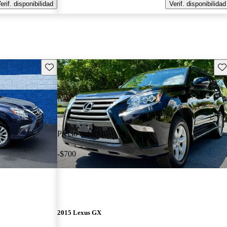
erif. disponibilidad
Verif. disponibilidad
Guarda este Aviso
Gu
Precio reducido
-$700
2015 Lexus GX