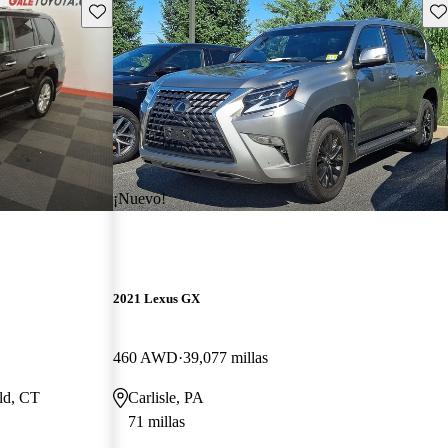
Guarda este Aviso
Gu
¡Nuevo!
2021 Lexus GX
460 AWD
39,077 millas
eld, CT
Carlisle, PA
71 millas