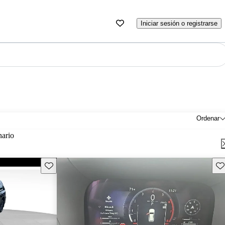
Iniciar sesión o registrarse
Ordenar
nario
Guarda este Aviso
Gu