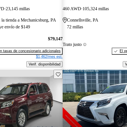
WD
23,145 millas
460 AWD
105,324 millas
a la tienda a Mechanicsburg, PA
Connellsville, PA
uye envío de $149
72 millas
$79,147
Trato justo
n tasas de concesionario adicionales
El p
$1,462/mes est.
Verif. disponibilidad
V
Guarda este Aviso