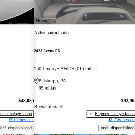
¡Nuevo!
Aviso patrocinado
2025 Lexus GX
550 Luxury+ AWD
6,015 millas
Pittsburgh, PA
85 millas
$48,085
$92,90
Buena oferta
recio incluye tasas
El precio incluye tasas
$919/mes est.
$1,716/mes est
erif. disponibilidad
Verif. disponibilidad