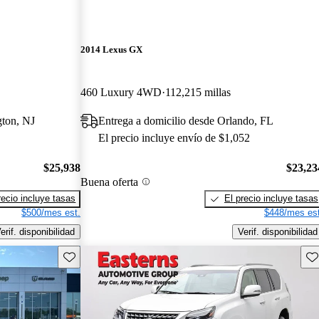
2014 Lexus GX
460 Luxury 4WD
112,215 millas
gton, NJ
Entrega a domicilio desde Orlando, FL
El precio incluye envío de $1,052
$25,938
$23,23
Buena oferta
recio incluye tasas
El precio incluye tasas
$500/mes est.
$448/mes est
erif. disponibilidad
Verif. disponibilidad
Guarda este Aviso
Gu