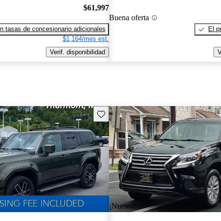
$61,997
Buena oferta
n tasas de concesionario adicionales
El p
$1,164/mes est.
Verif. disponibilidad
V
Guarda este Aviso
¡Nuevo!