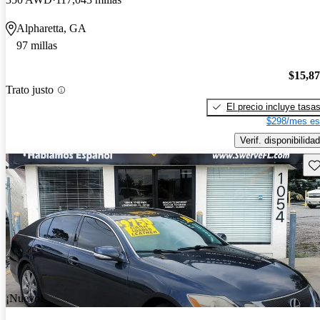
Alpharetta, GA
97 millas
$15,8
Trato justo
El precio incluye tasa
$298/mes es
Verif. disponibilidad
Gu
¡Nuevo!