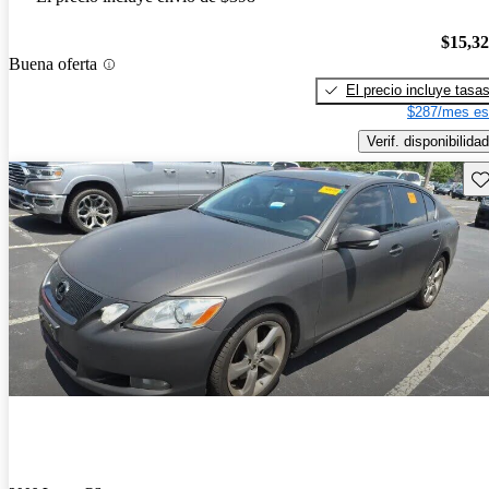
$15,3
Buena oferta
El precio incluye tasa
$287/mes es
Verif. disponibilidad
Gu