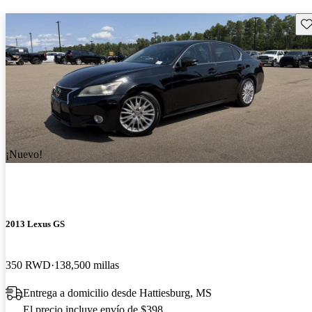
Gu
¡Nuevo!
2013 Lexus GS
350 RWD
138,500 millas
Entrega a domicilio desde Hattiesburg, MS
El precio incluye envío de $398