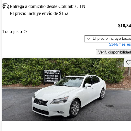
Entrega a domicilio desde Columbia, TN
El precio incluye envío de $152
$18,3
Trato justo
El precio incluye tasa
$344/mes es
Verif. disponibilidad
Gu