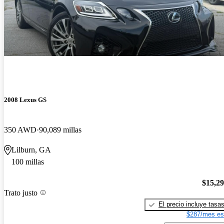
2008 Lexus GS
350 AWD
90,089 millas
Lilburn, GA
100 millas
$15,2
Trato justo
El precio incluye tasa
$287/mes es