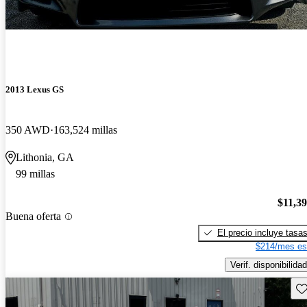
2013 Lexus GS
350 AWD
163,524 millas
Lithonia, GA
99 millas
$11,3
Buena oferta
El precio incluye tasa
$214/mes es
Verif. disponibilidad
Gu