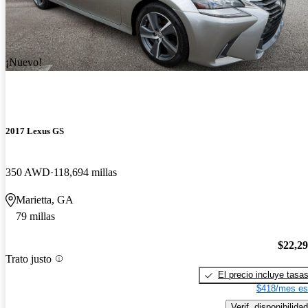
¡Nuevo!
2017 Lexus GS
350 AWD
118,694 millas
Marietta, GA
79 millas
$22,2
Trato justo
El precio incluye tasa
$418/mes es
Verif. disponibilidad