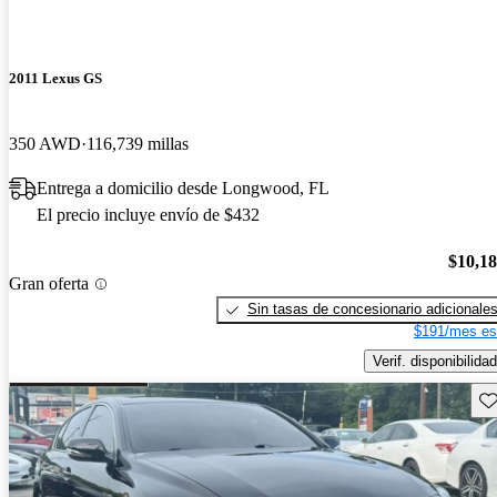
2011 Lexus GS
350 AWD
116,739 millas
Entrega a domicilio desde Longwood, FL
El precio incluye envío de $432
$10,1
Gran oferta
Sin tasas de concesionario adicionale
$191/mes es
Verif. disponibilidad
Gu