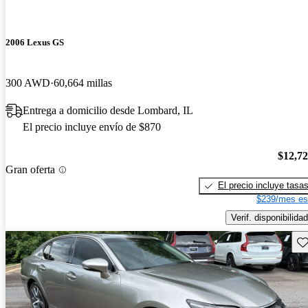
2006 Lexus GS
300 AWD
60,664 millas
Entrega a domicilio desde Lombard, IL
El precio incluye envío de $870
$12,7
Gran oferta
El precio incluye tasa
$239/mes es
Verif. disponibilidad
Gu