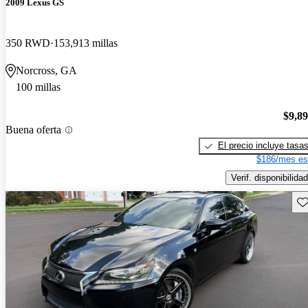
2009 Lexus GS
350 RWD
153,913 millas
Norcross, GA
100 millas
$9,8
Buena oferta
El precio incluye tasa
$186/mes es
Verif. disponibilidad
Gu