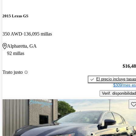
2015 Lexus GS
350 AWD
136,095 millas
Alpharetta, GA
92 millas
$16,4
Trato justo
El precio incluye tasa
$309/mes es
Verif. disponibilidad
Gu