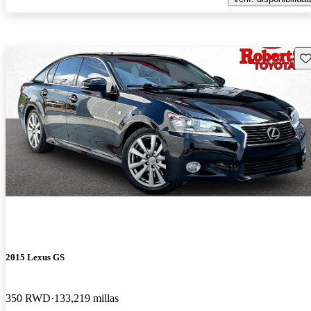
Gu
2015 Lexus GS
350 RWD
133,219 millas