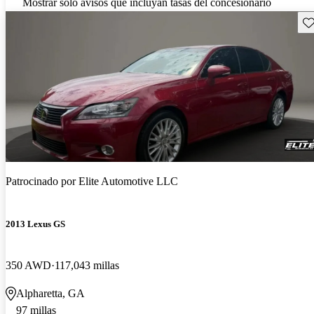
Mostrar solo avisos que incluyan tasas del concesionario
Gu
Patrocinado por
Elite Automotive LLC
2013 Lexus GS
350 AWD
117,043 millas
Alpharetta, GA
97 millas