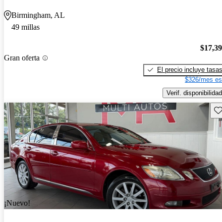
Birmingham, AL
49 millas
$17,3
Gran oferta
El precio incluye tasa
$326/mes es
Verif. disponibilidad
Gu
¡Nuevo!