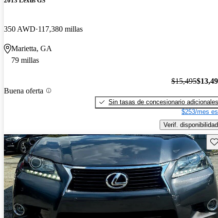
2013 Lexus GS
350 AWD
117,380 millas
Marietta, GA
79 millas
$15,495
$13,4
Buena oferta
Sin tasas de concesionario adicionale
$253/mes es
Verif. disponibilidad
Gu