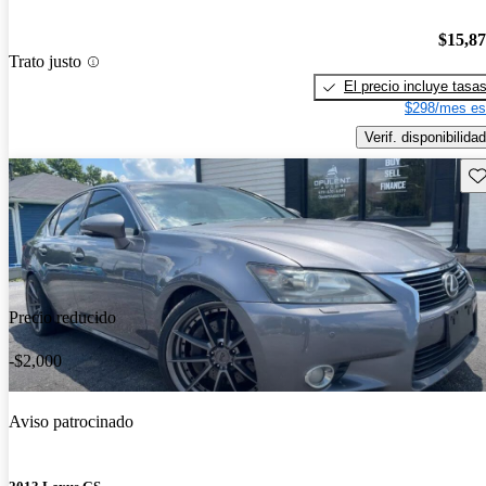
$15,8
Trato justo
El precio incluye tasa
$298/mes es
Verif. disponibilidad
Gu
Precio reducido
-$2,000
Aviso patrocinado