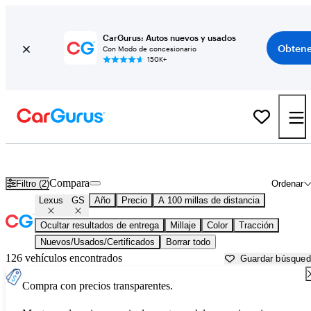
CarGurus: Autos nuevos y usados
Obtene
Con Modo de concesionario
150K+
Lexus GS usados en venta cerca de
Anniston, AL
Compara
Filtro (2)
Ordenar
Lexus
GS
Año
Precio
A 100 millas de distancia
Ocultar resultados de entrega
Millaje
Color
Tracción
Nuevos/Usados/Certificados
Borrar todo
126 vehículos encontrados
Guardar búsque
Compra con precios transparentes.