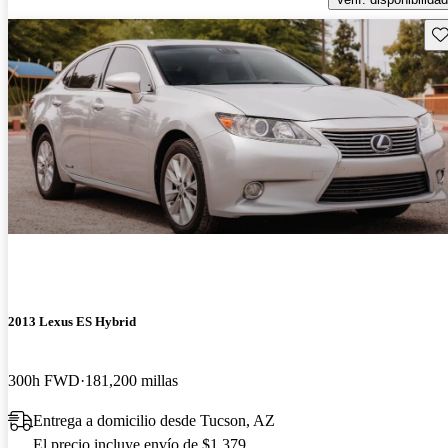
Gu
2013 Lexus ES Hybrid
300h FWD
181,200 millas
Entrega a domicilio desde Tucson, AZ
El precio incluye envío de $1,379