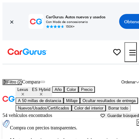
CarGurus: Autos nuevos y usados
Obtene
Con Modo de concesionario
150K+
Lexus ES Hybrid usados en venta cerca de
Austin, TX
Compara
Filtro (2)
Ordenar
Lexus
ES Hybrid
Año
Color
Precio
A 50 millas de distancia
Millaje
Ocultar resultados de entrega
Nuevos/Usados/Certificados
Color del interior
Borrar todo
54 vehículos encontrados
Guardar búsque
Compra con precios transparentes.