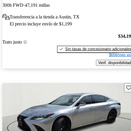
300h FWD
47,191 millas
Transferencia a la tienda a Austin, TX
El precio incluye envío de $1,199
$34,1
Trato justo
Sin tasas de concesionario adicionale
$656/mes es
Verif. disponibilidad
Gu