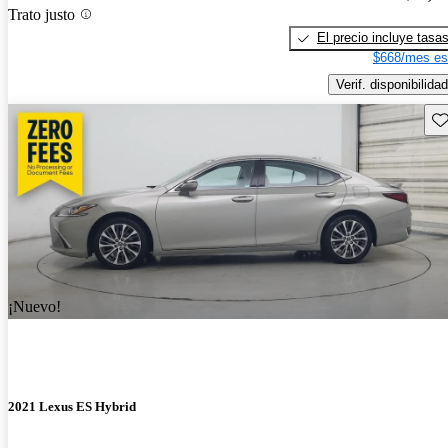
Trato justo
El precio incluye tasa
$668/mes es
Verif. disponibilidad
Gu
¡Nuevo!
2021 Lexus ES Hybrid