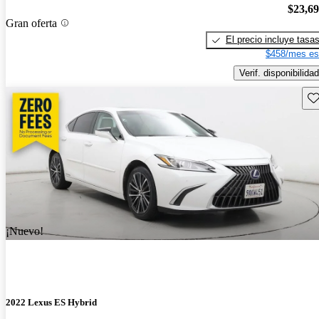
$23,6
Gran oferta
El precio incluye tasa
$458/mes es
Verif. disponibilidad
Gu
¡Nuevo!
2022 Lexus ES Hybrid