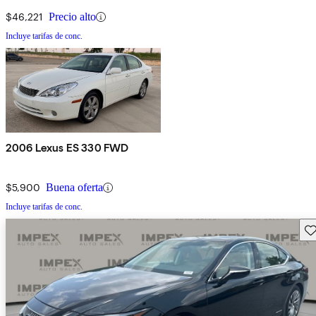
$46,221
Precio alto
Incluye tarifas de conc.
2006 Lexus ES 330 FWD
$5,900
Buena oferta
Incluye tarifas de conc.
Gu