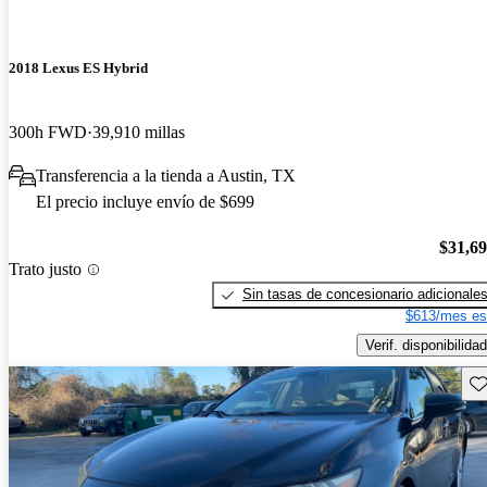
2018 Lexus ES Hybrid
300h FWD
39,910 millas
Transferencia a la tienda a Austin, TX
El precio incluye envío de $699
$31,6
Trato justo
Sin tasas de concesionario adicionale
$613/mes es
Verif. disponibilidad
Gu