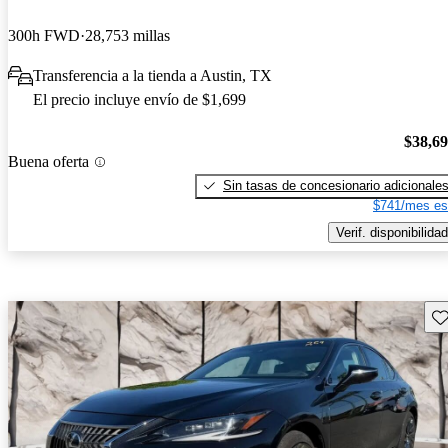
300h FWD
28,753 millas
Transferencia a la tienda a Austin, TX
El precio incluye envío de $1,699
$38,6
Buena oferta
Sin tasas de concesionario adicionale
$741/mes es
Verif. disponibilidad
Gu