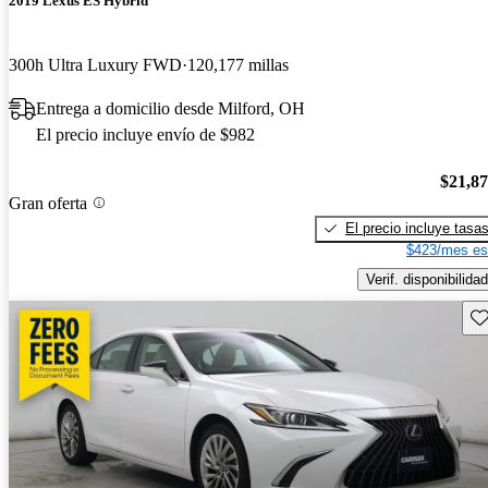
2019 Lexus ES Hybrid
300h Ultra Luxury FWD
120,177 millas
Entrega a domicilio desde Milford, OH
El precio incluye envío de $982
$21,8
Gran oferta
El precio incluye tasa
$423/mes es
Verif. disponibilidad
Gu