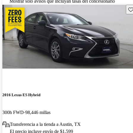
Mostrar solo avisos que incluyan tasas del concesionario
Gu
2016 Lexus ES Hybrid
300h FWD
98,446 millas
Transferencia a la tienda a Austin, TX
El precio incluye envío de $1,599