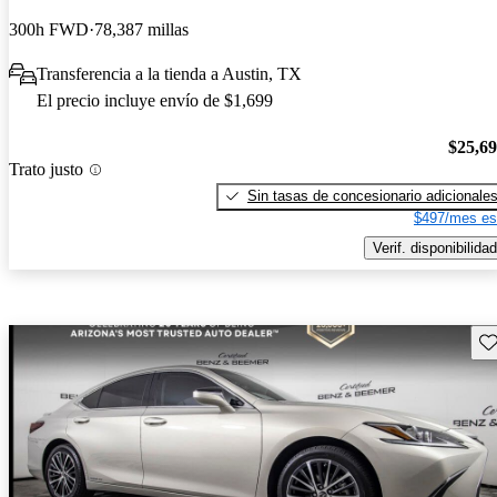
300h FWD
78,387 millas
Transferencia a la tienda a Austin, TX
El precio incluye envío de $1,699
$25,6
Trato justo
Sin tasas de concesionario adicionale
$497/mes es
Verif. disponibilidad
Gu