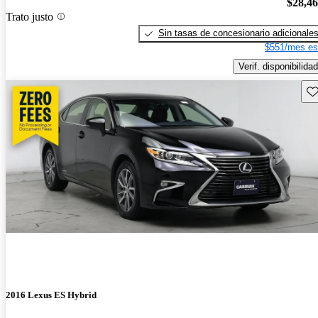
$28,4
Trato justo
Sin tasas de concesionario adicionale
$551/mes es
Verif. disponibilidad
Gu
2016 Lexus ES Hybrid