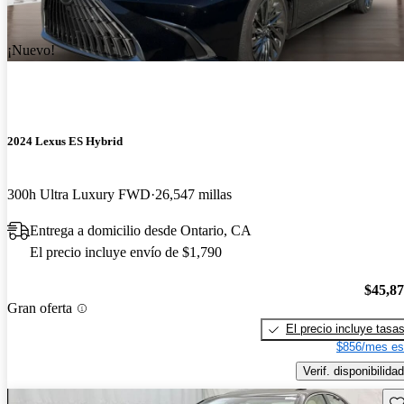
¡Nuevo!
2024 Lexus ES Hybrid
300h Ultra Luxury FWD
26,547 millas
Entrega a domicilio desde Ontario, CA
El precio incluye envío de $1,790
$45,8
Gran oferta
El precio incluye tasa
$856/mes es
Verif. disponibilidad
Gu