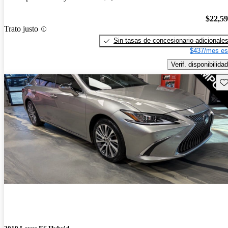
$22,5
Trato justo
Sin tasas de concesionario adicionale
$437/mes es
Verif. disponibilidad
Gu