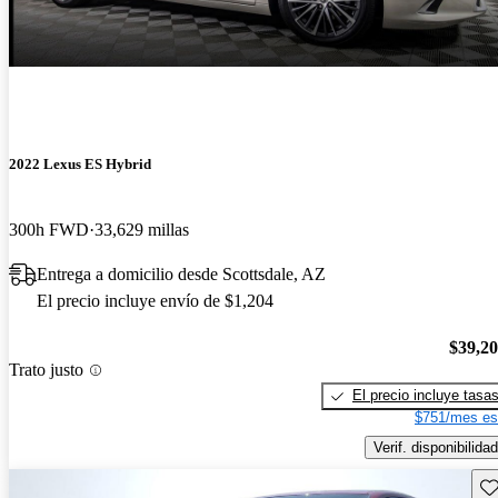
2022 Lexus ES Hybrid
300h FWD
33,629 millas
Entrega a domicilio desde Scottsdale, AZ
El precio incluye envío de $1,204
$39,2
Trato justo
El precio incluye tasa
$751/mes es
Verif. disponibilidad
Gu