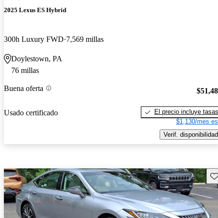
2025 Lexus ES Hybrid
300h Luxury FWD
7,569 millas
Doylestown, PA
76 millas
Buena oferta
$51,4
El precio incluye tasa
Usado certificado
$1,130/mes es
Verif. disponibilidad
Gu