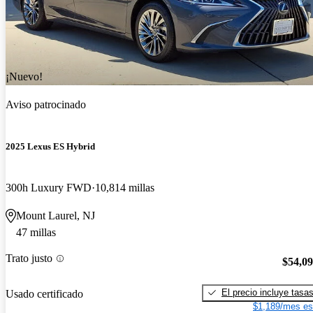
¡Nuevo!
Aviso patrocinado
2025 Lexus ES Hybrid
300h Luxury FWD
10,814 millas
Mount Laurel, NJ
47 millas
Trato justo
$54,0
El precio incluye tasa
Usado certificado
$1,189/mes es