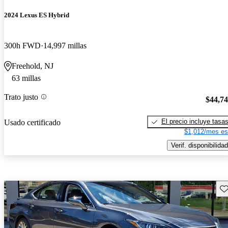
2024 Lexus ES Hybrid
300h FWD
14,997 millas
Freehold, NJ
63 millas
Trato justo
$44,7
El precio incluye tasa
Usado certificado
$1,012/mes es
Verif. disponibilidad
Gu