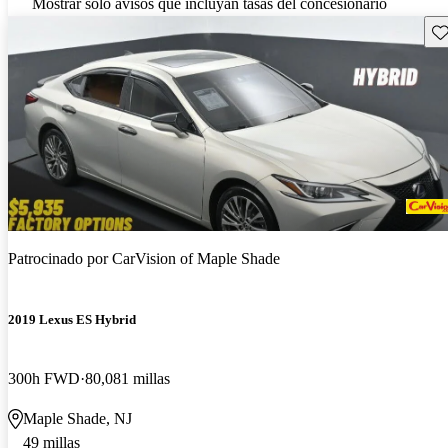
Mostrar solo avisos que incluyan tasas del concesionario
Gu
Patrocinado por
CarVision of Maple Shade
2019 Lexus ES Hybrid
300h FWD
80,081 millas
Maple Shade, NJ
49 millas