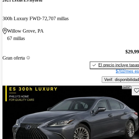
2021 Lexus ES Hybrid
300h Luxury FWD
72,707 millas
Willow Grove, PA
67 millas
$29,9
Gran oferta
El precio incluye tasa
$702/mes es
Verif. disponibilidad
Gu