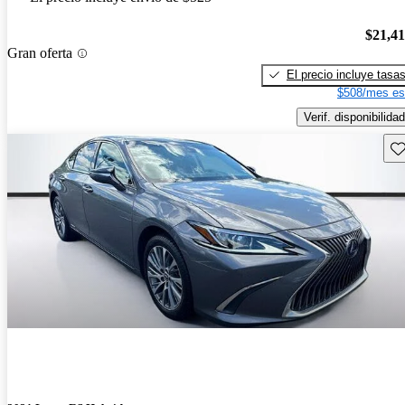
$21,4
Gran oferta
El precio incluye tasa
$508/mes es
Verif. disponibilidad
Gu