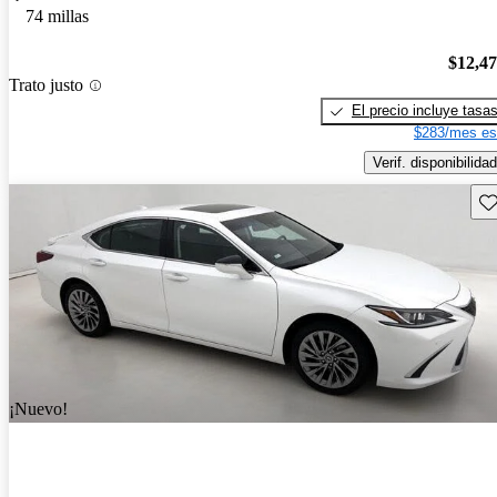
74 millas
$12,4
Trato justo
El precio incluye tasa
$283/mes es
Verif. disponibilidad
Gu
¡Nuevo!