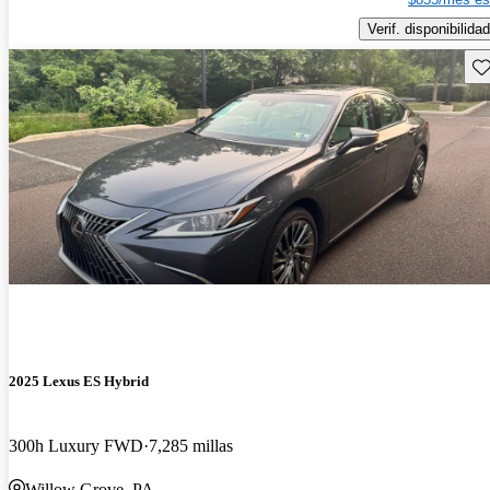
Verif. disponibilidad
Gu
2025 Lexus ES Hybrid
300h Luxury FWD
7,285 millas
Willow Grove, PA