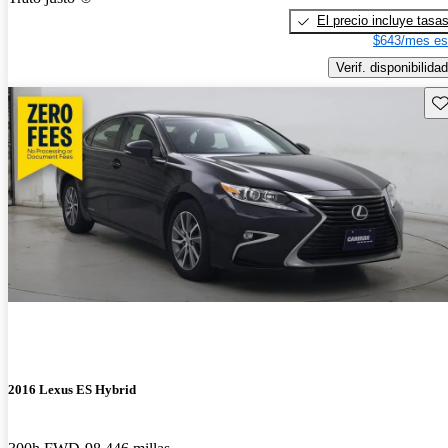
El precio incluye tasa
$643/mes es
Verif. disponibilidad
Gu
2016 Lexus ES Hybrid