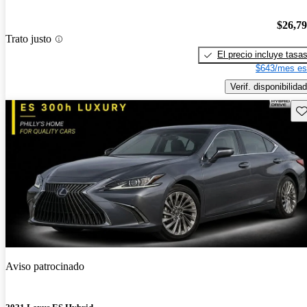
$26,7
Trato justo
El precio incluye tasa
$643/mes es
Verif. disponibilidad
Gu
Aviso patrocinado