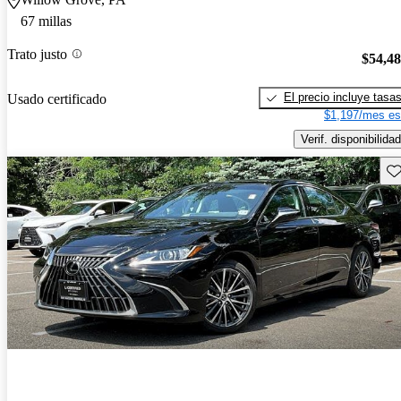
67 millas
Trato justo
$54,4
El precio incluye tasa
Usado certificado
$1,197/mes es
Verif. disponibilidad
Gu