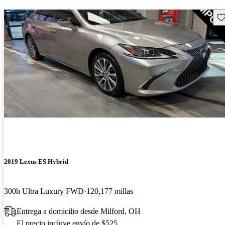
Gu
2019 Lexus ES Hybrid
300h Ultra Luxury FWD
120,177 millas
Entrega a domicilio desde Milford, OH
El precio incluye envío de $525