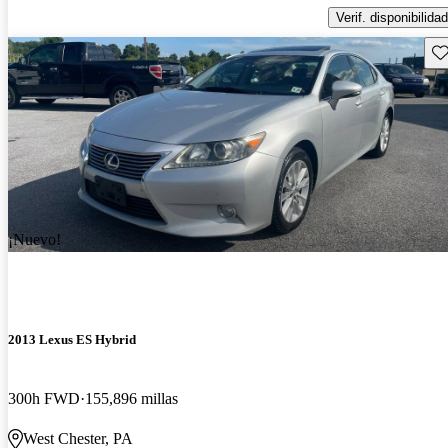
Verif. disponibilidad
Gu
¡Nuevo!
2013 Lexus ES Hybrid
300h FWD
155,896 millas
West Chester, PA