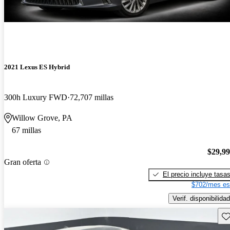
2021 Lexus ES Hybrid
300h Luxury FWD
72,707 millas
Willow Grove, PA
67 millas
$29,9
Gran oferta
El precio incluye tasa
$702/mes es
Verif. disponibilidad
Gu