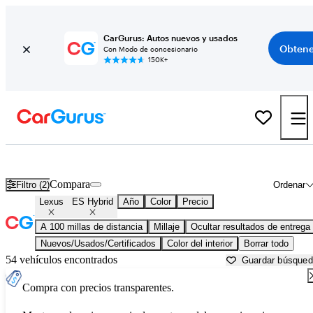
CarGurus: Autos nuevos y usados
Obtene
Con Modo de concesionario
150K+
Lexus ES Hybrid usados en venta cerca de
Atlantic City, NJ
Compara
Filtro (2)
Ordenar
Lexus
ES Hybrid
Año
Color
Precio
A 100 millas de distancia
Millaje
Ocultar resultados de entrega
Nuevos/Usados/Certificados
Color del interior
Borrar todo
54 vehículos encontrados
Guardar búsque
Compra con precios transparentes.