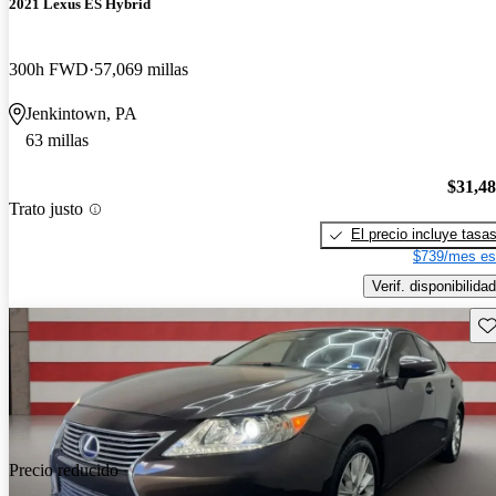
2021 Lexus ES Hybrid
300h FWD
57,069 millas
Jenkintown, PA
63 millas
$31,4
Trato justo
El precio incluye tasa
$739/mes es
Verif. disponibilidad
Gu
Precio reducido