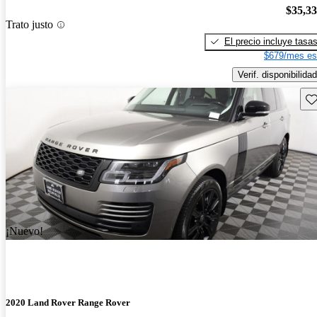
$35,3
Trato justo
El precio incluye tasa
$679/mes es
Verif. disponibilidad
Gu
¡Nuevo!
2020 Land Rover Range Rover