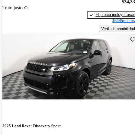
$34,3
Trato justo
El precio incluye tasa
$648/mes es
Verif. disponibilidad
Gu
2025 Land Rover Discovery Sport