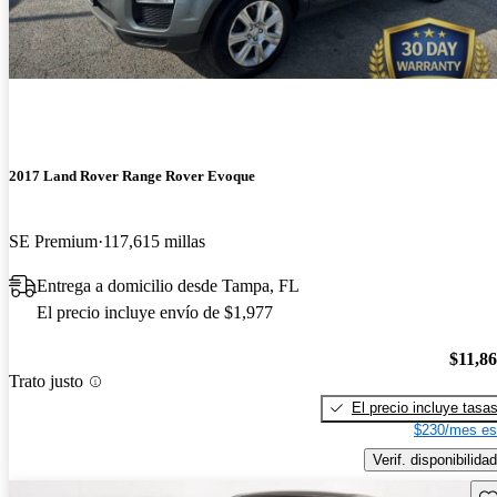
2017 Land Rover Range Rover Evoque
SE Premium
117,615 millas
Entrega a domicilio desde Tampa, FL
El precio incluye envío de $1,977
$11,8
Trato justo
El precio incluye tasa
$230/mes es
Verif. disponibilidad
Gu