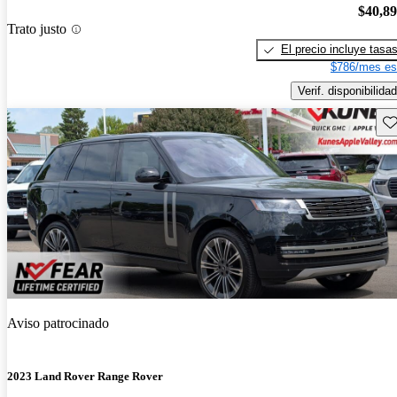
$40,8
Trato justo
El precio incluye tasa
$786/mes es
Verif. disponibilidad
Gu
Aviso patrocinado
2023 Land Rover Range Rover