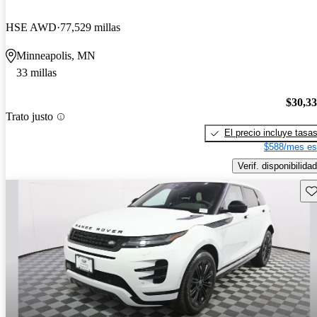
HSE AWD
77,529 millas
Minneapolis, MN
33 millas
$30,3
Trato justo
El precio incluye tasa
$588/mes es
Verif. disponibilidad
Gu