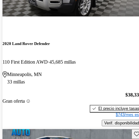
2020 Land Rover Defender
110 First Edition AWD
45,685 millas
Minneapolis, MN
33 millas
$38,3
Gran oferta
El precio incluye tasa
$743/mes es
Verif. disponibilidad
Gu