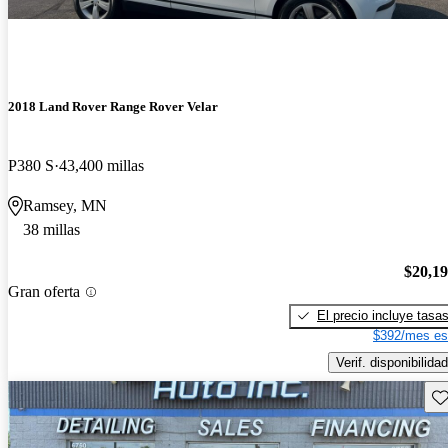
2018 Land Rover Range Rover Velar
P380 S
43,400 millas
Ramsey, MN
38 millas
$20,1
Gran oferta
El precio incluye tasa
$392/mes es
Verif. disponibilidad
Gu