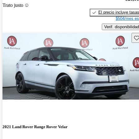
Trato justo
El precio incluye tasa
$504/mes es
Verif. disponibilidad
Gu
2021 Land Rover Range Rover Velar