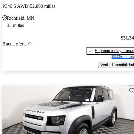
P340 S AWD
52,800 millas
Richfield, MN
33 millas
$31,3
Buena oferta
El precio incluye tasa
$603/mes es
Verif. disponibilidad
Gu