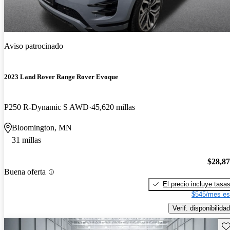
Aviso patrocinado
2023 Land Rover Range Rover Evoque
P250 R-Dynamic S AWD
45,620 millas
Bloomington, MN
31 millas
$28,8
Buena oferta
El precio incluye tasa
$545/mes es
Verif. disponibilidad
Gu