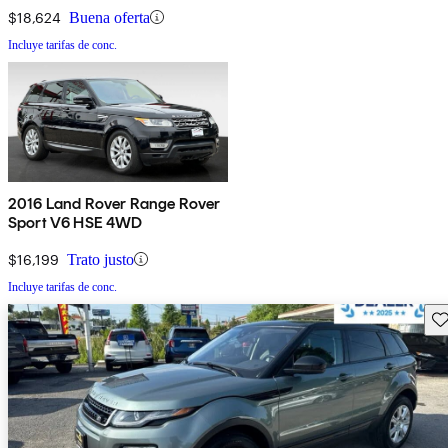
$18,624
Buena oferta
Incluye tarifas de conc.
2016 Land Rover Range Rover
Sport V6 HSE 4WD
$16,199
Trato justo
Incluye tarifas de conc.
Gu