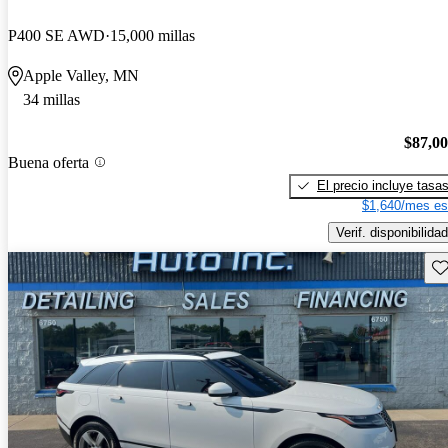
P400 SE AWD
15,000 millas
Apple Valley, MN
34 millas
$87,0
Buena oferta
El precio incluye tasa
$1,640/mes es
Verif. disponibilidad
Gu