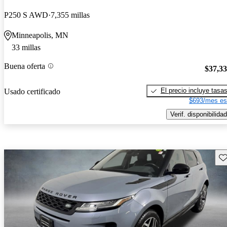
P250 S AWD
7,355 millas
Minneapolis, MN
33 millas
Buena oferta
$37,3
El precio incluye tasa
Usado certificado
$693/mes es
Verif. disponibilidad
Gu