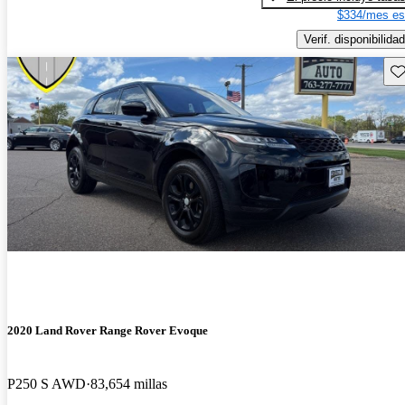
$334/mes es
Verif. disponibilidad
Gu
2020 Land Rover Range Rover Evoque
P250 S AWD
83,654 millas