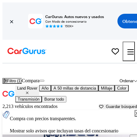
CarGurus: Autos nuevos y usados
Obtene
Con Modo de concesionario
150K+
Autos Land Rover usados en venta cerca de
Young America, MN
Compara
Filtro (1)
Ordenar
Land Rover
Año
A 50 millas de distancia
Millaje
Color
Transmisión
Borrar todo
2,213 vehículos encontrados
Guardar búsque
Compra con precios transparentes.
Mostrar solo avisos que incluyan tasas del concesionario