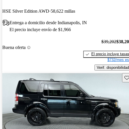
HSE Silver Edition AWD
58,622 millas
Entrega a domicilio desde Indianapolis, IN
El precio incluye envío de $1,966
$39,202
$38,2
Buena oferta
El precio incluye tasa
$732/mes es
Verif. disponibilidad
Gu