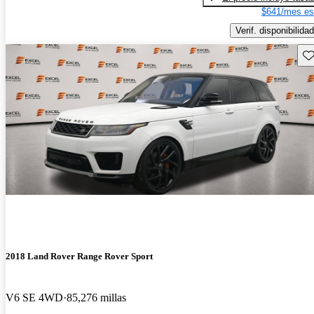
$641/mes es
Verif. disponibilidad
Gu
2018 Land Rover Range Rover Sport
V6 SE 4WD
85,276 millas