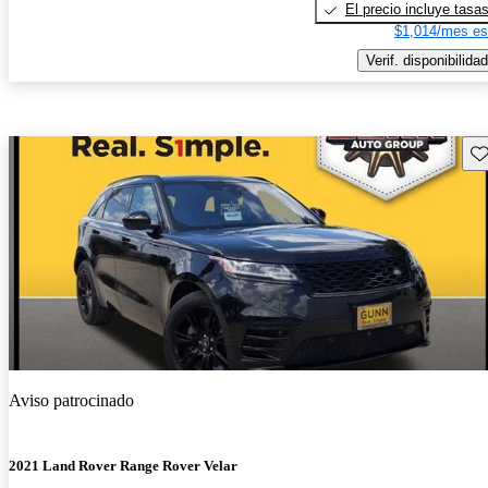
El precio incluye tasa
$1,014/mes es
Verif. disponibilidad
Gu
Aviso patrocinado
2021 Land Rover Range Rover Velar