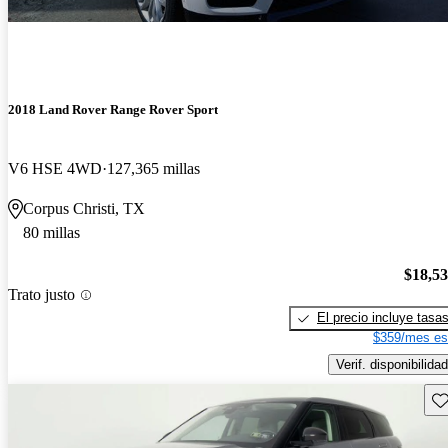
2018 Land Rover Range Rover Sport
V6 HSE 4WD
127,365 millas
Corpus Christi, TX
80 millas
$18,5
Trato justo
El precio incluye tasa
$359/mes es
Verif. disponibilidad
Gu