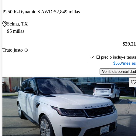
P250 R-Dynamic S AWD
52,849 millas
Selma, TX
95 millas
$29,2
Trato justo
El precio incluye tasa
$560/mes es
Verif. disponibilidad
Gu