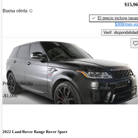
$15,9
Buena oferta
El precio incluye tasa
$309/mes es
Verif. disponibilidad
Gu
Precio reducido
-$1,000
2022 Land Rover Range Rover Sport