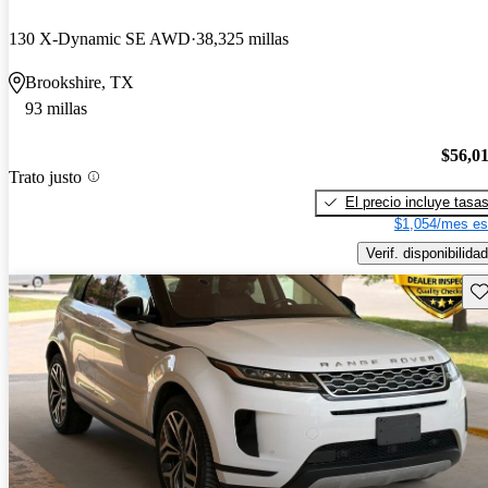
130 X-Dynamic SE AWD
38,325 millas
Brookshire, TX
93 millas
$56,0
Trato justo
El precio incluye tasa
$1,054/mes es
Verif. disponibilidad
Gu