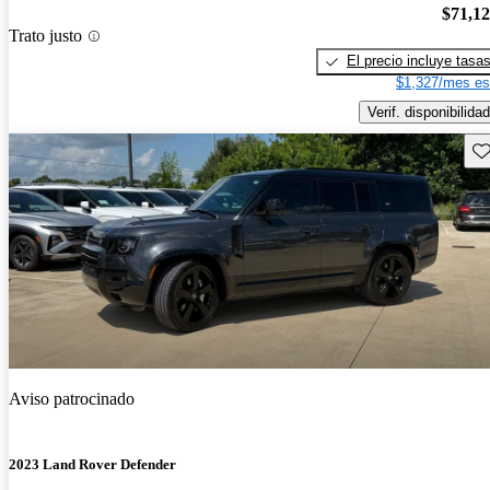
$71,1
Trato justo
El precio incluye tasa
$1,327/mes es
Verif. disponibilidad
Gu
Aviso patrocinado
2023 Land Rover Defender