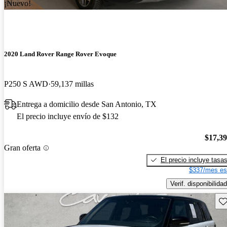
¡Nuevo!
2020 Land Rover Range Rover Evoque
P250 S AWD
59,137 millas
Entrega a domicilio desde San Antonio, TX
El precio incluye envío de $132
$17,3
Gran oferta
El precio incluye tasa
$337/mes es
Verif. disponibilidad
Gu