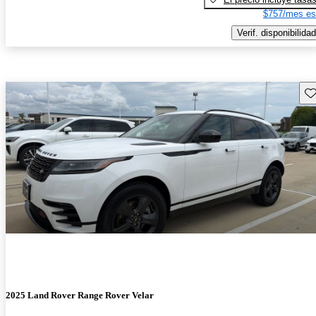
$757/mes es
Verif. disponibilidad
Gu
2025 Land Rover Range Rover Velar