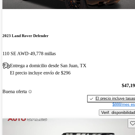
2023 Land Rover Defender
110 SE AWD
49,778 millas
Entrega a domicilio desde San Juan, TX
El precio incluye envío de $296
$47,1
Buena oferta
El precio incluye tasa
$888/mes es
Verif. disponibilidad
Gu