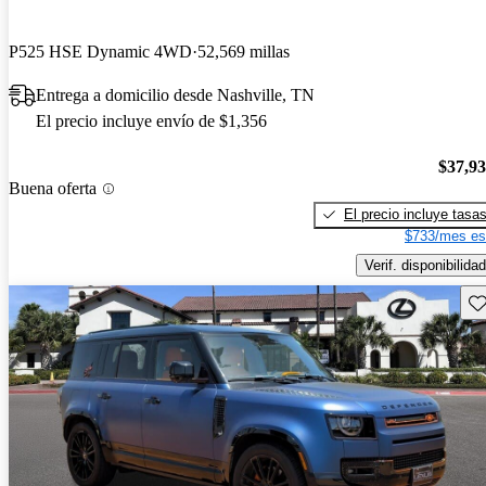
P525 HSE Dynamic 4WD
52,569 millas
Entrega a domicilio desde Nashville, TN
El precio incluye envío de $1,356
$37,9
Buena oferta
El precio incluye tasa
$733/mes es
Verif. disponibilidad
Gu