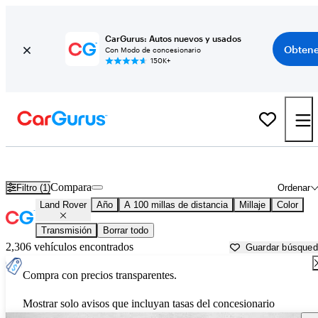
CarGurus: Autos nuevos y usados
Obtene
Con Modo de concesionario
150K+
Autos Land Rover usados en venta cerca de
Victoria, TX
Compara
Filtro (1)
Ordenar
Land Rover
Año
A 100 millas de distancia
Millaje
Color
Transmisión
Borrar todo
2,306 vehículos encontrados
Guardar búsque
Compra con precios transparentes.
Mostrar solo avisos que incluyan tasas del concesionario