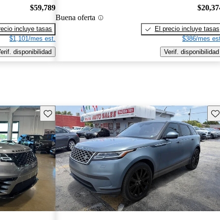
$59,789
$20,37
Buena oferta
recio incluye tasas
El precio incluye tasas
$1,101/mes est.
$386/mes est
erif. disponibilidad
Verif. disponibilidad
Guarda este Aviso
Gu