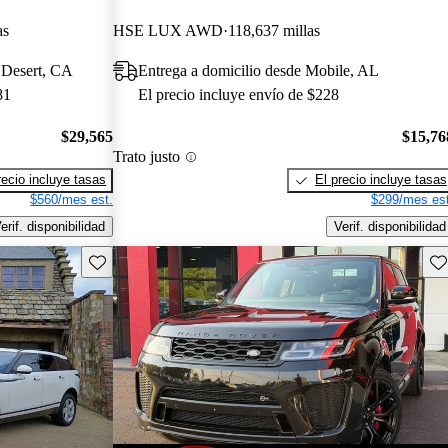
as
HSE LUX AWD
118,637 millas
 Desert, CA
Entrega a domicilio desde Mobile, AL
81
El precio incluye envío de $228
$29,565
$15,76
Trato justo
recio incluye tasas
El precio incluye tasas
$560/mes est.
$299/mes est
erif. disponibilidad
Verif. disponibilidad
Guarda este Aviso
Gu