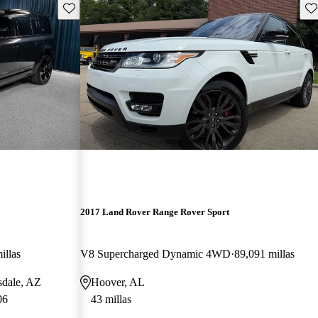
Guarda este Aviso
Gu
2017 Land Rover Range Rover Sport
illas
V8 Supercharged Dynamic 4WD
89,091 millas
sdale, AZ
Hoover, AL
06
43 millas