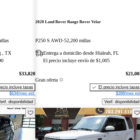
2020 Land Rover Range Rover Velar
illas
P250 S AWD
52,200 millas
g , TX
Entrega a domicilio desde Hialeah, FL
90
El precio incluye envío de $1,005
$33,820
$21,00
Gran oferta
recio incluye tasas
El precio incluye tasas
$634/mes est.
$398/mes est
erif. disponibilidad
Verif. disponibilidad
Guarda este Aviso
Gu