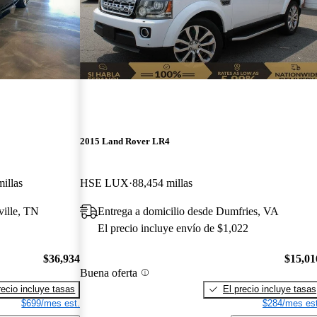
2015 Land Rover LR4
illas
HSE LUX
88,454 millas
ville, TN
Entrega a domicilio desde Dumfries, VA
El precio incluye envío de $1,022
$36,934
$15,01
Buena oferta
recio incluye tasas
El precio incluye tasas
$699/mes est.
$284/mes est