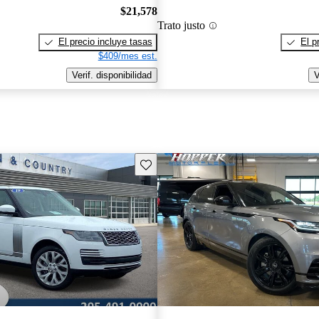
$21,578
Trato justo
El precio incluye tasas
El p
$409/mes est.
Verif. disponibilidad
V
Guarda este Aviso