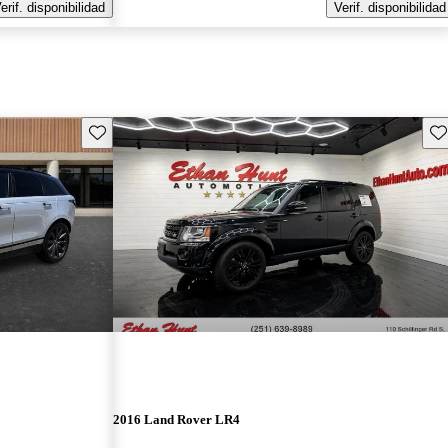
erif. disponibilidad
Verif. disponibilidad
Guarda este Aviso
Gu
2016 Land Rover LR4