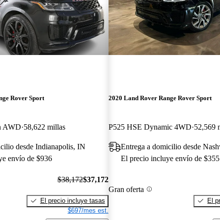
nge Rover Sport
2020 Land Rover Range Rover Sport
on AWD
58,622 millas
P525 HSE Dynamic 4WD
52,569 m
cilio desde Indianapolis, IN
Entrega a domicilio desde Nash
uye envío de $936
El precio incluye envío de $355
$38,172
$37,172
Gran oferta
El precio incluye tasas
El p
$697/mes est.