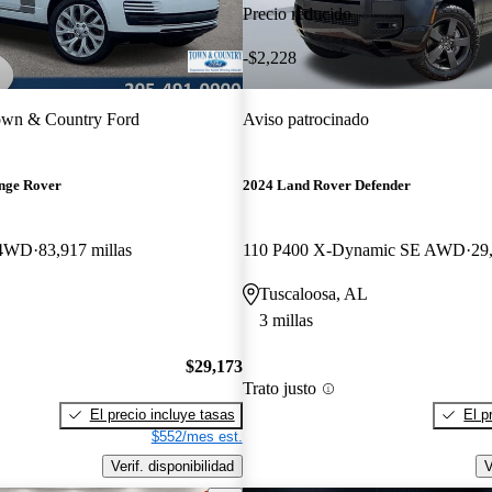
Precio reducido
-$2,228
wn & Country Ford
Aviso patrocinado
nge Rover
2024 Land Rover Defender
 4WD
83,917 millas
110 P400 X-Dynamic SE AWD
29
Tuscaloosa, AL
3 millas
$29,173
Trato justo
El precio incluye tasas
El p
$552/mes est.
Verif. disponibilidad
V