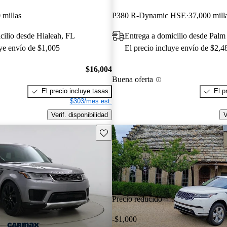
 millas
P380 R-Dynamic HSE
37,000 mill
cilio desde Hialeah, FL
Entrega a domicilio desde Palm
uye envío de $1,005
El precio incluye envío de $2,4
$16,004
Buena oferta
El precio incluye tasas
El p
$303/mes est.
Verif. disponibilidad
V
Guarda este Aviso
Precio reducido
-$1,000