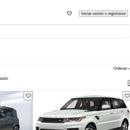
Iniciar sesión o registrarse
Ordenar
nario
Guarda este Aviso
Gu