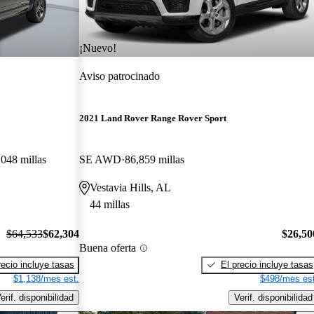
¡Nuevo!
Aviso patrocinado
2021 Land Rover Range Rover Sport
,048 millas
SE AWD
86,859 millas
Vestavia Hills, AL
44 millas
$64,533
$62,304
$26,50
Buena oferta
recio incluye tasas
El precio incluye tasas
$1,138/mes est.
$498/mes est
erif. disponibilidad
Verif. disponibilidad