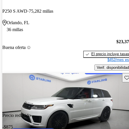
P250 S AWD
75,282 millas
Orlando, FL
36 millas
$23,3
Buena oferta
El precio incluye tasa
$452/mes es
Verif. disponibilidad
Gu
Precio reducido
-$875