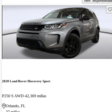
Verif. disponibilidad
Gu
2020 Land Rover Discovery Sport
P250 S AWD
42,369 millas
Orlando, FL
37 millas