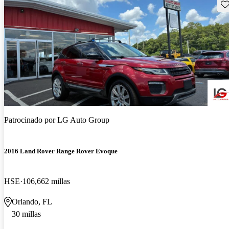
Gu
Patrocinado por
LG Auto Group
2016 Land Rover Range Rover Evoque
HSE
106,662 millas
Orlando, FL
30 millas