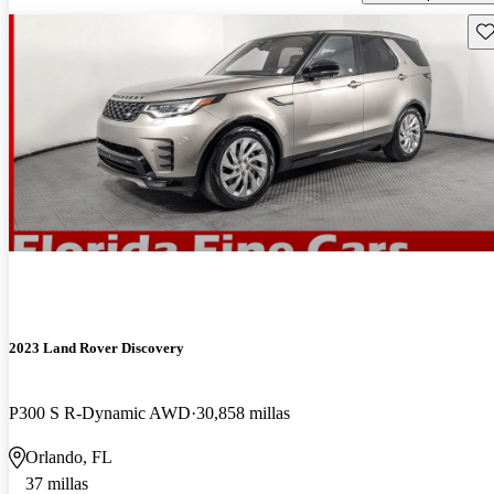
Gu
2023 Land Rover Discovery
P300 S R-Dynamic AWD
30,858 millas
Orlando, FL
37 millas