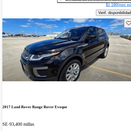
$1,190/mes es
Verif. disponibilidad
Gu
2017 Land Rover Range Rover Evoque
SE
93,400 millas