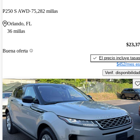
P250 S AWD
75,282 millas
Orlando, FL
36 millas
$23,3
Buena oferta
El precio incluye tasa
$452/mes es
Verif. disponibilidad
Gu