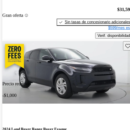
$31,5
Gran oferta
Sin tasas de concesionario adicionale
$599/mes es
Verif. disponibilidad
Gu
Precio reducido
-$1,000
2024 Land Rover Range Rover Evoque