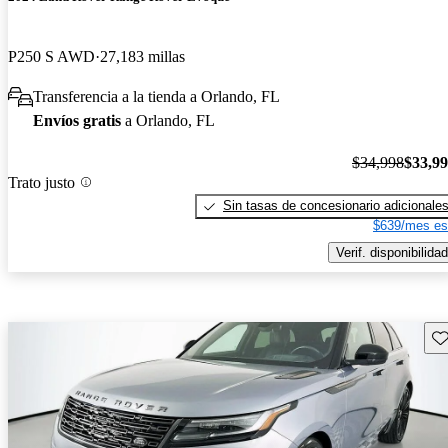
P250 S AWD
27,183 millas
Transferencia a la tienda a Orlando, FL
Envíos gratis
a Orlando, FL
$34,998
$33,9
Trato justo
Sin tasas de concesionario adicionale
$639/mes es
Verif. disponibilidad
Gu