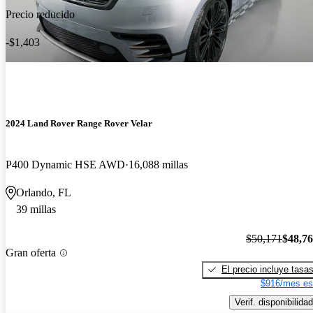
Precio reducido
-$1,403
2024 Land Rover Range Rover Velar
P400 Dynamic HSE AWD
16,088 millas
Orlando, FL
39 millas
$50,171
$48,7
Gran oferta
El precio incluye tasa
$916/mes es
Verif. disponibilidad