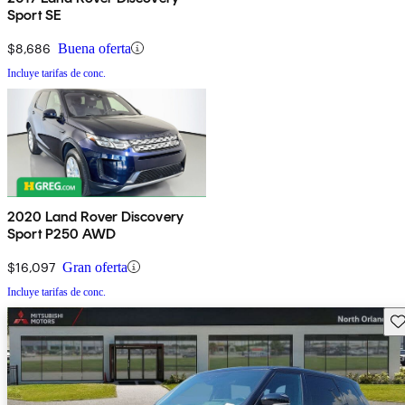
Sport SE
$8,686
Buena oferta
Incluye tarifas de conc.
2020 Land Rover Discovery
Sport P250 AWD
$16,097
Gran oferta
Incluye tarifas de conc.
Gu