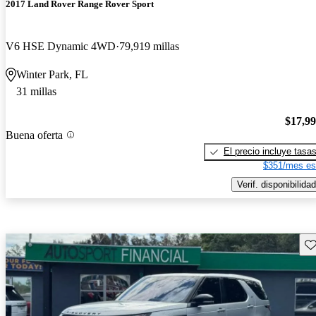
2017 Land Rover Range Rover Sport
V6 HSE Dynamic 4WD
79,919 millas
Winter Park, FL
31 millas
$17,9
Buena oferta
El precio incluye tasa
$351/mes es
Verif. disponibilidad
Gu