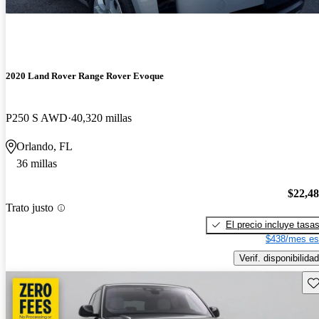
2020 Land Rover Range Rover Evoque
P250 S AWD
40,320 millas
Orlando, FL
36 millas
$22,4
Trato justo
El precio incluye tasa
$438/mes es
Verif. disponibilidad
Gu