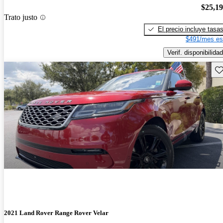
$25,1
Trato justo
El precio incluye tasa
$491/mes es
Verif. disponibilidad
Gu
2021 Land Rover Range Rover Velar