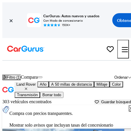
CarGurus: Autos nuevos y usados
Obtene
Con Modo de concesionario
150K+
Autos Land Rover usados en venta cerca de
Titusville, FL
Compara
Filtro (1)
Ordenar
Land Rover
Año
A 50 millas de distancia
Millaje
Color
Transmisión
Borrar todo
303 vehículos encontrados
Guardar búsque
Compra con precios transparentes.
Mostrar solo avisos que incluyan tasas del concesionario