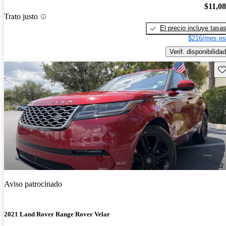
$11,0
Trato justo
El precio incluye tasa
$216/mes es
Verif. disponibilidad
Gu
Aviso patrocinado
2021 Land Rover Range Rover Velar