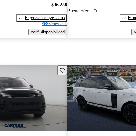
$36,288
Buena oferta
El precio incluye tasas
El p
$685/mes est.
Verif. disponibilidad
V
Guarda este Aviso