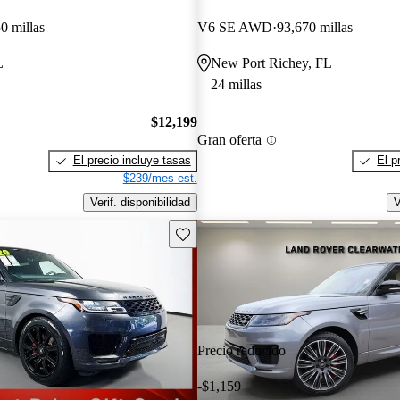
0 millas
V6 SE AWD
93,670 millas
L
New Port Richey, FL
24 millas
$12,199
Gran oferta
El precio incluye tasas
El p
$239/mes est.
Verif. disponibilidad
V
Guarda este Aviso
Precio reducido
-$1,159