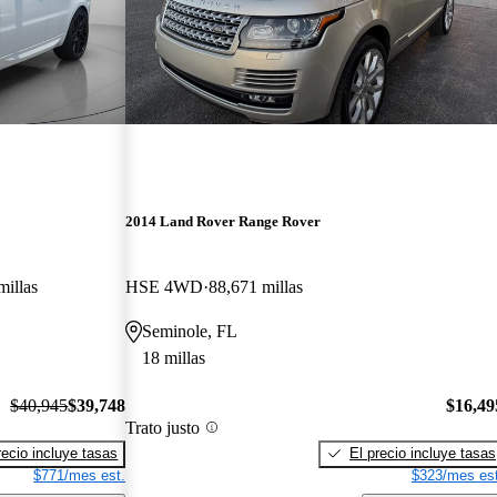
2014 Land Rover Range Rover
millas
HSE 4WD
88,671 millas
Seminole, FL
18 millas
$40,945
$39,748
$16,49
Trato justo
recio incluye tasas
El precio incluye tasas
$771/mes est.
$323/mes est