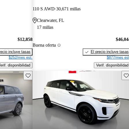
110 S AWD
30,671 millas
Clearwater, FL
17 millas
$12,858
$46,04
Buena oferta
recio incluye tasas
El precio incluye tasas
$252/mes est.
$877/mes est
erif. disponibilidad
Verif. disponibilidad
Guarda este Aviso
Gu