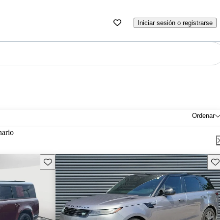
Iniciar sesión o registrarse
Ordenar
nario
Guarda este Aviso
Gu