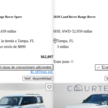
nge Rover Sport
2020 Land Rover Range Rover
,439 millas
HSE AWD
52,959 millas
a la tienda a Tampa, FL
Tampa, FL
uye envío de $899
3 millas
$62,897
Trato justo
n tasas de concesionario adicionales
El p
$1,197/mes est.
Verif. disponibilidad
V
Guarda este Aviso