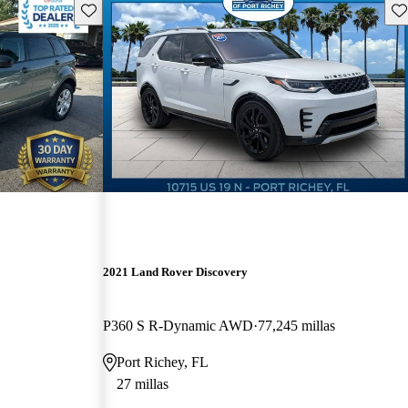
Guarda este Aviso
Gu
2021 Land Rover Discovery
P360 S R-Dynamic AWD
77,245 millas
Port Richey, FL
27 millas