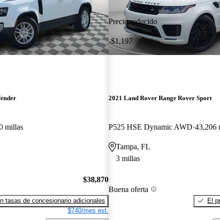
Precio reducido
-$1,197
fender
2021 Land Rover Range Rover Sport
0 millas
P525 HSE Dynamic AWD
43,206 
Tampa, FL
3 millas
$38,870
Buena oferta
n tasas de concesionario adicionales
El p
$740/mes est.