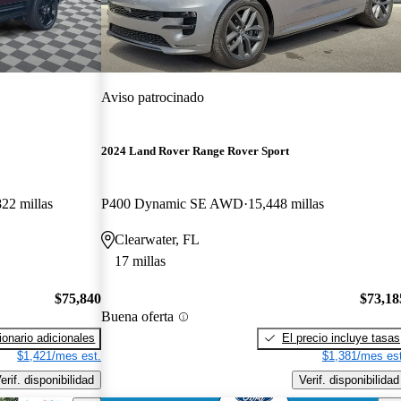
Aviso patrocinado
2024 Land Rover Range Rover Sport
822 millas
P400 Dynamic SE AWD
15,448 millas
Clearwater, FL
17 millas
$75,840
$73,18
Buena oferta
onario adicionales
El precio incluye tasas
$1,421/mes est.
$1,381/mes est
erif. disponibilidad
Verif. disponibilidad