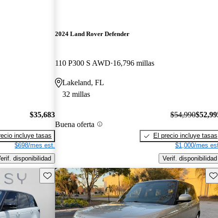
2024 Land Rover Defender
110 P300 S AWD
16,796 millas
Lakeland, FL
32 millas
$35,683
$54,990
$52,99
Buena oferta
recio incluye tasas
El precio incluye tasas
$698/mes est.
$1,000/mes est
erif. disponibilidad
Verif. disponibilidad
Guarda este Aviso
Gu