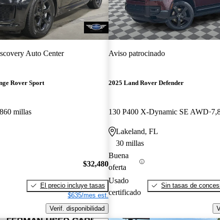
scovery Auto Center
Aviso patrocinado
nge Rover Sport
2025 Land Rover Defender
860 millas
130 P400 X-Dynamic SE AWD
7,
Lakeland, FL
30 millas
Buena
$32,480
oferta
Usado
El precio incluye tasas
Sin tasas de concesi
certificado
$635/mes est.
Verif. disponibilidad
V