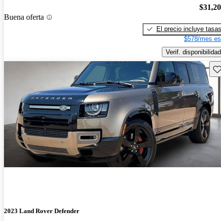
$31,2
Buena oferta
El precio incluye tasa
$578/mes es
Verif. disponibilidad
Gu
2023 Land Rover Defender