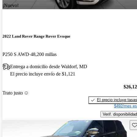
¡Nuevo!
2022 Land Rover Range Rover Evoque
P250 S AWD
48,200 millas
Entrega a domicilio desde Waldorf, MD
El precio incluye envío de $1,121
$26,1
Trato justo
El precio incluye tasa
$492/mes es
Verif. disponibilidad
Gu