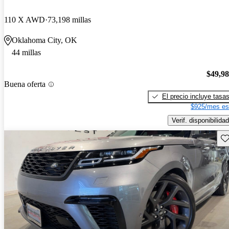
110 X AWD
73,198 millas
Oklahoma City, OK
44 millas
$49,9
Buena oferta
El precio incluye tasa
$925/mes es
Verif. disponibilidad
Gu