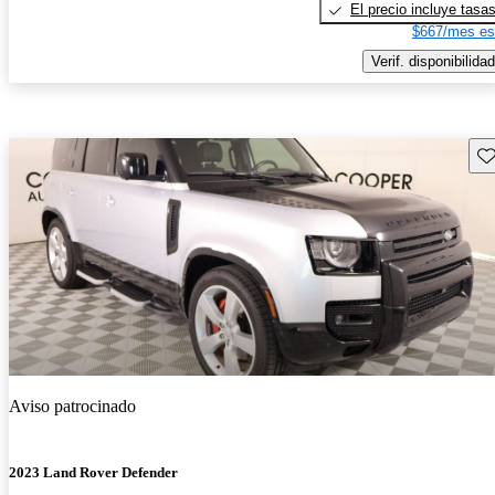
El precio incluye tasa
$667/mes es
Verif. disponibilidad
Gu
Aviso patrocinado
2023 Land Rover Defender