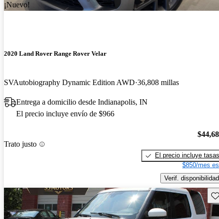
¡Nuevo!
2020 Land Rover Range Rover Velar
SVAutobiography Dynamic Edition AWD
36,808 millas
Entrega a domicilio desde Indianapolis, IN
El precio incluye envío de $966
$44,6
Trato justo
El precio incluye tasa
$850/mes es
Verif. disponibilidad
Gu