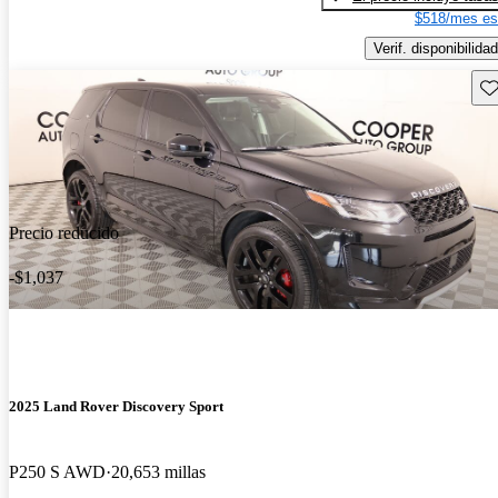
$518/mes es
Verif. disponibilidad
Gu
Precio reducido
-$1,037
2025 Land Rover Discovery Sport
P250 S AWD
20,653 millas