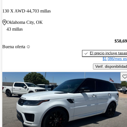
130 X AWD
44,703 millas
Oklahoma City, OK
43 millas
$58,6
Buena oferta
El precio incluye tasa
$1,086/mes es
Verif. disponibilidad
Gu