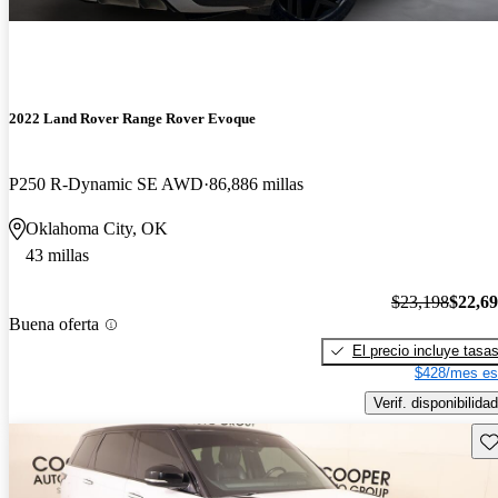
2022 Land Rover Range Rover Evoque
P250 R-Dynamic SE AWD
86,886 millas
Oklahoma City, OK
43 millas
$23,198
$22,6
Buena oferta
El precio incluye tasa
$428/mes es
Verif. disponibilidad
Gu