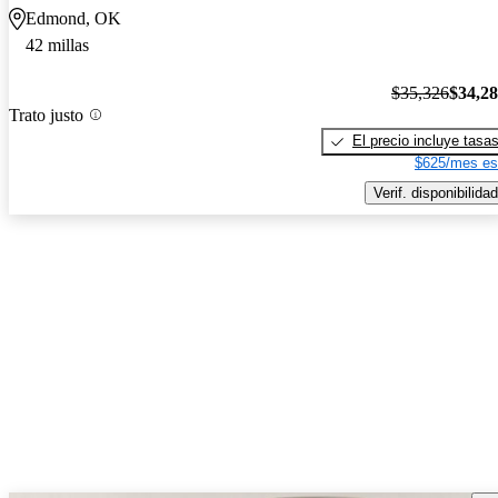
Edmond, OK
42 millas
$35,326
$34,2
Trato justo
El precio incluye tasa
$625/mes es
Verif. disponibilidad