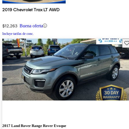
2019 Chevrolet Trax LT AWD
$12,263
Buena oferta
Incluye tarifas de conc.
Gu
2017 Land Rover Range Rover Evoque