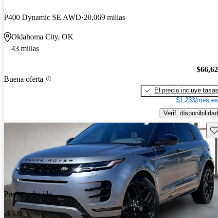
P400 Dynamic SE AWD
20,069 millas
Oklahoma City, OK
43 millas
$66,6
Buena oferta
El precio incluye tasa
$1,233/mes es
Verif. disponibilidad
Gu
Precio reducido
-$500