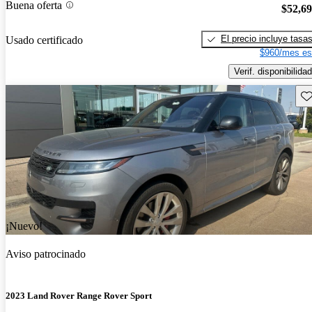
Buena oferta
$52,6
El precio incluye tasa
Usado certificado
$960/mes es
Verif. disponibilidad
Gu
¡Nuevo!
Aviso patrocinado
2023 Land Rover Range Rover Sport