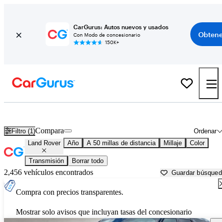
CarGurus: Autos nuevos y usados
Obtene
Con Modo de concesionario
150K+
Autos Land Rover usados en venta cerca de
Stillwater, OK
Compara
Filtro (1)
Ordenar
Land Rover
Año
A 50 millas de distancia
Millaje
Color
Transmisión
Borrar todo
2,456 vehículos encontrados
Guardar búsque
Compra con precios transparentes.
Mostrar solo avisos que incluyan tasas del concesionario