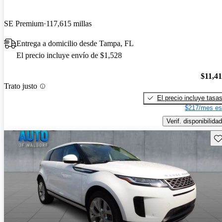
SE Premium
117,615 millas
Entrega a domicilio desde Tampa, FL
El precio incluye envío de $1,528
$11,4
Trato justo
El precio incluye tasa
$217/mes es
Verif. disponibilidad
Gu