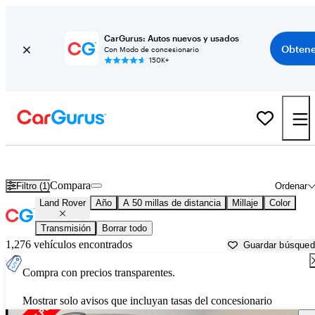
CarGurus: Autos nuevos y usados
Obtene
Con Modo de concesionario
150K+
Autos Land Rover usados en venta cerca de
Stamford, CT
Compara
Filtro (1)
Ordenar
Land Rover
Año
A 50 millas de distancia
Millaje
Color
Transmisión
Borrar todo
1,276 vehículos encontrados
Guardar búsque
Compra con precios transparentes.
Mostrar solo avisos que incluyan tasas del concesionario