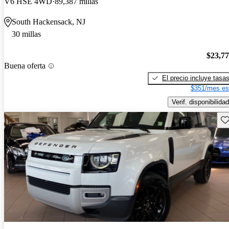
V6 HSE 4WD
89,387 millas
South Hackensack, NJ
30 millas
$23,7
Buena oferta
El precio incluye tasa
$351/mes es
Verif. disponibilidad
Gu