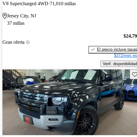
V8 Supercharged 4WD
71,010 millas
Jersey City, NJ
37 millas
$24,7
Gran oferta
El precio incluye tasa
$372/mes es
Verif. disponibilidad
Gu