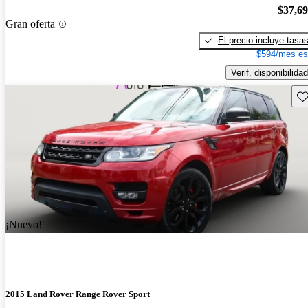
$37,6
Gran oferta
El precio incluye tasa
$594/mes es
Verif. disponibilidad
Gu
¡Nuevo!
2015 Land Rover Range Rover Sport