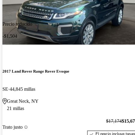
Precio reducido
-$1,504
2017 Land Rover Range Rover Evoque
SE
44,845 millas
Great Neck, NY
21 millas
$17,174
$15,6
Trato justo
El precio incluye tasa