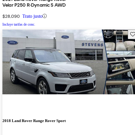
Velar P250 R-Dynamic S AWD
$28,090
Trato justo
Incluye tarifas de conc.
Gu
2018 Land Rover Range Rover Sport