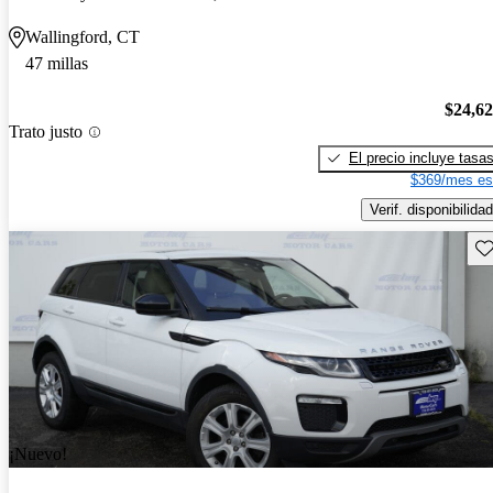
Wallingford, CT
47 millas
$24,6
Trato justo
El precio incluye tasa
$369/mes es
Verif. disponibilidad
Gu
¡Nuevo!