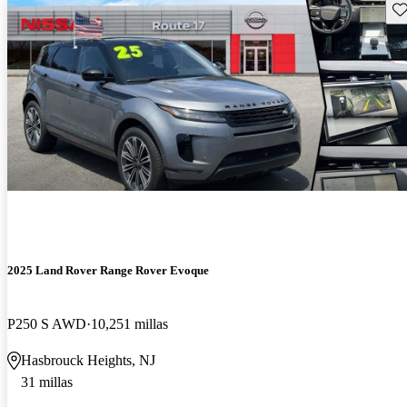
Gu
2025 Land Rover Range Rover Evoque
P250 S AWD
10,251 millas
Hasbrouck Heights, NJ
31 millas