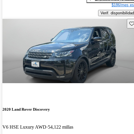
$186/mes es
Verif. disponibilidad
Gu
2020 Land Rover Discovery
V6 HSE Luxury AWD
54,122 millas