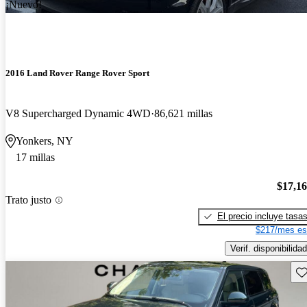
¡Nuevo!
2016 Land Rover Range Rover Sport
V8 Supercharged Dynamic 4WD
86,621 millas
Yonkers, NY
17 millas
$17,1
Trato justo
El precio incluye tasa
$217/mes es
Verif. disponibilidad
Gu