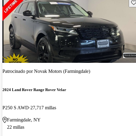
Gu
Patrocinado por
Novak Motors (Farmingdale)
2024 Land Rover Range Rover Velar
P250 S AWD
27,717 millas
Farmingdale, NY
22 millas