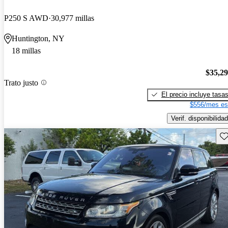
P250 S AWD
30,977 millas
Huntington, NY
18 millas
$35,2
Trato justo
El precio incluye tasa
$556/mes es
Verif. disponibilidad
Gu