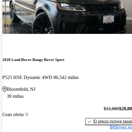
Precio reducido
-$4,000
2020 Land Rover Range Rover Sport
P525 HSE Dynamic 4WD
86,542 millas
Bloomfield, NJ
39 millas
$32,880
$28,8
Gran oferta
El precio incluye tasa
$456/mes es