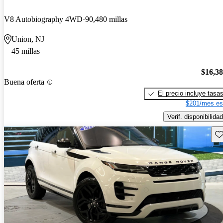
V8 Autobiography 4WD
90,480 millas
Union, NJ
45 millas
$16,3
Buena oferta
El precio incluye tasa
$201/mes es
Verif. disponibilidad
Gu