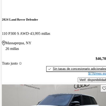
2024 Land Rover Defender
110 P300 S AWD
43,995 millas
Massapequa, NY
26 millas
$46,7
Trato justo
Sin tasas de concesionario adicionale
$776/mes es
Verif. disponibilidad
Gu