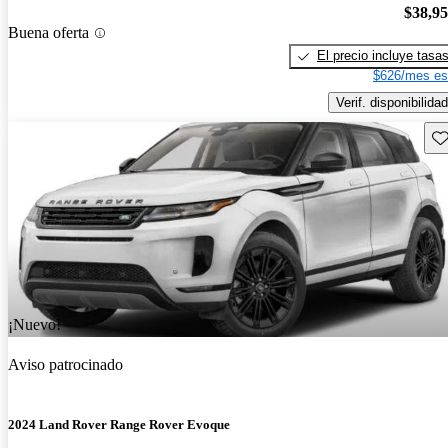
$38,9
Buena oferta
El precio incluye tasa
$626/mes es
Verif. disponibilidad
Gu
¡Nuevo!
Aviso patrocinado
2024 Land Rover Range Rover Evoque