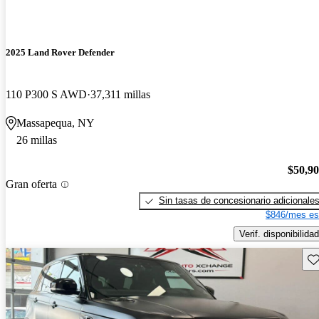
2025 Land Rover Defender
110 P300 S AWD
37,311 millas
Massapequa, NY
26 millas
$50,9
Gran oferta
Sin tasas de concesionario adicionale
$846/mes es
Verif. disponibilidad
Gu