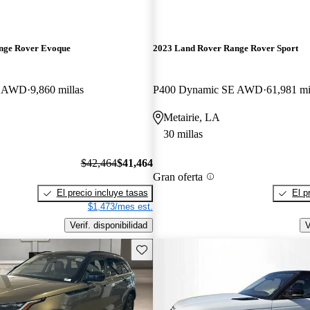
nge Rover Evoque
2023 Land Rover Range Rover Sport
E AWD
9,860 millas
P400 Dynamic SE AWD
61,981 mi
Metairie, LA
30 millas
$42,464
$41,464
Gran oferta
El precio incluye tasas
El p
$1,473/mes est.
Verif. disponibilidad
V
Guarda este Aviso