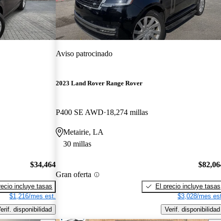
Aviso patrocinado
2023 Land Rover Range Rover
P400 SE AWD
18,274 millas
Metairie, LA
30 millas
$34,464
$82,06
Gran oferta
recio incluye tasas
El precio incluye tasas
$1,216/mes est.
$3,028/mes est
erif. disponibilidad
Verif. disponibilidad