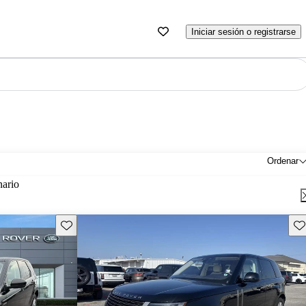
Iniciar sesión o registrarse
Ordenar
nario
Guarda este Aviso
Gu