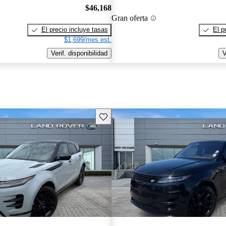
$46,168
Gran oferta
El precio incluye tasas
El p
$1,699/mes est.
Verif. disponibilidad
V
Guarda este Aviso