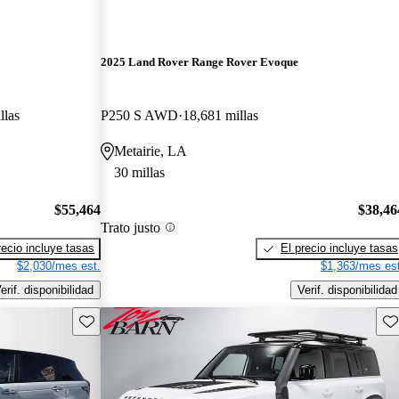
2025 Land Rover Range Rover Evoque
llas
P250 S AWD
18,681 millas
Metairie, LA
30 millas
$55,464
$38,46
Trato justo
recio incluye tasas
El precio incluye tasas
$2,030/mes est.
$1,363/mes est
erif. disponibilidad
Verif. disponibilidad
Guarda este Aviso
Gu