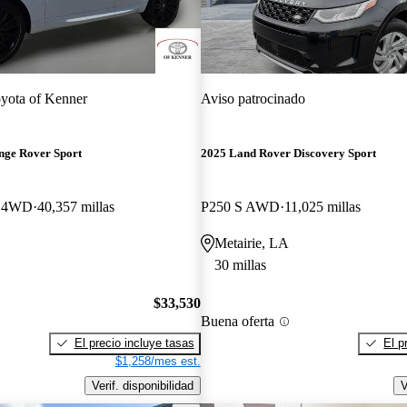
yota of Kenner
Aviso patrocinado
nge Rover Sport
2025 Land Rover Discovery Sport
c 4WD
40,357 millas
P250 S AWD
11,025 millas
Metairie, LA
30 millas
$33,530
Buena oferta
El precio incluye tasas
El p
$1,258/mes est.
Verif. disponibilidad
V