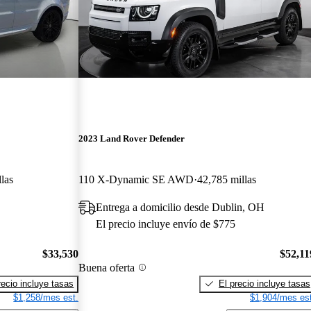
2023 Land Rover Defender
las
110 X-Dynamic SE AWD
42,785 millas
Entrega a domicilio desde Dublin, OH
El precio incluye envío de $775
$33,530
$52,11
Buena oferta
recio incluye tasas
El precio incluye tasas
$1,258/mes est.
$1,904/mes est