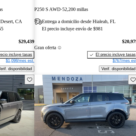
as
P250 S AWD
52,200 millas
 Desert, CA
Entrega a domicilio desde Hialeah, FL
55
El precio incluye envío de $981
$29,439
$20,97
Gran oferta
recio incluye tasas
El precio incluye tasas
$1,098/mes est.
$767/mes est
erif. disponibilidad
Verif. disponibilidad
Guarda este Aviso
Gu