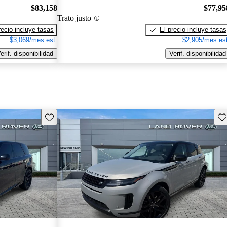
$83,158
$77,95
Trato justo
recio incluye tasas
El precio incluye tasas
$3,069/mes est.
$2,905/mes est
erif. disponibilidad
Verif. disponibilidad
Guarda este Aviso
Gu