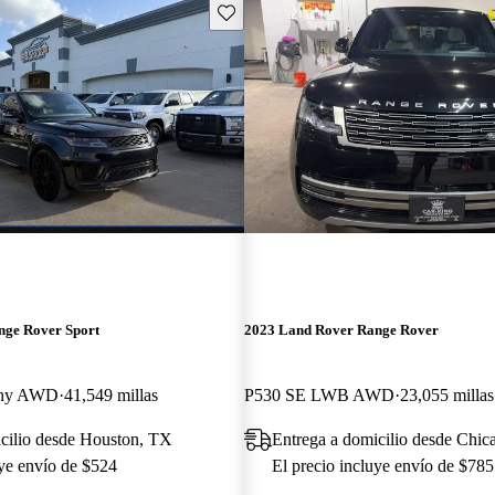
Guarda este Aviso
nge Rover Sport
2023 Land Rover Range Rover
phy AWD
41,549 millas
P530 SE LWB AWD
23,055 millas
cilio desde Houston, TX
Entrega a domicilio desde Chic
uye envío de $524
El precio incluye envío de $785