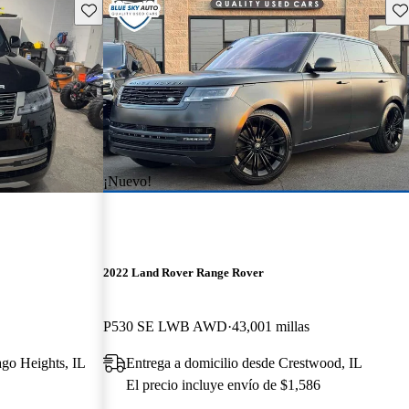
Guarda este Aviso
Gu
¡Nuevo!
2022 Land Rover Range Rover
P530 SE LWB AWD
43,001 millas
ago Heights, IL
Entrega a domicilio desde Crestwood, IL
El precio incluye envío de $1,586