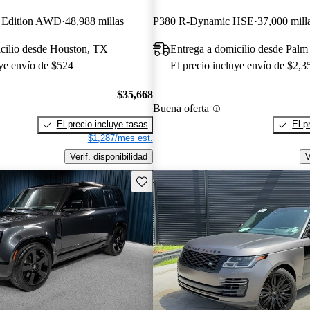
n Edition AWD
48,988 millas
P380 R-Dynamic HSE
37,000 mill
cilio desde Houston, TX
Entrega a domicilio desde Palm
uye envío de $524
El precio incluye envío de $2,3
$35,668
Buena oferta
El precio incluye tasas
El p
$1,287/mes est.
Verif. disponibilidad
V
Guarda este Aviso