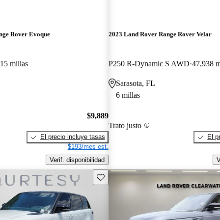
nge Rover Evoque
2023 Land Rover Range Rover Velar
15 millas
P250 R-Dynamic S AWD
47,938 m
Sarasota, FL
6 millas
$9,889
Trato justo
El precio incluye tasas
El p
$193/mes est.
Verif. disponibilidad
V
Guarda este Aviso