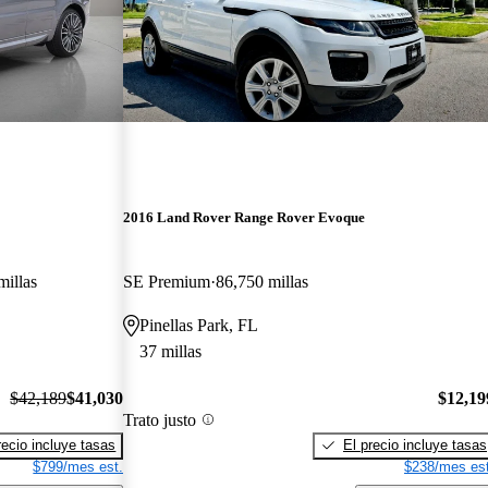
2016 Land Rover Range Rover Evoque
millas
SE Premium
86,750 millas
Pinellas Park, FL
37 millas
$42,189
$41,030
$12,19
Trato justo
recio incluye tasas
El precio incluye tasas
$799/mes est.
$238/mes est