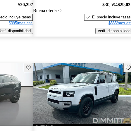
$20,297
$30,594
$29,02
Buena oferta
recio incluye tasas
El precio incluye tasas
$395/mes est.
$565/mes est
erif. disponibilidad
Verif. disponibilidad
Guarda este Aviso
Gu