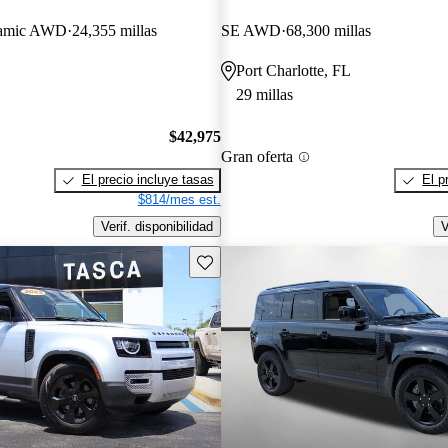
amic AWD
24,355 millas
SE AWD
68,300 millas
Port Charlotte, FL
29 millas
$42,975
Gran oferta
El precio incluye tasas
El p
$814/mes est.
Verif. disponibilidad
V
Guarda este Aviso