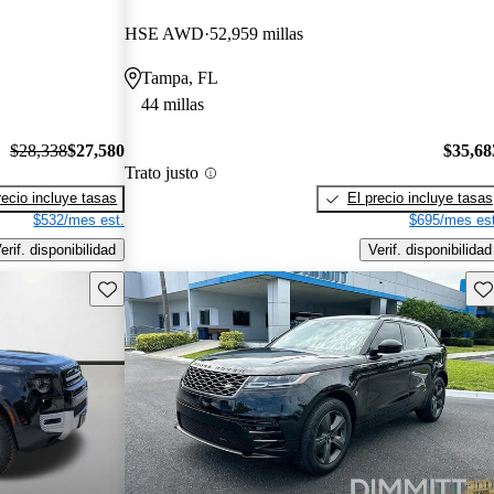
HSE AWD
52,959 millas
Tampa, FL
44 millas
$28,338
$27,580
$35,68
Trato justo
recio incluye tasas
El precio incluye tasas
$532/mes est.
$695/mes est
erif. disponibilidad
Verif. disponibilidad
Guarda este Aviso
Gu