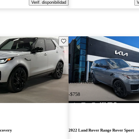
Verif. disponibilidad
V
Guarda este Aviso
Precio reducido
-$758
scovery
2022 Land Rover Range Rover Sport