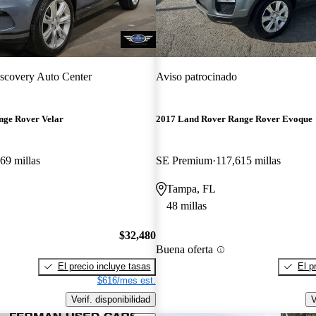
scovery Auto Center
Aviso patrocinado
nge Rover Velar
2017 Land Rover Range Rover Evoque
69 millas
SE Premium
117,615 millas
Tampa, FL
48 millas
$32,480
Buena oferta
El precio incluye tasas
El p
$616/mes est.
Verif. disponibilidad
V