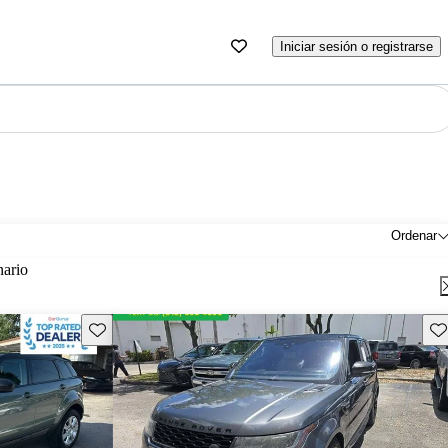
Iniciar sesión o registrarse
Ordenar
nario
Guarda este Aviso
Gu