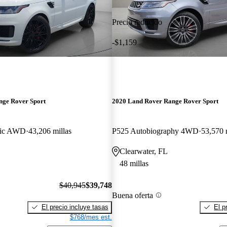
Precio reducido
-$1,159
nge Rover Sport
2020 Land Rover Range Rover Sport
ic AWD
43,206 millas
P525 Autobiography 4WD
53,570 
Clearwater, FL
48 millas
$40,945
$39,748
Buena oferta
El precio incluye tasas
El p
$768/mes est.