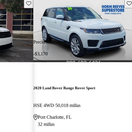
Guarda este Aviso
Gu
Precio reducido
-$3,170
2020 Land Rover Range Rover Sport
HSE 4WD
50,018 millas
Port Charlotte, FL
32 millas