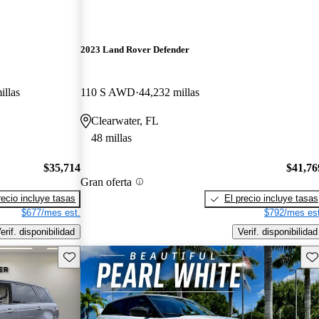
2023 Land Rover Defender
illas
110 S AWD
44,232 millas
Clearwater, FL
48 millas
$35,714
$41,76
Gran oferta
recio incluye tasas
El precio incluye tasas
$677/mes est.
$792/mes est
erif. disponibilidad
Verif. disponibilidad
Guarda este Aviso
Gu