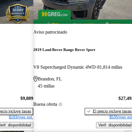
Aviso patrocinado
2019 Land Rover Range Rover Sport
V8 Supercharged Dynamic 4WD
81,814 millas
Brandon, FL
45 millas
$9,889
$27,49
Buena oferta
recio incluye tasas
El precio incluye tasas
$193/mes est.
$535/mes est
erif. disponibilidad
Verif. disponibilidad