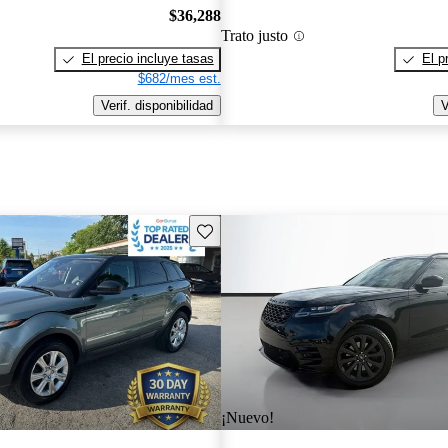
$36,288
Trato justo
El precio incluye tasas
El p
$682/mes est.
Verif. disponibilidad
V
Guarda este Aviso
¡Nuevo!