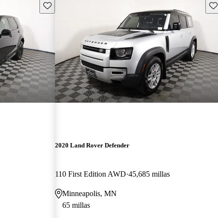
Guarda este Aviso
Gu
2020 Land Rover Defender
110 First Edition AWD
45,685 millas
Minneapolis, MN
65 millas