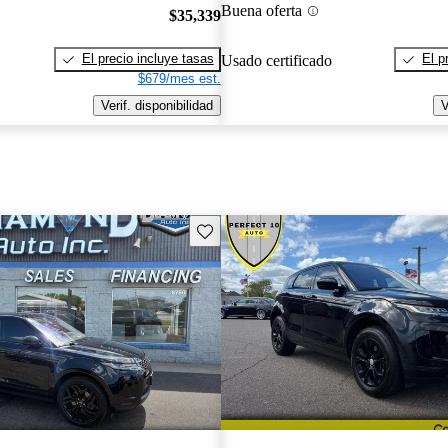
Buena oferta
$35,339
El precio incluye tasas
El p
Usado certificado
$679/mes est.
Verif. disponibilidad
V
Guarda este Aviso