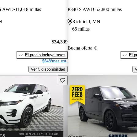
 S AWD
11,018 millas
P340 S AWD
52,800 millas
N
Richfield, MN
65 millas
$34,339
Buena oferta
El precio incluye tasas
El p
$648/mes est.
Verif. disponibilidad
V
Guarda este Aviso