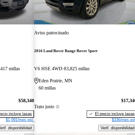
Aviso patrocinado
2016 Land Rover Range Rover Sport
,417 millas
V6 HSE 4WD
83,825 millas
Eden Prairie, MN
60 millas
$58,340
$17,34
Trato justo
recio incluye tasas
El precio incluye tasas
$1,091/mes est.
$336/mes est
erif. disponibilidad
Verif. disponibilidad