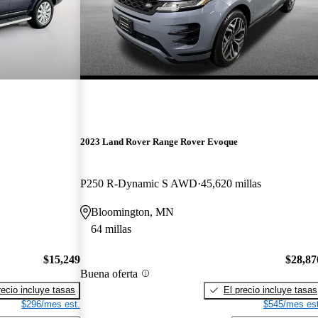
2023 Land Rover Range Rover Evoque
P250 R-Dynamic S AWD
45,620 millas
Bloomington, MN
64 millas
$15,249
$28,87
Buena oferta
recio incluye tasas
El precio incluye tasas
$296/mes est.
$545/mes est