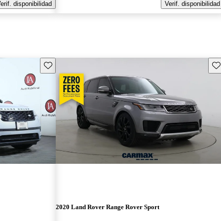
erif. disponibilidad
Verif. disponibilidad
Guarda este Aviso
Gu
2020 Land Rover Range Rover Sport