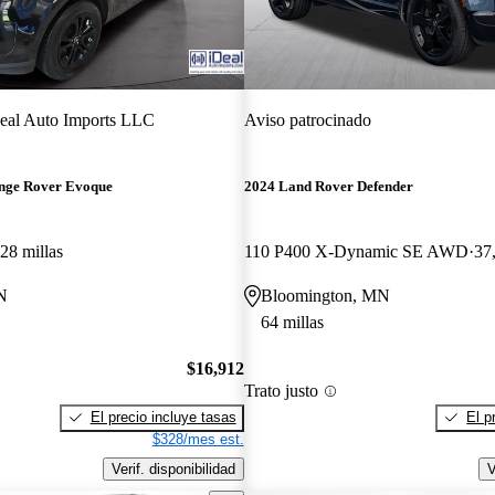
eal Auto Imports LLC
Aviso patrocinado
nge Rover Evoque
2024 Land Rover Defender
28 millas
110 P400 X-Dynamic SE AWD
37
N
Bloomington, MN
64 millas
$16,912
Trato justo
El precio incluye tasas
El p
$328/mes est.
Verif. disponibilidad
V