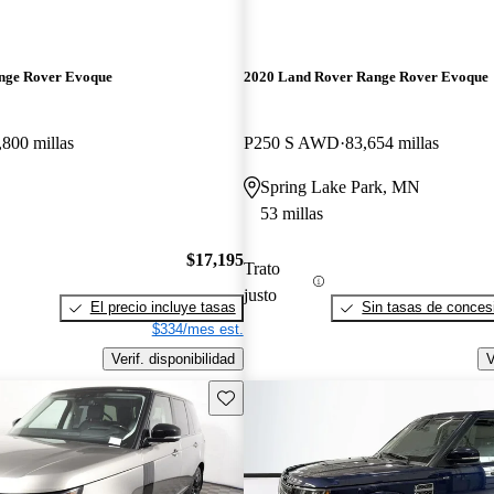
nge Rover Evoque
2020 Land Rover Range Rover Evoque
,800 millas
P250 S AWD
83,654 millas
Spring Lake Park, MN
53 millas
$17,195
Trato
justo
El precio incluye tasas
Sin tasas de concesi
$334/mes est.
Verif. disponibilidad
V
Guarda este Aviso