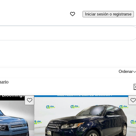
Iniciar sesión o registrarse
Ordenar
nario
Guarda este Aviso
Gu