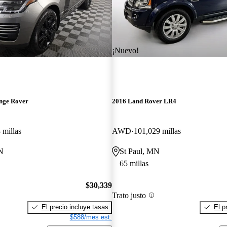
¡Nuevo!
nge Rover
2016 Land Rover LR4
 millas
AWD
101,029 millas
N
St Paul, MN
65 millas
$30,339
Trato justo
El precio incluye tasas
El p
$588/mes est.