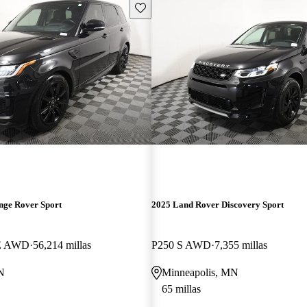
Guarda este Aviso
nge Rover Sport
2025 Land Rover Discovery Sport
SE AWD
56,214 millas
P250 S AWD
7,355 millas
N
Minneapolis, MN
65 millas