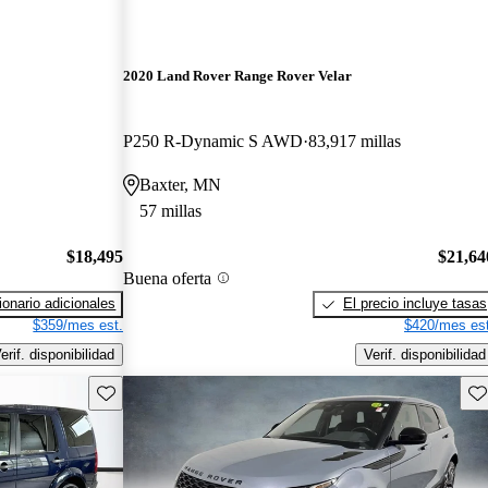
2020 Land Rover Range Rover Velar
P250 R-Dynamic S AWD
83,917 millas
Baxter, MN
57 millas
$18,495
$21,64
Buena oferta
onario adicionales
El precio incluye tasas
$359/mes est.
$420/mes est
erif. disponibilidad
Verif. disponibilidad
Guarda este Aviso
Gu