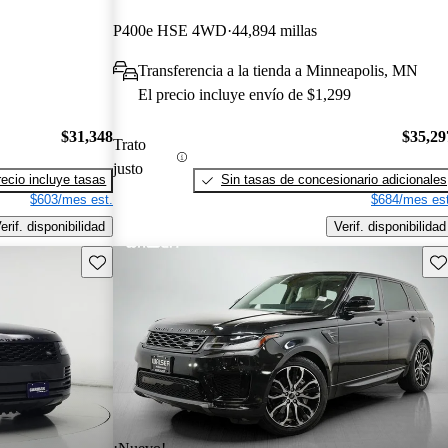
P400e HSE 4WD
44,894 millas
Transferencia a la tienda a Minneapolis, MN
El precio incluye envío de $1,299
$31,348
$35,29
Trato
justo
recio incluye tasas
Sin tasas de concesionario adicionales
$603/mes est.
$684/mes est
erif. disponibilidad
Verif. disponibilidad
Guarda este Aviso
Gu