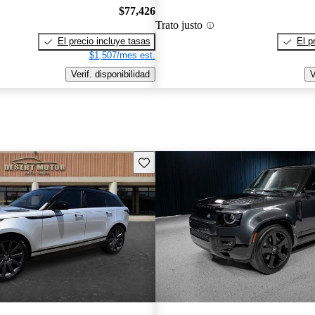
$77,426
Trato justo
El precio incluye tasas
El p
$1,507/mes est.
Verif. disponibilidad
V
Guarda este Aviso