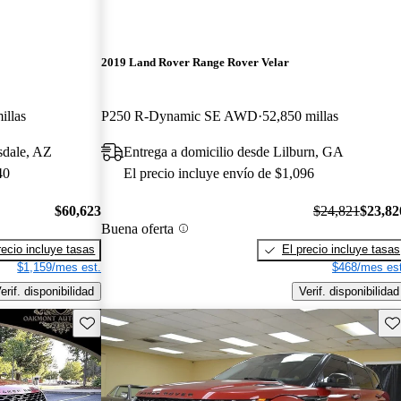
2019 Land Rover Range Rover Velar
illas
P250 R-Dynamic SE AWD
52,850 millas
sdale, AZ
Entrega a domicilio desde Lilburn, GA
40
El precio incluye envío de $1,096
$60,623
$24,821
$23,82
Buena oferta
recio incluye tasas
El precio incluye tasas
$1,159/mes est.
$468/mes est
erif. disponibilidad
Verif. disponibilidad
Guarda este Aviso
Gu