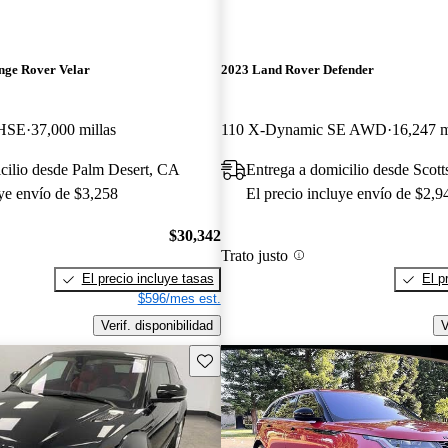
nge Rover Velar
2023 Land Rover Defender
 HSE
37,000 millas
110 X-Dynamic SE AWD
16,247 m
cilio desde Palm Desert, CA
Entrega a domicilio desde Scott
uye envío de $3,258
El precio incluye envío de $2,9
$30,342
Trato justo
El precio incluye tasas
El p
$596/mes est.
Verif. disponibilidad
V
Guarda este Aviso