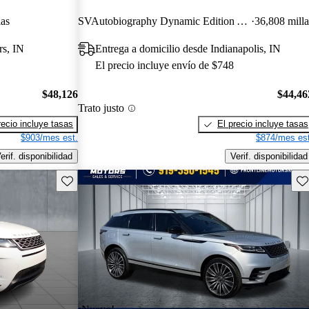
las
SVAutobiography Dynamic Edition AWD
36,808 milla
rs, IN
Entrega a domicilio desde Indianapolis, IN
El precio incluye envío de $748
$48,126
$44,46
Trato justo
recio incluye tasas
El precio incluye tasas
$903/mes est.
$874/mes est
erif. disponibilidad
Verif. disponibilidad
Guarda este Aviso
Gu