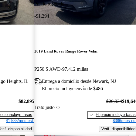
Precio reducido
-$1,294
2019 Land Rover Range Rover Velar
P250 S AWD
97,412 millas
ago Heights, IL
Entrega a domicilio desde Newark, NJ
El precio incluye envío de $486
$82,895
$20,934
$19,64
Trato justo
recio incluye tasas
El precio incluye tasas
$1,585/mes est.
$386/mes est
erif. disponibilidad
Verif. disponibilidad