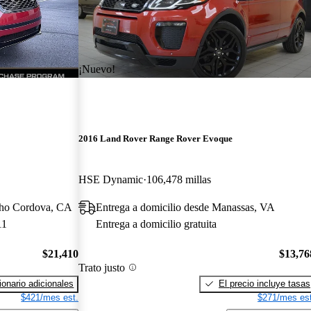
¡Nuevo!
2016 Land Rover Range Rover Evoque
HSE Dynamic
106,478 millas
cho Cordova, CA
Entrega a domicilio desde Manassas, VA
11
Entrega a domicilio gratuita
$21,410
$13,76
Trato justo
onario adicionales
El precio incluye tasas
$421/mes est.
$271/mes est