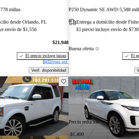
,778 millas
P250 Dynamic SE AWD
5,588 mil
cilio desde Orlando, FL
Entrega a domicilio desde Fishe
uye envío de $1,556
El precio incluye envío de $730
$21,948
Buena oferta
El precio incluye tasas
El p
$432/mes est.
Verif. disponibilidad
V
Guarda este Aviso
Precio reducido
-$1,400