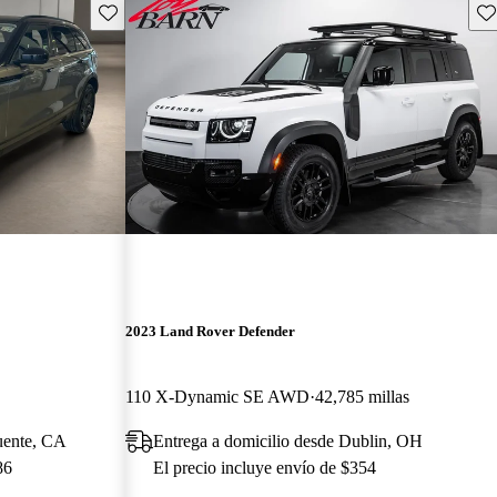
Guarda este Aviso
Gu
2023 Land Rover Defender
110 X-Dynamic SE AWD
42,785 millas
uente, CA
Entrega a domicilio desde Dublin, OH
86
El precio incluye envío de $354