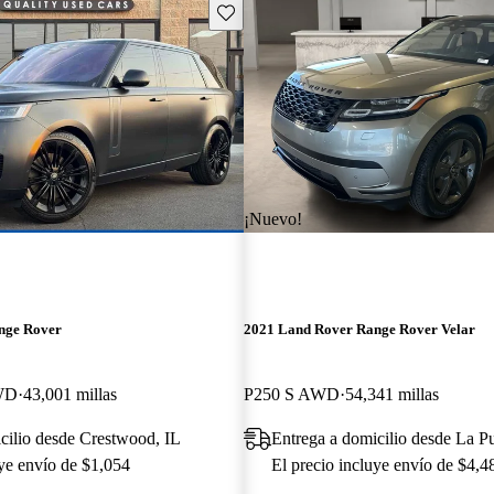
Guarda este Aviso
¡Nuevo!
nge Rover
2021 Land Rover Range Rover Velar
WD
43,001 millas
P250 S AWD
54,341 millas
cilio desde Crestwood, IL
Entrega a domicilio desde La P
uye envío de $1,054
El precio incluye envío de $4,4