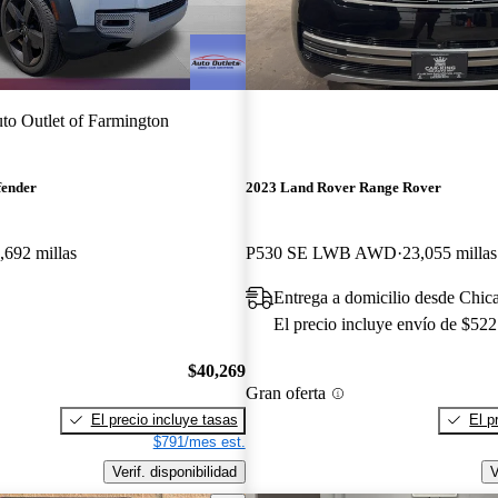
to Outlet of Farmington
fender
2023 Land Rover Range Rover
,692 millas
P530 SE LWB AWD
23,055 millas
Entrega a domicilio desde Chic
El precio incluye envío de $522
$40,269
Gran oferta
El precio incluye tasas
El p
$791/mes est.
Verif. disponibilidad
V