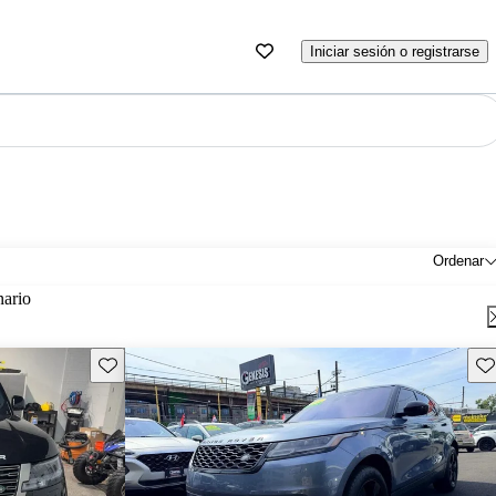
Iniciar sesión o registrarse
Ordenar
nario
Guarda este Aviso
Gu