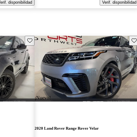
erif. disponibilidad
Verif. disponibilidad
Guarda este Aviso
Gu
¡Nuevo!
2020 Land Rover Range Rover Velar