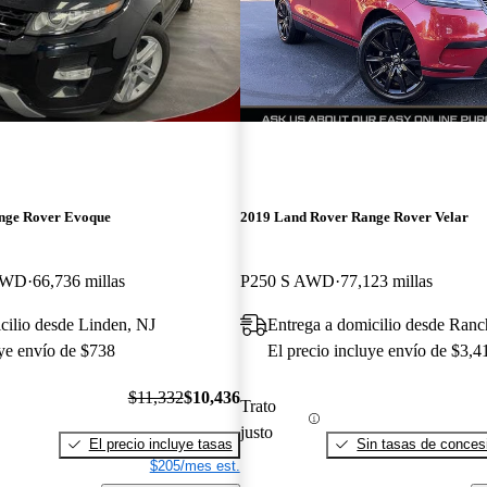
nge Rover Evoque
2019 Land Rover Range Rover Velar
AWD
66,736 millas
P250 S AWD
77,123 millas
cilio desde Linden, NJ
Entrega a domicilio desde Ran
uye envío de $738
El precio incluye envío de $3,4
$11,332
$10,436
Trato
justo
El precio incluye tasas
Sin tasas de concesi
$205/mes est.