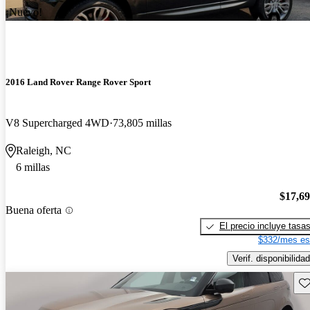
¡Nuevo!
2016 Land Rover Range Rover Sport
V8 Supercharged 4WD
73,805 millas
Raleigh, NC
6 millas
$17,6
Buena oferta
El precio incluye tasa
$332/mes es
Verif. disponibilidad
Gu