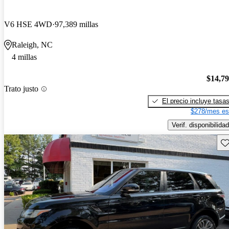
V6 HSE 4WD
97,389 millas
Raleigh, NC
4 millas
$14,7
Trato justo
El precio incluye tasa
$278/mes es
Verif. disponibilidad
Gu