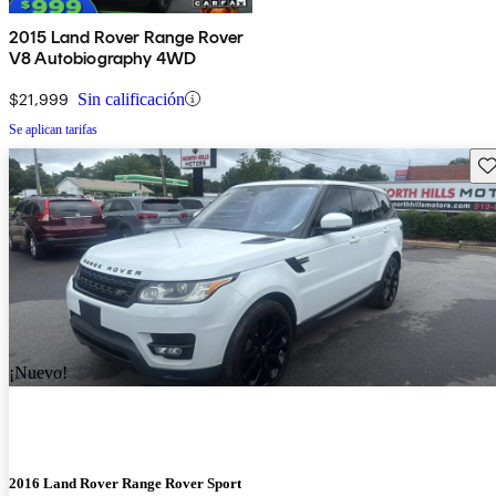
2015 Land Rover Range Rover
V8 Autobiography 4WD
$21,999
Sin calificación
Se aplican tarifas
Gu
¡Nuevo!
2016 Land Rover Range Rover Sport