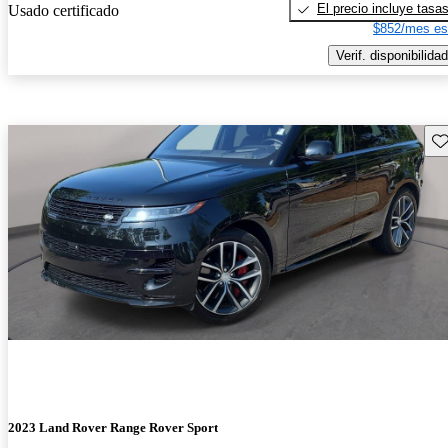
El precio incluye tasa
Usado certificado
$852/mes es
Verif. disponibilidad
Gu
2023 Land Rover Range Rover Sport