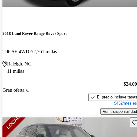
2018 Land Rover Range Rover Sport
Td6 SE 4WD
52,761 millas
Raleigh, NC
11 millas
$24,0
Gran oferta
El precio incluye tasa
$452/mes es
Verif. disponibilidad
Gu