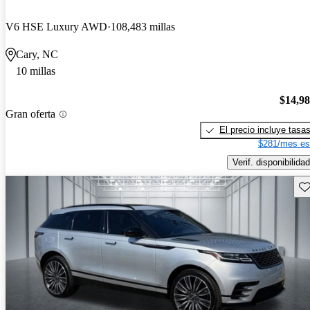
V6 HSE Luxury AWD
108,483 millas
Cary, NC
10 millas
$14,9
Gran oferta
El precio incluye tasa
$281/mes es
Verif. disponibilidad
Gu