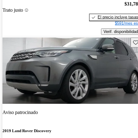
$31,7
Trato justo
El precio incluye tasa
$591/mes es
Verif. disponibilidad
Gu
Aviso patrocinado
2019 Land Rover Discovery