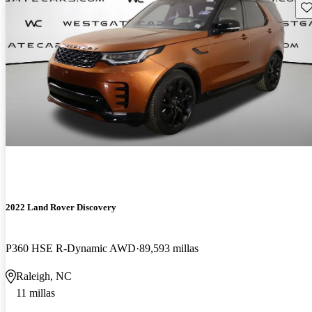
Gu
2022 Land Rover Discovery
P360 HSE R-Dynamic AWD
89,593 millas
Raleigh, NC
11 millas