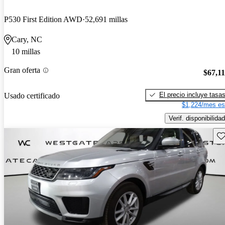
P530 First Edition AWD
52,691 millas
Cary, NC
10 millas
Gran oferta
$67,1
El precio incluye tasa
Usado certificado
$1,224/mes es
Verif. disponibilidad
Gu