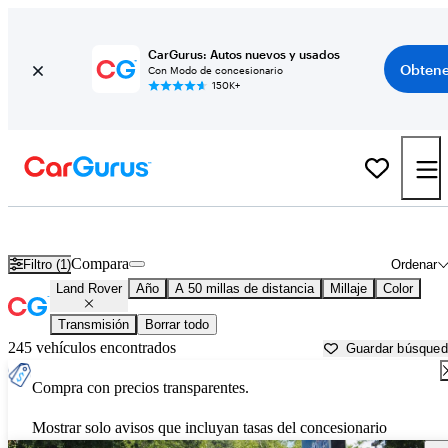
CarGurus: Autos nuevos y usados
Obtene
Con Modo de concesionario
150K+
Autos Land Rover usados en venta cerca de
Raleigh, NC
Compara
Filtro (1)
Ordenar
Land Rover
Año
A 50 millas de distancia
Millaje
Color
Transmisión
Borrar todo
245 vehículos encontrados
Guardar búsque
Compra con precios transparentes.
Mostrar solo avisos que incluyan tasas del concesionario