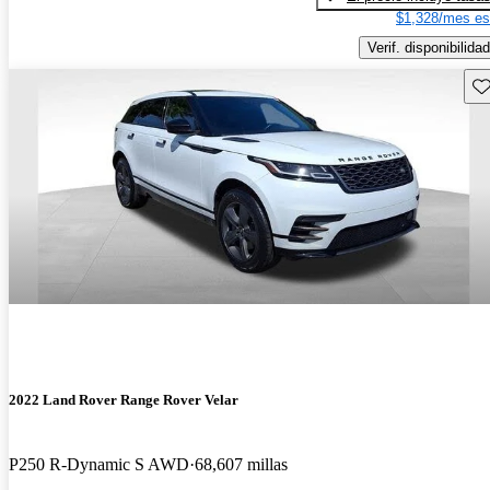
$1,328/mes es
Verif. disponibilidad
Gu
2022 Land Rover Range Rover Velar
P250 R-Dynamic S AWD
68,607 millas