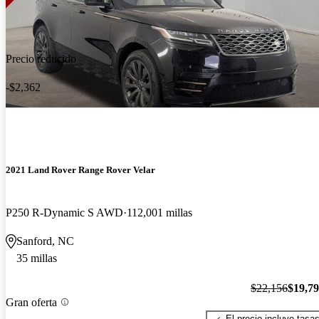
Precio reducido
-$2,362
2021 Land Rover Range Rover Velar
P250 R-Dynamic S AWD
112,001 millas
Sanford, NC
35 millas
$22,156
$19,7
Gran oferta
El precio incluye tasa