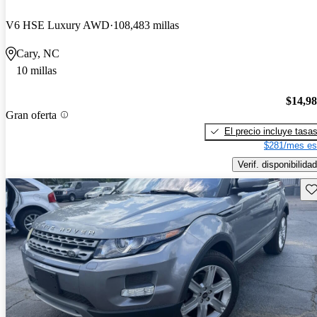
V6 HSE Luxury AWD
108,483 millas
Cary, NC
10 millas
$14,9
Gran oferta
El precio incluye tasa
$281/mes es
Verif. disponibilidad
Gu