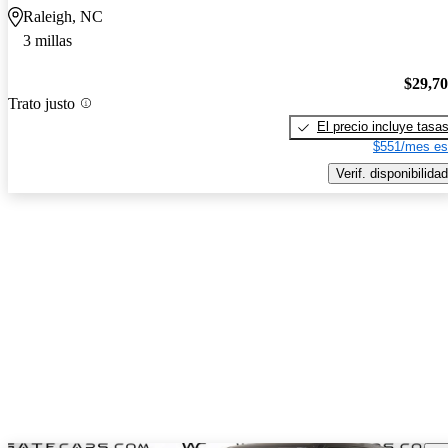
Raleigh, NC
3 millas
$29,7
Trato justo
El precio incluye tasa
$551/mes es
Verif. disponibilidad