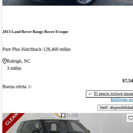
2013 Land Rover Range Rover Evoque
Pure Plus Hatchback
128,460 millas
Raleigh, NC
3 millas
$7,5
Buena oferta
El precio incluye tasa
$142/mes es
Verif. disponibilidad
Gu