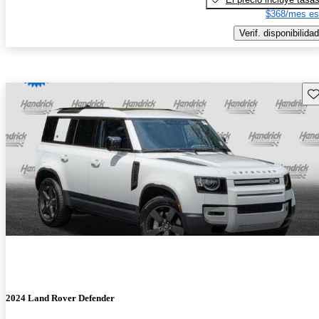
$368/mes es
Verif. disponibilidad
Gu
2024 Land Rover Defender