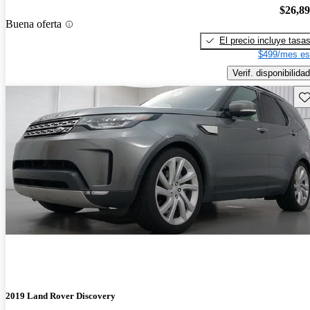
$26,8
Buena oferta
El precio incluye tasa
$499/mes es
Verif. disponibilidad
Gu
2019 Land Rover Discovery