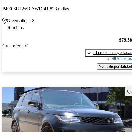
P400 SE LWB AWD
41,823 millas
Greenville, TX
50 millas
$79,5
Gran oferta
El precio incluye tasa
$1,497/mes es
Verif. disponibilidad
Gu