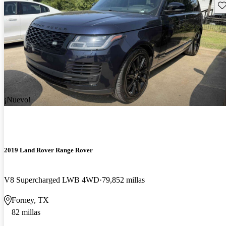
Gu
¡Nuevo!
2019 Land Rover Range Rover
V8 Supercharged LWB 4WD
79,852 millas
Forney, TX
82 millas