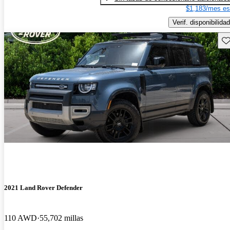
$1,183/mes es
Verif. disponibilidad
Gu
2021 Land Rover Defender
110 AWD
55,702 millas