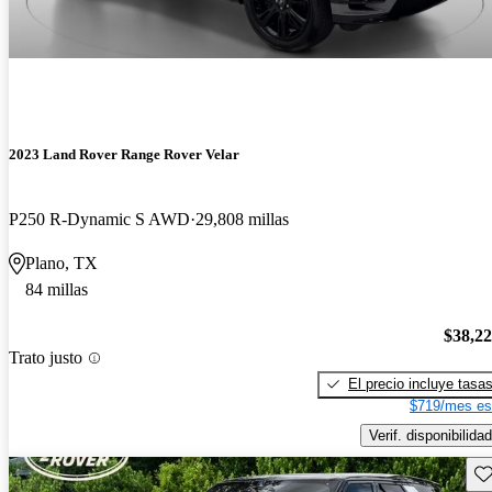
2023 Land Rover Range Rover Velar
P250 R-Dynamic S AWD
29,808 millas
Plano, TX
84 millas
$38,2
Trato justo
El precio incluye tasa
$719/mes es
Verif. disponibilidad
Gu