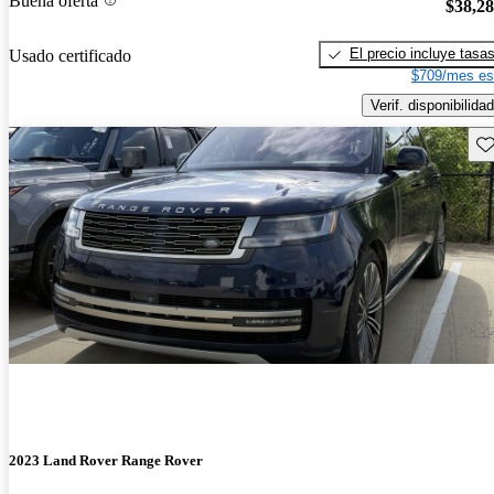
Buena oferta
$38,2
El precio incluye tasa
Usado certificado
$709/mes es
Verif. disponibilidad
Gu
2023 Land Rover Range Rover