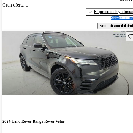
Gran oferta
El precio incluye tasa
$668/mes es
Verif. disponibilidad
Gu
2024 Land Rover Range Rover Velar