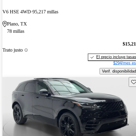
V6 HSE 4WD
95,217 millas
Plano, TX
78 millas
$15,2
Trato justo
El precio incluye tasa
$294/mes es
Verif. disponibilidad
Gu