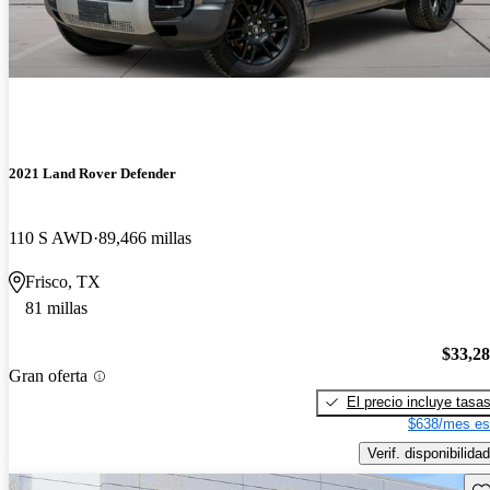
2021 Land Rover Defender
110 S AWD
89,466 millas
Frisco, TX
81 millas
$33,2
Gran oferta
El precio incluye tasa
$638/mes es
Verif. disponibilidad
Gu