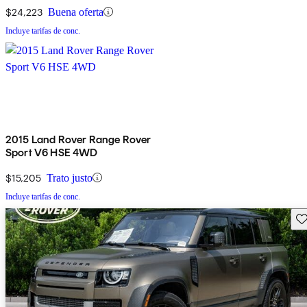
$24,223
Buena oferta
Incluye tarifas de conc.
2015 Land Rover Range Rover
Sport V6 HSE 4WD
$15,205
Trato justo
Incluye tarifas de conc.
Gu