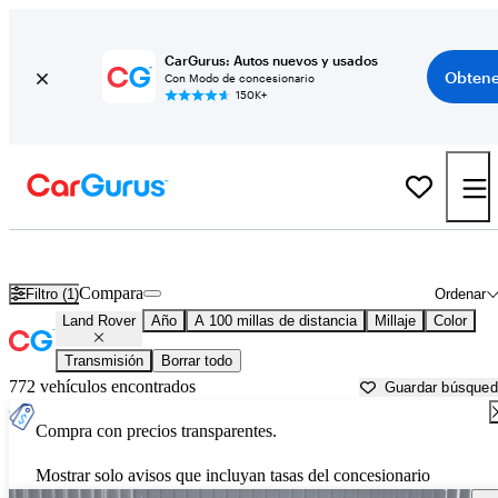
CarGurus: Autos nuevos y usados
Obtene
Con Modo de concesionario
150K+
Autos Land Rover usados en venta cerca de
Paris, TX
Compara
Filtro (1)
Ordenar
Land Rover
Año
A 100 millas de distancia
Millaje
Color
Transmisión
Borrar todo
772 vehículos encontrados
Guardar búsque
Compra con precios transparentes.
Mostrar solo avisos que incluyan tasas del concesionario