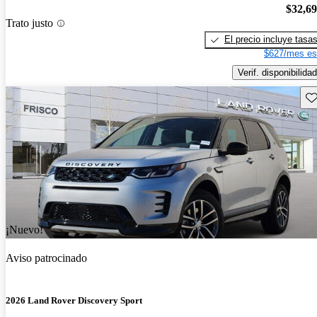
$32,6
Trato justo
El precio incluye tasa
$627/mes es
Verif. disponibilidad
Gu
¡Nuevo!
Aviso patrocinado
2026 Land Rover Discovery Sport