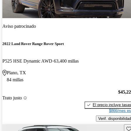
Aviso patrocinado
2022 Land Rover Range Rover Sport
P525 HSE Dynamic AWD
63,400 millas
Plano, TX
84 millas
$45,2
Trato justo
El precio incluye tasa
$866/mes es
Verif. disponibilidad
Gu