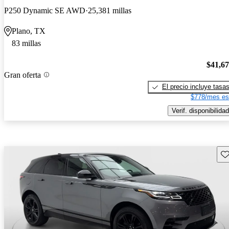
P250 Dynamic SE AWD
25,381 millas
Plano, TX
83 millas
$41,6
Gran oferta
El precio incluye tasa
$778/mes es
Verif. disponibilidad
Gu