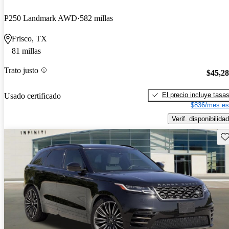
P250 Landmark AWD
582 millas
Frisco, TX
81 millas
Trato justo
$45,2
El precio incluye tasa
Usado certificado
$836/mes es
Verif. disponibilidad
Gu