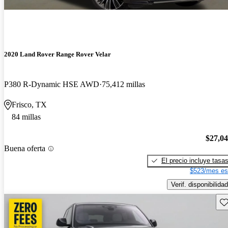
2020 Land Rover Range Rover Velar
P380 R-Dynamic HSE AWD
75,412 millas
Frisco, TX
84 millas
$27,0
Buena oferta
El precio incluye tasa
$523/mes es
Verif. disponibilidad
Gu