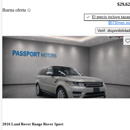
$29,6
Buena oferta
El precio incluye tasa
$573/mes es
Verif. disponibilidad
Gu
2016 Land Rover Range Rover Sport