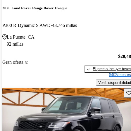
2020 Land Rover Range Rover Evoque
P300 R-Dynamic S AWD
48,746 millas
La Puente, CA
92 millas
$20,4
Gran oferta
El precio incluye tasa
$402/mes es
Verif. disponibilidad
Gu