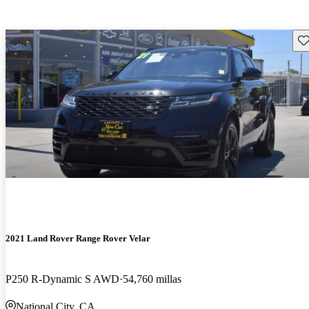
Gu
2021 Land Rover Range Rover Velar
P250 R-Dynamic S AWD
54,760 millas
National City, CA