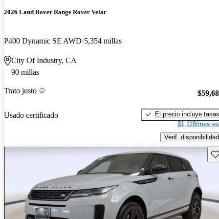
2026 Land Rover Range Rover Velar
P400 Dynamic SE AWD
5,354 millas
City Of Industry, CA
90 millas
Trato justo
$59,6
El precio incluye tasa
Usado certificado
$1,118/mes es
Verif. disponibilidad
Gu