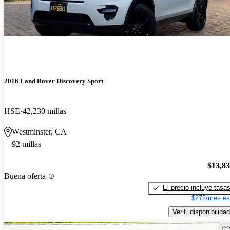
2016 Land Rover Discovery Sport
HSE
42,230 millas
Westminster, CA
92 millas
$13,8
Buena oferta
El precio incluye tasa
$272/mes es
Verif. disponibilidad
Gu