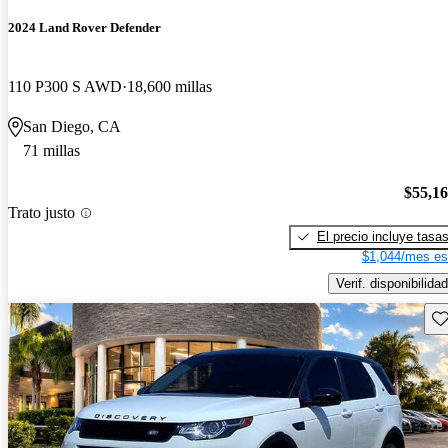
2024 Land Rover Defender
110 P300 S AWD
18,600 millas
San Diego, CA
71 millas
$55,1
Trato justo
El precio incluye tasa
$1,044/mes es
Verif. disponibilidad
Gu