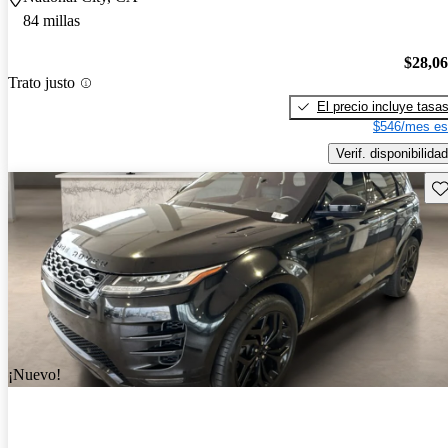
84 millas
$28,0
Trato justo
El precio incluye tasa
$546/mes es
Verif. disponibilidad
Gu
¡Nuevo!