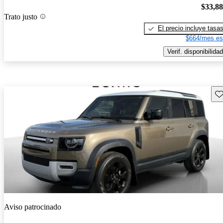
$33,8
Trato justo
El precio incluye tasa
$664/mes es
Verif. disponibilidad
Gu
Aviso patrocinado