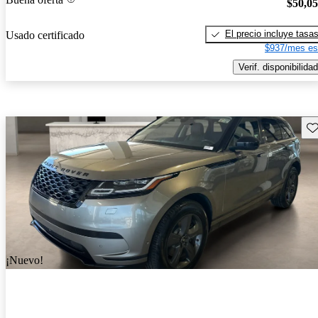
$50,0
El precio incluye tasa
Usado certificado
$937/mes es
Verif. disponibilidad
Gu
¡Nuevo!