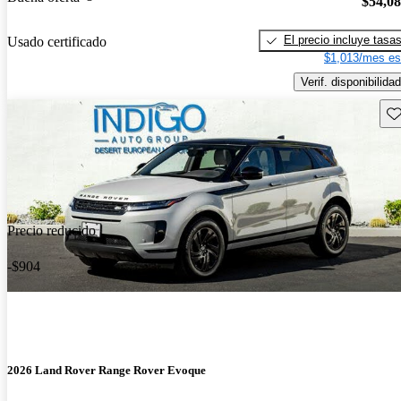
$54,0
El precio incluye tasa
Usado certificado
$1,013/mes es
Verif. disponibilidad
Gu
Precio reducido
-$904
2026 Land Rover Range Rover Evoque