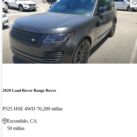
Gu
2020 Land Rover Range Rover
P525 HSE 4WD
70,289 millas
Escondido, CA
59 millas