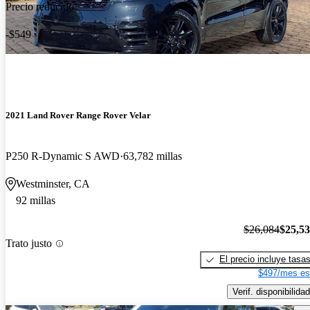
Precio reducido
-$549
2021 Land Rover Range Rover Velar
P250 R-Dynamic S AWD
63,782 millas
Westminster, CA
92 millas
$26,084
$25,5
Trato justo
El precio incluye tasa
$497/mes es
Verif. disponibilidad