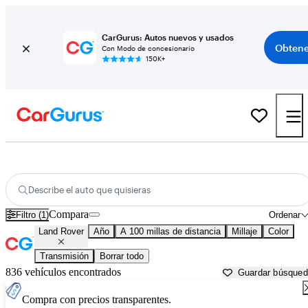
CarGurus: Autos nuevos y usados
Obtene
Con Modo de concesionario
150K+
Autos Land Rover usados en venta cerca de
Palm Desert, CA
Describe el auto que quisieras
Compara
Filtro (1)
Ordenar
Land Rover
Año
A 100 millas de distancia
Millaje
Color
Transmisión
Borrar todo
836 vehículos encontrados
Guardar búsque
Compra con precios transparentes.