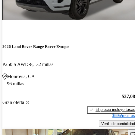
2026 Land Rover Range Rover Evoque
P250 S AWD
8,132 millas
Monrovia, CA
96 millas
$37,0
Gran oferta
El precio incluye tasa
$695/mes es
Verif. disponibilidad
Gu