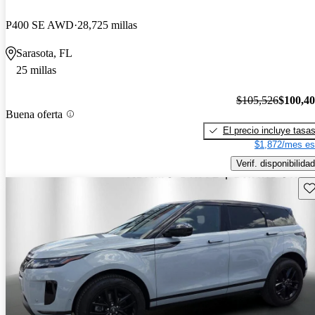
P400 SE AWD
28,725 millas
Sarasota, FL
25 millas
$105,526
$100,4
Buena oferta
El precio incluye tasa
$1,872/mes es
Verif. disponibilidad
Gu