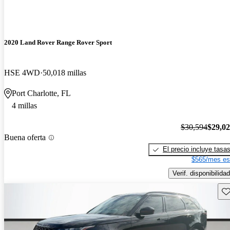
2020 Land Rover Range Rover Sport
HSE 4WD
50,018 millas
Port Charlotte, FL
4 millas
$30,594
$29,0
Buena oferta
El precio incluye tasa
$565/mes es
Verif. disponibilidad
Gu