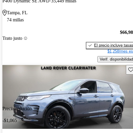
P400 Dynamic SE AWD
35,449 millas
Tampa, FL
74 millas
$66,9
Trato justo
El precio incluye tasa
$1,258/mes es
Verif. disponibilidad
Gu
Precio reducido
-$1,065