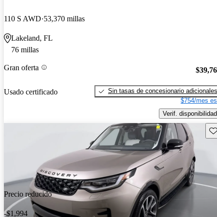
110 S AWD
53,370 millas
Lakeland, FL
76 millas
Gran oferta
$39,7
Sin tasas de concesionario adicionale
Usado certificado
$754/mes es
Verif. disponibilidad
Gu
Precio reducido
-$1,994