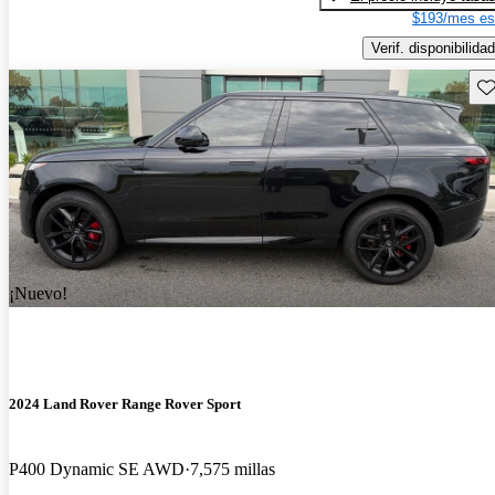
$193/mes es
Verif. disponibilidad
Gu
¡Nuevo!
2024 Land Rover Range Rover Sport
P400 Dynamic SE AWD
7,575 millas