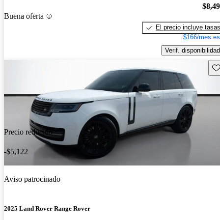
$8,4
Buena oferta
El precio incluye tasa
$166/mes es
Verif. disponibilidad
Gu
Precio reducido
-$5,122
Aviso patrocinado
2025 Land Rover Range Rover