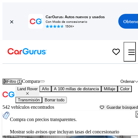
CarGurus: Autos nuevos y usados
Obtene
Con Modo de concesionario
150K+
Autos Land Rover usados en venta cerca de North Port, FL
Compara
Filtro (1)
Ordenar
Land Rover
Año
A 100 millas de distancia
Millaje
Color
Transmisión
Borrar todo
542 vehículos encontrados
Guardar búsque
Compra con precios transparentes.
Mostrar solo avisos que incluyan tasas del concesionario