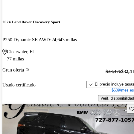
2024 Land Rover Discovery Sport
P250 Dynamic SE AWD
24,643 millas
Clearwater, FL
77 millas
Gran oferta
$33,476
$32,4
El precio incluye tasa
Usado certificado
$609/mes es
Verif. disponibilidad
Gu