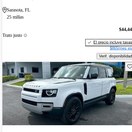
Sarasota, FL
25 millas
$44,4
Trato justo
El precio incluye tasa
$865/mes es
Verif. disponibilidad
Gu