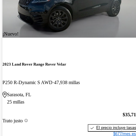
¡Nuevo!
2023 Land Rover Range Rover Velar
P250 R-Dynamic S AWD
47,938 millas
Sarasota, FL
25 millas
$35,7
Trato justo
El precio incluye tasa
$677/mes es