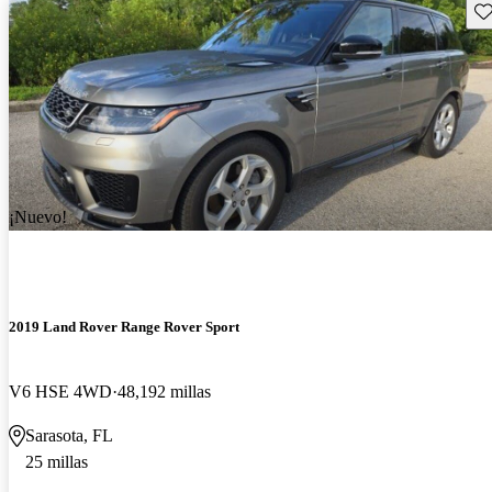
Gu
¡Nuevo!
2019 Land Rover Range Rover Sport
V6 HSE 4WD
48,192 millas
Sarasota, FL
25 millas