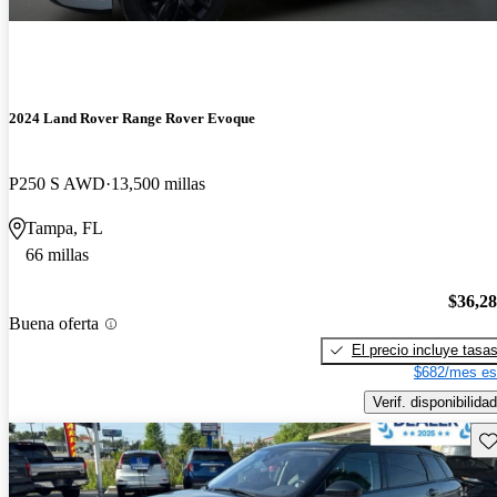
2024 Land Rover Range Rover Evoque
P250 S AWD
13,500 millas
Tampa, FL
66 millas
$36,2
Buena oferta
El precio incluye tasa
$682/mes es
Verif. disponibilidad
Gu