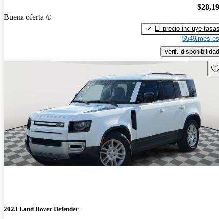
$28,1
Buena oferta
El precio incluye tasa
$549/mes es
Verif. disponibilidad
Gu
2023 Land Rover Defender