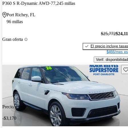
P360 S R-Dynamic AWD
77,245 millas
Port Richey, FL
96 millas
$25,772
$24,1
Gran oferta
El precio incluye tasa
$466/mes es
Verif. disponibilidad
Gu
Precio reducido
-$3,170