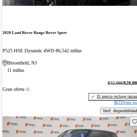
2020 Land Rover Range Rover Sport
P525 HSE Dynamic 4WD
86,542 millas
Bloomfield, NJ
11 millas
$32,880
$28,8
Gran oferta
El precio incluye tasa
$572/mes es
Verif. disponibilidad
Gu