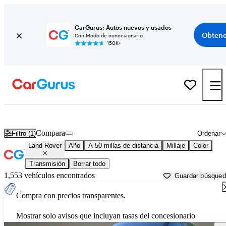
CarGurus: Autos nuevos y usados
Obtene
Con Modo de concesionario
150K+
Autos Land Rover usados en venta cerca de
New York, NY
Compara
Filtro (1)
Ordenar
Land Rover
Año
A 50 millas de distancia
Millaje
Color
Transmisión
Borrar todo
1,553 vehículos encontrados
Guardar búsque
Compra con precios transparentes.
Mostrar solo avisos que incluyan tasas del concesionario