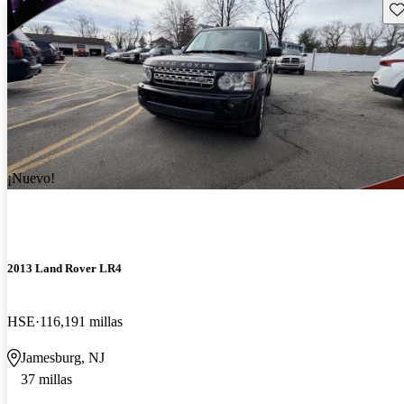
Gu
¡Nuevo!
2013 Land Rover LR4
HSE
116,191 millas
Jamesburg, NJ
37 millas