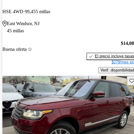
HSE 4WD
99,455 millas
East Windsor, NJ
45 millas
$14,0
Buena oferta
El precio incluye tasa
$279/mes es
Verif. disponibilidad
Gu