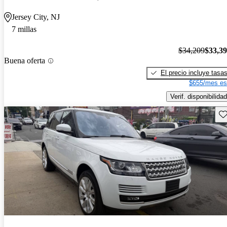
Jersey City, NJ
7 millas
$34,209
$33,3
Buena oferta
El precio incluye tasa
$655/mes es
Verif. disponibilidad
Gu