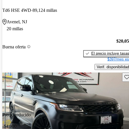
Td6 HSE 4WD
89,124 millas
Avenel, NJ
20 millas
$20,0
Buena oferta
El precio incluye tasa
$397/mes es
Verif. disponibilidad
Gu
Precio reducido
-$4,000