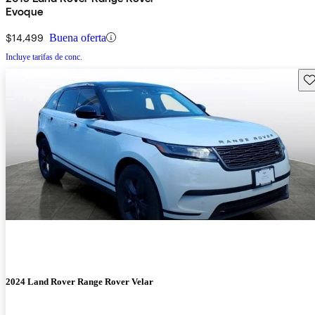
Evoque
$14,499
Buena oferta
Incluye tarifas de conc.
Gu
2024 Land Rover Range Rover Velar