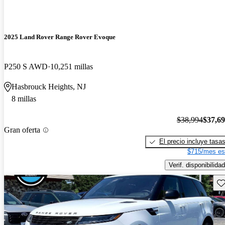
2025 Land Rover Range Rover Evoque
P250 S AWD
10,251 millas
Hasbrouck Heights, NJ
8 millas
$38,994
$37,6
Gran oferta
El precio incluye tasa
$715/mes es
Verif. disponibilidad
Gu