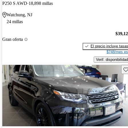
P250 S AWD
18,898 millas
Watchung, NJ
24 millas
$39,1
Gran oferta
El precio incluye tasa
$748/mes es
Verif. disponibilidad
Gu