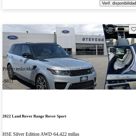
Verif. disponibilidad
Gu
Precio reducido
-$811
2022 Land Rover Range Rover Sport
HSE Silver Edition AWD
64,422 millas