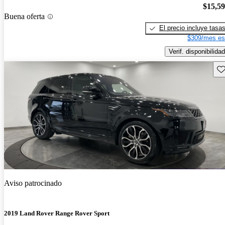
$15,5
Buena oferta
El precio incluye tasa
$309/mes es
Verif. disponibilidad
Gu
Aviso patrocinado
2019 Land Rover Range Rover Sport