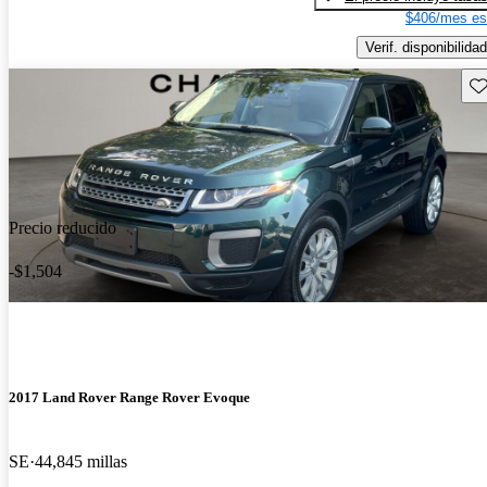
$406/mes es
Verif. disponibilidad
Gu
Precio reducido
-$1,504
2017 Land Rover Range Rover Evoque
SE
44,845 millas