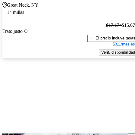
Great Neck, NY
14 millas
$17,174
$15,6
Trato justo
El precio incluye tasa
$311/mes es
Verif. disponibilidad