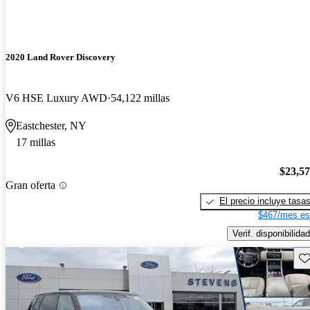
2020 Land Rover Discovery
V6 HSE Luxury AWD
54,122 millas
Eastchester, NY
17 millas
$23,5
Gran oferta
El precio incluye tasa
$467/mes es
Verif. disponibilidad
Gu