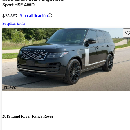
Sport HSE 4WD
$25,397
Sin calificación
Se aplican tarifas
Gu
¡Nuevo!
2019 Land Rover Range Rover