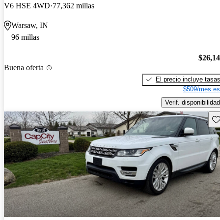
V6 HSE 4WD
77,362 millas
Warsaw, IN
96 millas
$26,1
Buena oferta
El precio incluye tasa
$509/mes es
Verif. disponibilidad
Gu