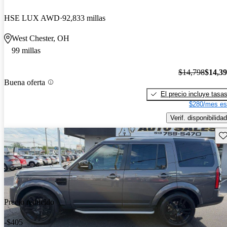
HSE LUX AWD
92,833 millas
West Chester, OH
99 millas
$14,798
$14,3
Buena oferta
El precio incluye tasa
$280/mes es
Verif. disponibilidad
Gu
Precio reducido
-$405