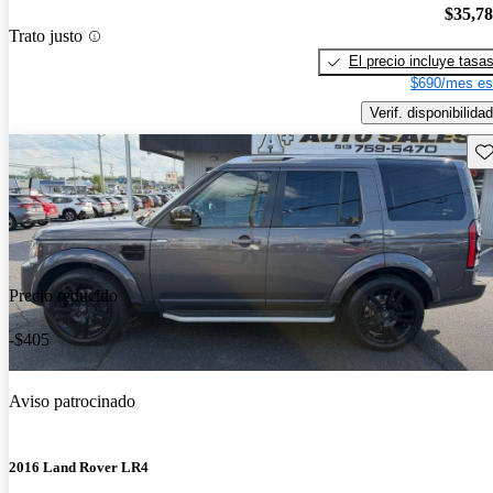
$35,7
Trato justo
El precio incluye tasa
$690/mes es
Verif. disponibilidad
Gu
Precio reducido
-$405
Aviso patrocinado
2016 Land Rover LR4