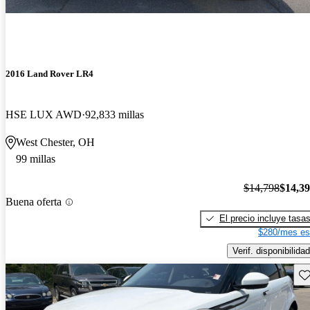
2016 Land Rover LR4
HSE LUX AWD
92,833 millas
West Chester, OH
99 millas
$14,798
$14,3
Buena oferta
El precio incluye tasa
$280/mes es
Verif. disponibilidad
Gu