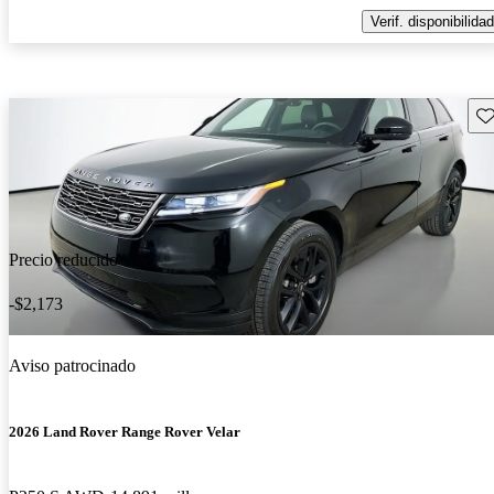
Verif. disponibilidad
Gu
Precio reducido
-$2,173
Aviso patrocinado
2026 Land Rover Range Rover Velar