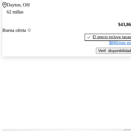
Dayton, OH
62 millas
$43,8
Buena oferta
El precio incluye tasa
$845/mes es
Verif. disponibilidad