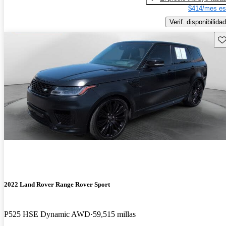
$414/mes es
Verif. disponibilidad
Gu
2022 Land Rover Range Rover Sport
P525 HSE Dynamic AWD
59,515 millas