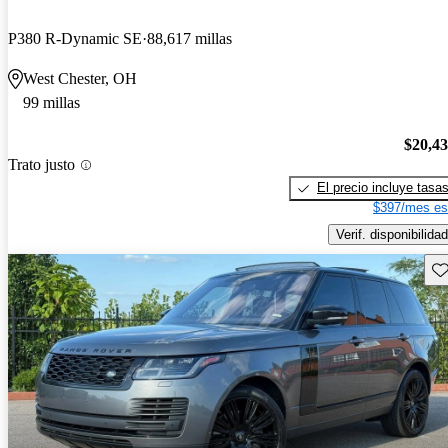
P380 R-Dynamic SE
88,617 millas
West Chester, OH
99 millas
$20,4
Trato justo
El precio incluye tasa
$397/mes es
Verif. disponibilidad
Gu