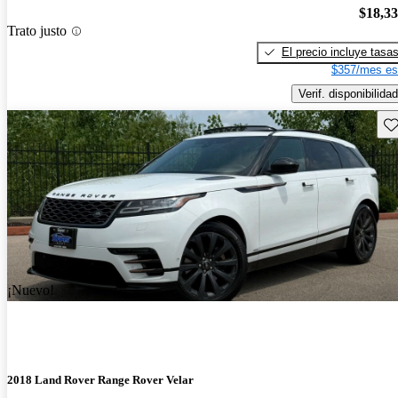
$18,3
Trato justo
El precio incluye tasa
$357/mes es
Verif. disponibilidad
Gu
¡Nuevo!
2018 Land Rover Range Rover Velar