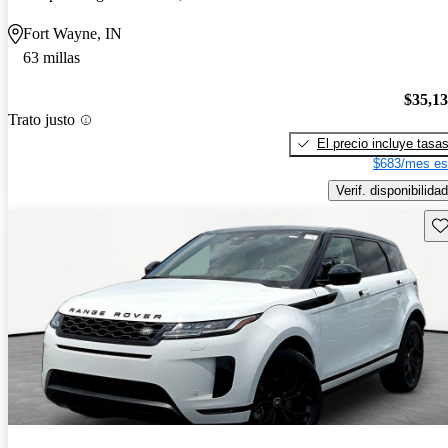
Fort Wayne, IN
63 millas
$35,1
Trato justo
El precio incluye tasa
$683/mes es
Verif. disponibilidad
Gu