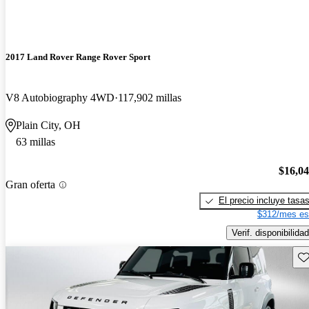
2017 Land Rover Range Rover Sport
V8 Autobiography 4WD
117,902 millas
Plain City, OH
63 millas
$16,0
Gran oferta
El precio incluye tasa
$312/mes es
Verif. disponibilidad
Gu