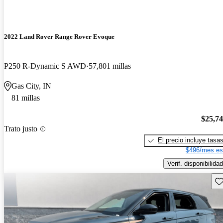
2022 Land Rover Range Rover Evoque
P250 R-Dynamic S AWD
57,801 millas
Gas City, IN
81 millas
$25,7
Trato justo
El precio incluye tasa
$496/mes es
Verif. disponibilidad
Gu