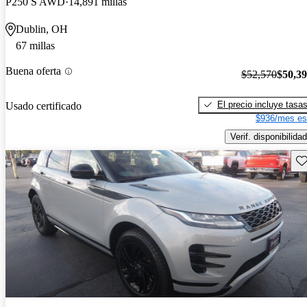
P250 S AWD
14,891 millas
Dublin, OH
67 millas
Buena oferta
$52,570
$50,3
El precio incluye tasa
Usado certificado
$936/mes es
Verif. disponibilidad
Gu