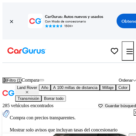
CarGurus: Autos nuevos y usados
Obtene
Con Modo de concesionario
150K+
Autos Land Rover usados en venta cerca de
Lima, OH
Compara
Filtro (1)
Ordenar
Land Rover
Año
A 100 millas de distancia
Millaje
Color
Transmisión
Borrar todo
285 vehículos encontrados
Guardar búsque
Compra con precios transparentes.
Mostrar solo avisos que incluyan tasas del concesionario