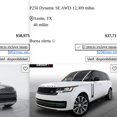
P250 Dynamic SE AWD
12,309 millas
Austin, TX
46 millas
$50,975
$37,71
Buena oferta
recio incluye tasas
El precio incluye tasas
$951/mes est.
$704/mes est
erif. disponibilidad
Verif. disponibilidad
Guarda este Aviso
Gu