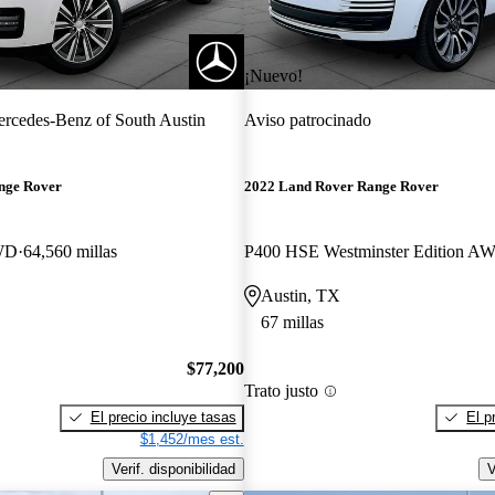
¡Nuevo!
rcedes-Benz of South Austin
Aviso patrocinado
nge Rover
2022 Land Rover Range Rover
WD
64,560 millas
P400 HSE Westminster Edition A
Austin, TX
67 millas
$77,200
Trato justo
El precio incluye tasas
El p
$1,452/mes est.
Verif. disponibilidad
V