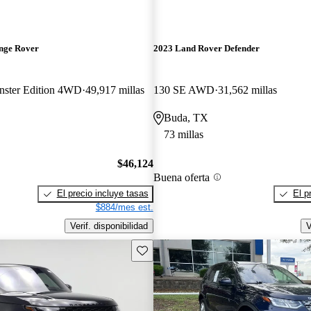
nge Rover
2023 Land Rover Defender
ster Edition 4WD
49,917 millas
130 SE AWD
31,562 millas
Buda, TX
73 millas
$46,124
Buena oferta
El precio incluye tasas
El p
$884/mes est.
Verif. disponibilidad
V
Guarda este Aviso