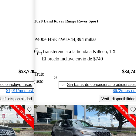
2020 Land Rover Range Rover Sport
P400e HSE 4WD
44,894 millas
Transferencia a la tienda a Killeen, TX
El precio incluye envío de $749
$53,720
$34,74
Trato
justo
recio incluye tasas
Sin tasas de concesionario adicionales
$1,011/mes est.
$672/mes est
erif. disponibilidad
Verif. disponibilidad
Guarda este Aviso
Gu