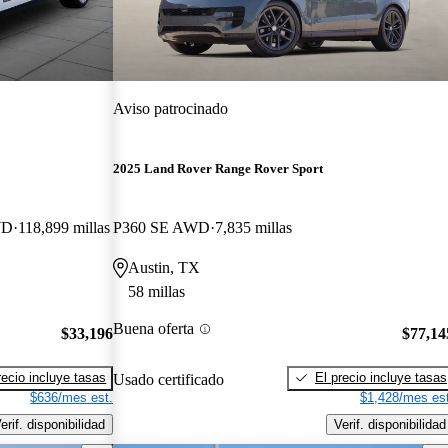
Aviso patrocinado
2025 Land Rover Range Rover Sport
WD
118,899 millas
P360 SE AWD
7,835 millas
Austin, TX
58 millas
Buena oferta
$33,196
$77,14
recio incluye tasas
El precio incluye tasas
Usado certificado
$636/mes est.
$1,428/mes est
erif. disponibilidad
Verif. disponibilidad