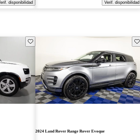
erif. disponibilidad
Verif. disponibilidad
Guarda este Aviso
Gu
2024 Land Rover Range Rover Evoque