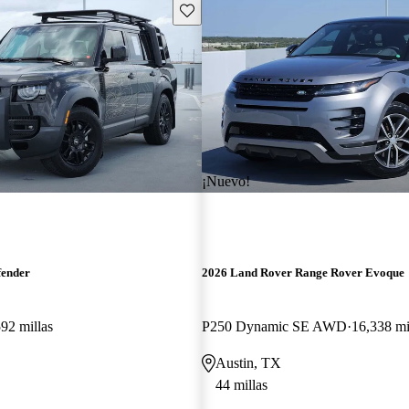
Guarda este Aviso
¡Nuevo!
fender
2026 Land Rover Range Rover Evoque
92 millas
P250 Dynamic SE AWD
16,338 mi
Austin, TX
44 millas