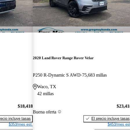
2020 Land Rover Range Rover Velar
P250 R-Dynamic S AWD
75,683 millas
Waco, TX
42 millas
$18,418
$23,41
Buena oferta
recio incluye tasas
El precio incluye tasas
$353/mes est.
$453/mes est