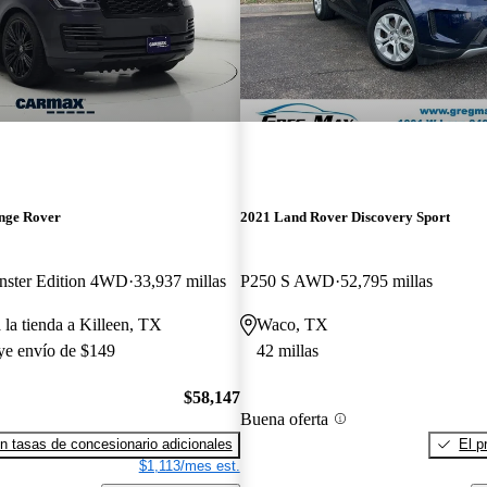
nge Rover
2021 Land Rover Discovery Sport
ster Edition 4WD
33,937 millas
P250 S AWD
52,795 millas
 la tienda a Killeen, TX
Waco, TX
uye envío de $149
42 millas
$58,147
Buena oferta
n tasas de concesionario adicionales
El p
$1,113/mes est.