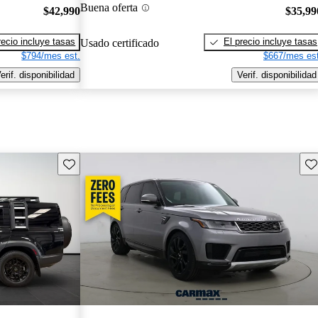
Buena oferta
$42,990
$35,99
recio incluye tasas
El precio incluye tasas
Usado certificado
$794/mes est.
$667/mes est
erif. disponibilidad
Verif. disponibilidad
Guarda este Aviso
Gu