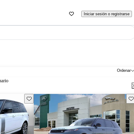
Iniciar sesión o registrarse
Ordenar
nario
Guarda este Aviso
Gu