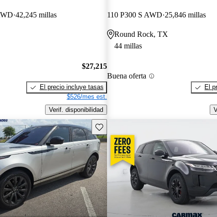
 AWD
42,245 millas
110 P300 S AWD
25,846 millas
Round Rock, TX
44 millas
$27,215
Buena oferta
El precio incluye tasas
El p
$526/mes est.
Verif. disponibilidad
V
Guarda este Aviso