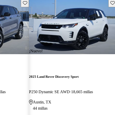
Guarda este Aviso
Gu
¡Nuevo!
2025 Land Rover Discovery Sport
llas
P250 Dynamic SE AWD
18,665 millas
Austin, TX
44 millas