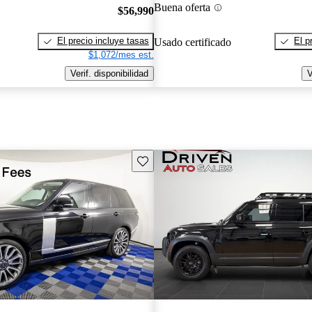
Buena oferta
$56,990
El precio incluye tasas
El p
Usado certificado
$1,072/mes est.
Verif. disponibilidad
V
Guarda este Aviso