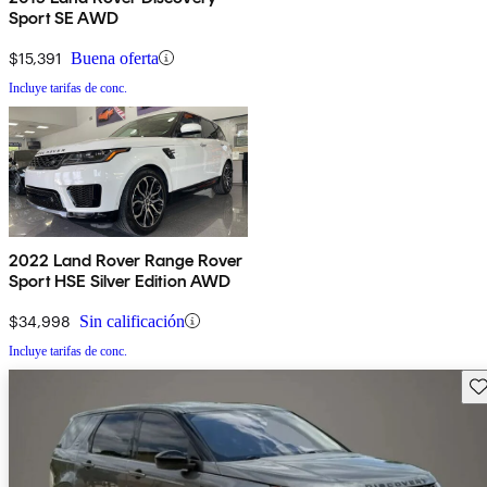
Sport SE AWD
$15,391
Buena oferta
Incluye tarifas de conc.
2022 Land Rover Range Rover
Sport HSE Silver Edition AWD
$34,998
Sin calificación
Incluye tarifas de conc.
Gu