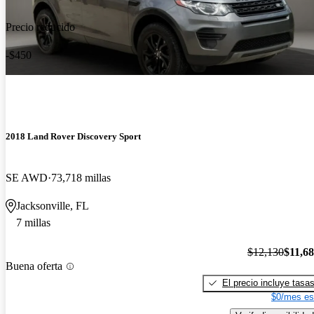
Precio reducido
-$450
2018 Land Rover Discovery Sport
SE AWD
73,718 millas
Jacksonville, FL
7 millas
$12,130
$11,6
Buena oferta
El precio incluye tasa
$0/mes es