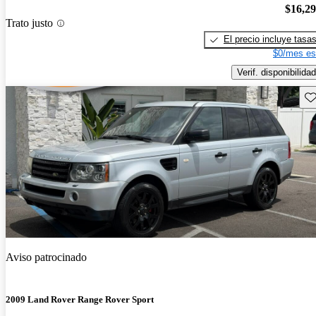
$16,2
Trato justo
El precio incluye tasa
$0/mes es
Verif. disponibilidad
Gu
Aviso patrocinado
2009 Land Rover Range Rover Sport