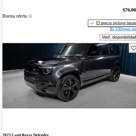
$76,0
Buena oferta
El precio incluye tasa
$1,230/mes es
Verif. disponibilidad
Gu
2023 Land Rover Defender