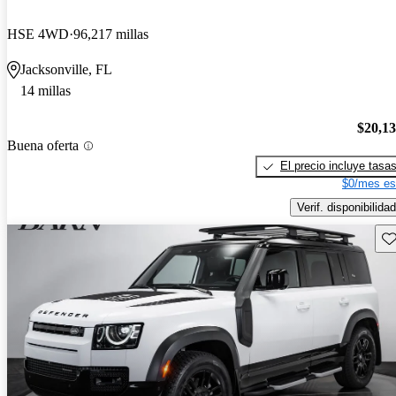
HSE 4WD
96,217 millas
Jacksonville, FL
14 millas
$20,1
Buena oferta
El precio incluye tasa
$0/mes es
Verif. disponibilidad
Gu