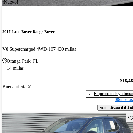
¡Nuevo!
2017 Land Rover Range Rover
V8 Supercharged 4WD
107,430 millas
Orange Park, FL
14 millas
$18,4
Buena oferta
El precio incluye tasa
$0/mes es
Verif. disponibilidad
Gu