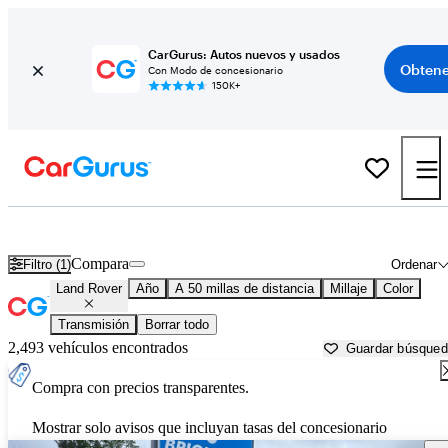
CarGurus: Autos nuevos y usados
Obtene
Con Modo de concesionario
150K+
Autos Land Rover usados en venta cerca de
Jacksonville, FL
Compara
Filtro (1)
Ordenar
Land Rover
Año
A 50 millas de distancia
Millaje
Color
Transmisión
Borrar todo
2,493 vehículos encontrados
Guardar búsque
Compra con precios transparentes.
Mostrar solo avisos que incluyan tasas del concesionario