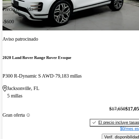
Precio reducido
-$600
Aviso patrocinado
2020 Land Rover Range Rover Evoque
P300 R-Dynamic S AWD
79,183 millas
Jacksonville, FL
5 millas
$17,650
$17,0
Gran oferta
El precio incluye tasa
$0/mes es
Verif. disponibilidad