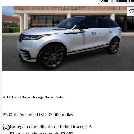
Verif. disponibilidad
Gu
2018 Land Rover Range Rover Velar
P380 R-Dynamic HSE
37,000 millas
Entrega a domicilio desde Palm Desert, CA
El precio incluye envío de $3,052