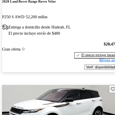
2020 Land Rover Range Rover Velar
P250 S AWD
52,200 millas
Entrega a domicilio desde Hialeah, FL
El precio incluye envío de $480
$20,4
Gran oferta
El precio incluye tasa
$0/mes es
Verif. disponibilidad
Gu