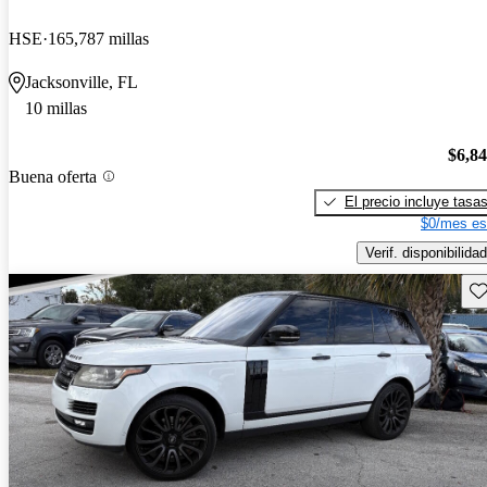
HSE
165,787 millas
Jacksonville, FL
10 millas
$6,8
Buena oferta
El precio incluye tasa
$0/mes es
Verif. disponibilidad
Gu