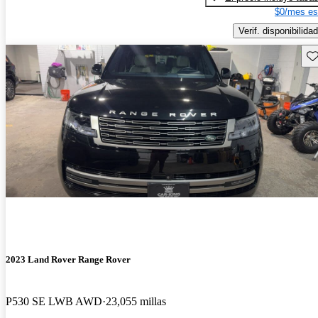
$0/mes es
Verif. disponibilidad
Gu
2023 Land Rover Range Rover
P530 SE LWB AWD
23,055 millas