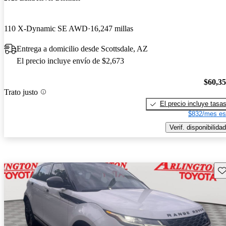
110 X-Dynamic SE AWD
16,247 millas
Entrega a domicilio desde Scottsdale, AZ
El precio incluye envío de $2,673
$60,3
Trato justo
El precio incluye tasa
$832/mes es
Verif. disponibilidad
Gu