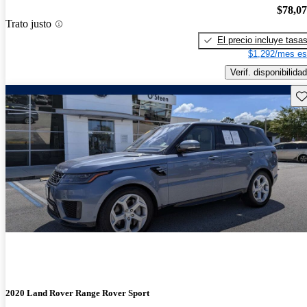
$78,0
Trato justo
El precio incluye tasa
$1,292/mes es
Verif. disponibilidad
Gu
2020 Land Rover Range Rover Sport