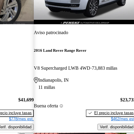
Aviso patrocinado
2016 Land Rover Range Rover
V8 Supercharged LWB 4WD
73,883 millas
Indianapolis, IN
11 millas
$41,699
$23,73
Buena oferta
recio incluye tasas
El precio incluye tasas
$778/mes est.
$462/mes est
erif. disponibilidad
Verif. disponibilidad