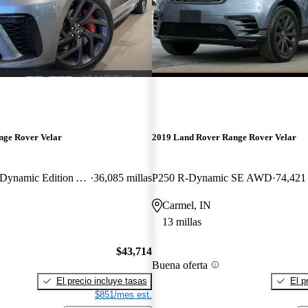
nge Rover Velar
2019 Land Rover Range Rover Velar
SVAutobiography Dynamic Edition AWD
36,085 millas
P250 R-Dynamic SE AWD
74,421 
Carmel, IN
13 millas
$43,714
Buena oferta
El precio incluye tasas
El p
$851/mes est.