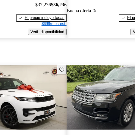
$37,236
$36,236
Buena oferta
El precio incluye tasas
El p
$699/mes est.
Verif. disponibilidad
V
Guarda este Aviso