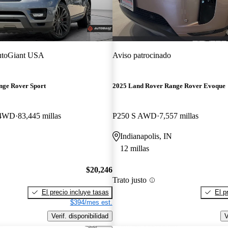
toGiant USA
Aviso patrocinado
nge Rover Sport
2025 Land Rover Range Rover Evoque
 4WD
83,445 millas
P250 S AWD
7,557 millas
Indianapolis, IN
12 millas
$20,246
Trato justo
El precio incluye tasas
El p
$394/mes est.
Verif. disponibilidad
V