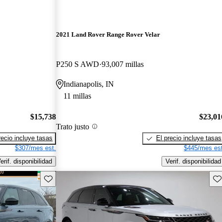
2021 Land Rover Range Rover Velar
P250 S AWD
93,007 millas
Indianapolis, IN
11 millas
$15,738
$23,01
Trato justo
recio incluye tasas
El precio incluye tasas
$307/mes est.
$445/mes est
erif. disponibilidad
Verif. disponibilidad
Guarda este Aviso
Gu