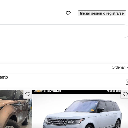
Iniciar sesión o registrarse
Ordenar
nario
Guarda este Aviso
Gu