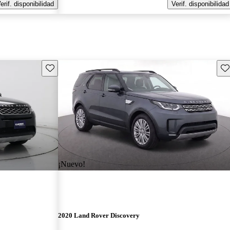
erif. disponibilidad
Verif. disponibilidad
Guarda este Aviso
Gu
¡Nuevo!
2020 Land Rover Discovery