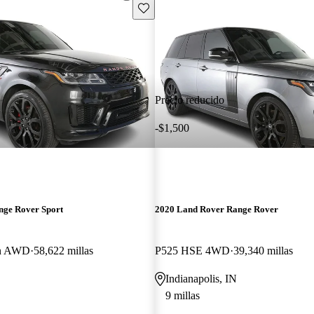
Guarda este Aviso
Precio reducido
-$1,500
nge Rover Sport
2020 Land Rover Range Rover
on AWD
58,622 millas
P525 HSE 4WD
39,340 millas
Indianapolis, IN
9 millas