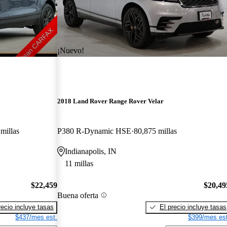
¡Nuevo!
2018 Land Rover Range Rover Velar
millas
P380 R-Dynamic HSE
80,875 millas
Indianapolis, IN
11 millas
$22,459
$20,49
Buena oferta
recio incluye tasas
El precio incluye tasas
$437/mes est.
$399/mes est