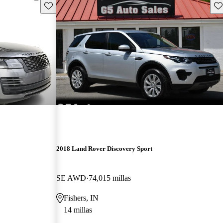
Guarda este Aviso
Gu
2018 Land Rover Discovery Sport
SE AWD
74,015 millas
Fishers, IN
14 millas