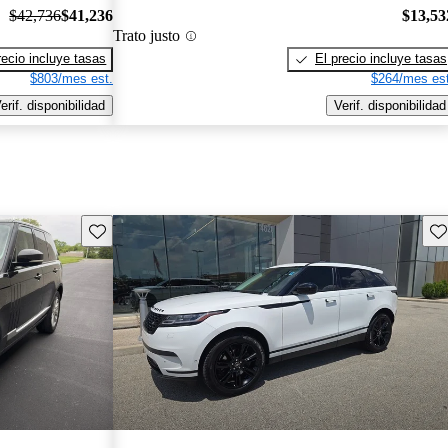
$42,736
$41,236
$13,53
Trato justo
recio incluye tasas
El precio incluye tasas
$803/mes est.
$264/mes est
erif. disponibilidad
Verif. disponibilidad
Guarda este Aviso
Gu