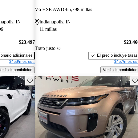
V6 HSE AWD
65,798 millas
anapolis, IN
Indianapolis, IN
99
11 millas
$23,497
$23,46
Trato justo
onario adicionales
El precio incluye tasas
$458/mes est.
$457/mes est
erif. disponibilidad
Verif. disponibilidad
Guarda este Aviso
Gu