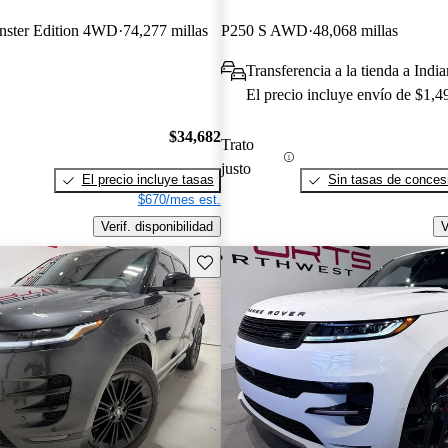
ster Edition 4WD
74,277 millas
P250 S AWD
48,068 millas
Transferencia a la tienda a Indi
El precio incluye envío de $1,4
$34,682
Trato
justo
El precio incluye tasas
Sin tasas de concesi
$670/mes est.
Verif. disponibilidad
V
Guarda este Aviso