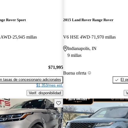
nge Rover Sport
2015 Land Rover Range Rover
E AWD
25,945 millas
V6 HSE 4WD
71,970 millas
Indianapolis, IN
9 millas
$71,995
Buena oferta
n tasas de concesionario adicionales
El p
$1,353/mes est.
Verif. disponibilidad
V
Guarda este Aviso