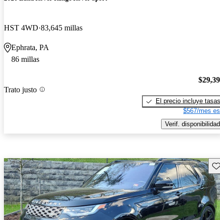
HST 4WD
83,645 millas
Ephrata, PA
86 millas
$29,3
Trato justo
El precio incluye tasa
$567/mes es
Verif. disponibilidad
Gu