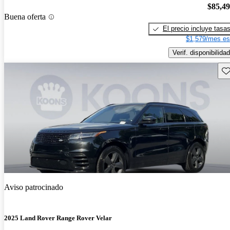
$85,4
Buena oferta
El precio incluye tasa
$1,579/mes es
Verif. disponibilidad
Gu
Aviso patrocinado
2025 Land Rover Range Rover Velar