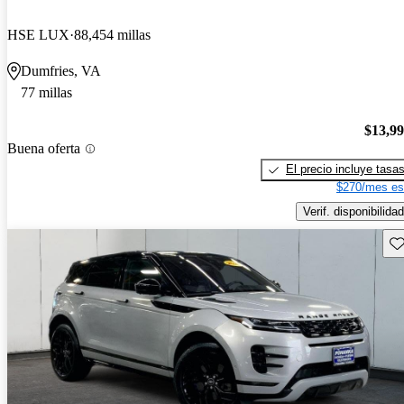
HSE LUX
88,454 millas
Dumfries, VA
77 millas
$13,9
Buena oferta
El precio incluye tasa
$270/mes es
Verif. disponibilidad
Gu