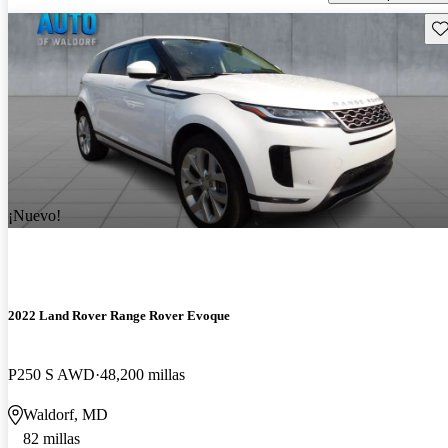
Gu
¡Nuevo!
2022 Land Rover Range Rover Evoque
P250 S AWD
48,200 millas
Waldorf, MD
82 millas