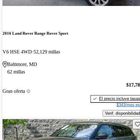
2016 Land Rover Range Rover Sport
V6 HSE 4WD
52,129 millas
Baltimore, MD
62 millas
$17,7
Gran oferta
El precio incluye tasa
$343/mes es
Verif. disponibilidad
Gu