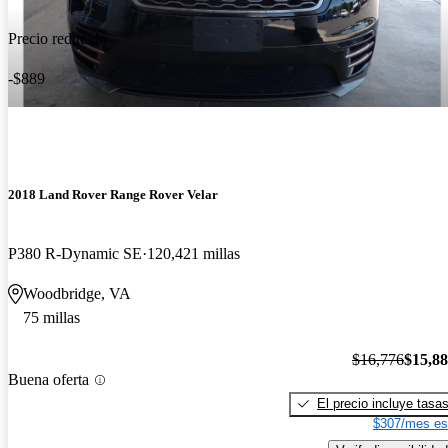
Precio reducido
-$889
2018 Land Rover Range Rover Velar
P380 R-Dynamic SE
120,421 millas
Woodbridge, VA
75 millas
$16,776
$15,8
Buena oferta
El precio incluye tasa
$307/mes es