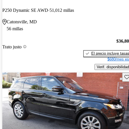
P250 Dynamic SE AWD
51,012 millas
Catonsville, MD
56 millas
$36,8
Trato justo
El precio incluye tasa
$680/mes es
Verif. disponibilidad
Gu