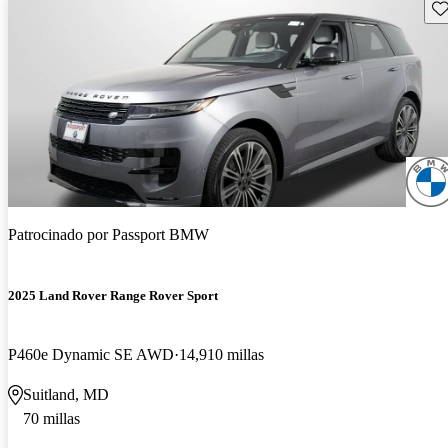
Gu
Patrocinado por
Passport BMW
2025 Land Rover Range Rover Sport
P460e Dynamic SE AWD
14,910 millas
Suitland, MD
70 millas