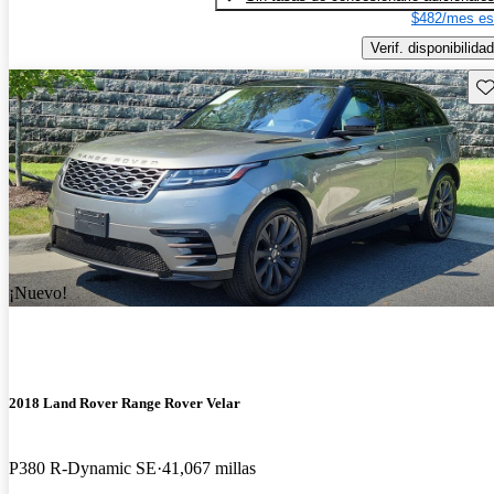
$482/mes es
Verif. disponibilidad
Gu
¡Nuevo!
2018 Land Rover Range Rover Velar
P380 R-Dynamic SE
41,067 millas