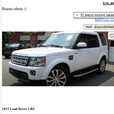
$26,4
Buena oferta
El precio incluye tasa
$497/mes es
Verif. disponibilidad
Gu
2015 Land Rover LR4