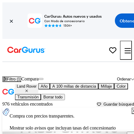
CarGurus: Autos nuevos y usados
Obtene
Con Modo de concesionario
150K+
Autos Land Rover usados en venta cerca de
Hagerstown, MD
Compara
Filtro (1)
Ordenar
Land Rover
Año
A 100 millas de distancia
Millaje
Color
Transmisión
Borrar todo
976 vehículos encontrados
Guardar búsque
Compra con precios transparentes.
Mostrar solo avisos que incluyan tasas del concesionario