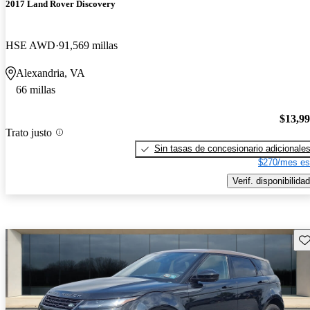
2017 Land Rover Discovery
HSE AWD
91,569 millas
Alexandria, VA
66 millas
$13,9
Trato justo
Sin tasas de concesionario adicionale
$270/mes es
Verif. disponibilidad
Gu