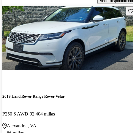
Verif. disponibilidad
Gu
2019 Land Rover Range Rover Velar
P250 S AWD
92,404 millas
Alexandria, VA
66 millas