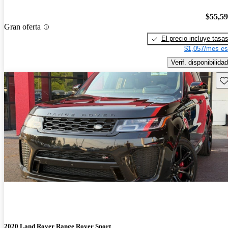
$55,5
Gran oferta
El precio incluye tasa
$1,057/mes es
Verif. disponibilidad
Gu
2020 Land Rover Range Rover Sport