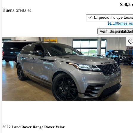
$58,3
Buena oferta
El precio incluye tasa
$1,108/mes es
Verif. disponibilidad
Gu
2022 Land Rover Range Rover Velar