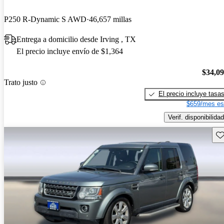
P250 R-Dynamic S AWD
46,657 millas
Entrega a domicilio desde Irving , TX
El precio incluye envío de $1,364
$34,0
Trato justo
El precio incluye tasa
$659/mes es
Verif. disponibilidad
Gu