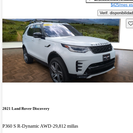
$425/mes es
Verif. disponibilidad
Gu
2021 Land Rover Discovery
P360 S R-Dynamic AWD
29,812 millas