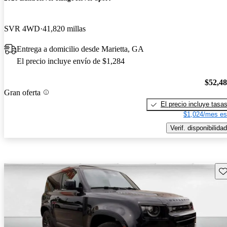
SVR 4WD
41,820 millas
Entrega a domicilio desde Marietta, GA
El precio incluye envío de $1,284
$52,4
Gran oferta
El precio incluye tasa
$1,024/mes es
Verif. disponibilidad
Gu