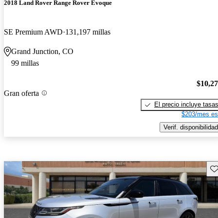
2018 Land Rover Range Rover Evoque
SE Premium AWD
131,197 millas
Grand Junction, CO
99 millas
$10,2
Gran oferta
El precio incluye tasa
$203/mes es
Verif. disponibilidad
Gu