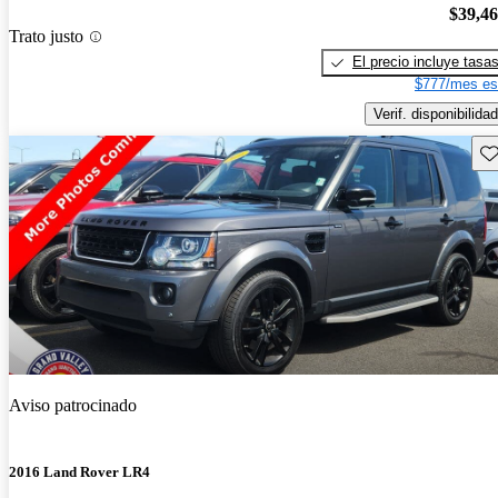
$39,4
Trato justo
El precio incluye tasa
$777/mes es
Verif. disponibilidad
Gu
Aviso patrocinado
2016 Land Rover LR4