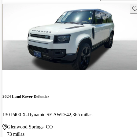
Gu
2024 Land Rover Defender
130 P400 X-Dynamic SE AWD
42,365 millas
Glenwood Springs, CO
73 millas