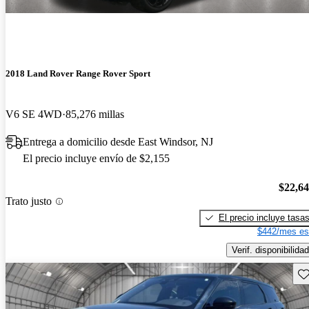
2018 Land Rover Range Rover Sport
V6 SE 4WD
85,276 millas
Entrega a domicilio desde East Windsor, NJ
El precio incluye envío de $2,155
$22,6
Trato justo
El precio incluye tasa
$442/mes es
Verif. disponibilidad
Gu