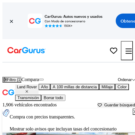
CarGurus: Autos nuevos y usados
Obtene
Con Modo de concesionario
150K+
Autos Land Rover usados en venta cerca de
Gunnison, CO
Compara
Filtro (1)
Ordenar
Land Rover
Año
A 100 millas de distancia
Millaje
Color
Transmisión
Borrar todo
1,906 vehículos encontrados
Guardar búsque
Compra con precios transparentes.
Mostrar solo avisos que incluyan tasas del concesionario