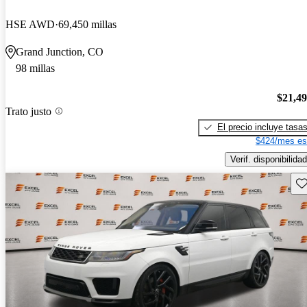
HSE AWD
69,450 millas
Grand Junction, CO
98 millas
$21,4
Trato justo
El precio incluye tasa
$424/mes es
Verif. disponibilidad
Gu