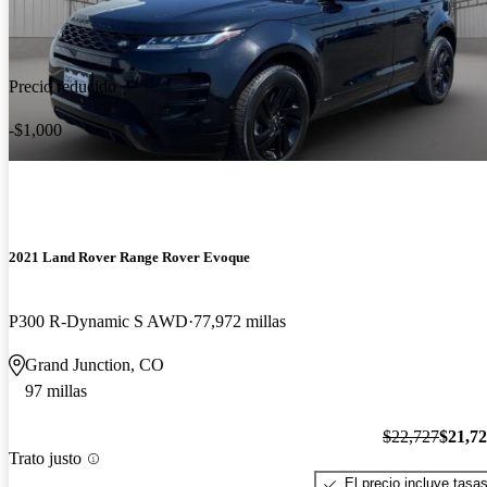
Precio reducido
-$1,000
2021 Land Rover Range Rover Evoque
P300 R-Dynamic S AWD
77,972 millas
Grand Junction, CO
97 millas
$22,727
$21,7
Trato justo
El precio incluye tasa