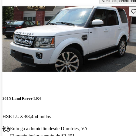
Verif. disponibilidad
Gu
2015 Land Rover LR4
HSE LUX
88,454 millas
Entrega a domicilio desde Dumfries, VA
El precio incluye envío de $2,391