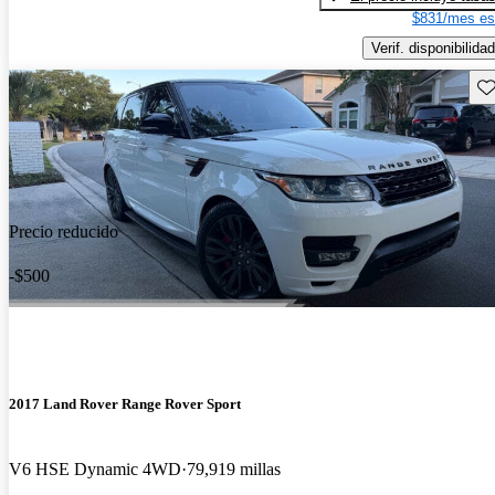
$831/mes es
Verif. disponibilidad
Gu
Precio reducido
-$500
2017 Land Rover Range Rover Sport
V6 HSE Dynamic 4WD
79,919 millas