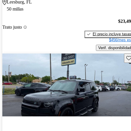
Leesburg, FL
50 millas
$23,4
Trato justo
El precio incluye tasa
$456/mes es
Verif. disponibilidad
Gu