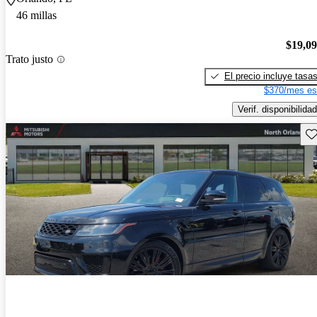
46 millas
$19,0
Trato justo
El precio incluye tasa
$370/mes es
Verif. disponibilidad
Gu