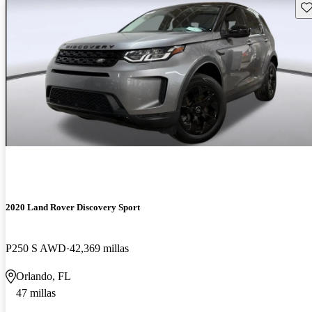
Gu
2020 Land Rover Discovery Sport
P250 S AWD
42,369 millas
Orlando, FL
47 millas