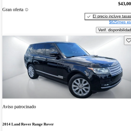
$43,0
Gran oferta
El precio incluye tasa
$825/mes es
Verif. disponibilidad
Gu
Aviso patrocinado
2014 Land Rover Range Rover