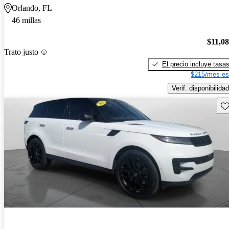
Orlando, FL
46 millas
$11,0
Trato justo
El precio incluye tasa
$215/mes es
Verif. disponibilidad
Gu