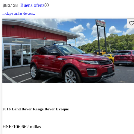
$83,138
Buena oferta
Incluye tarifas de conc.
Gu
2016 Land Rover Range Rover Evoque
HSE
106,662 millas