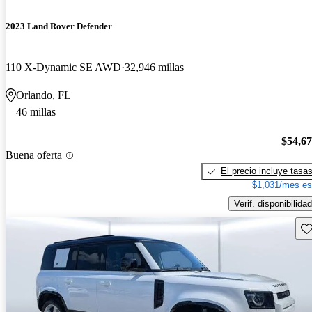
2023 Land Rover Defender
110 X-Dynamic SE AWD
32,946 millas
Orlando, FL
46 millas
$54,6
Buena oferta
El precio incluye tasa
$1,031/mes es
Verif. disponibilidad
Gu