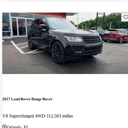
Gu
2017 Land Rover Range Rover
V8 Supercharged 4WD
112,563 millas
Orlando, FL