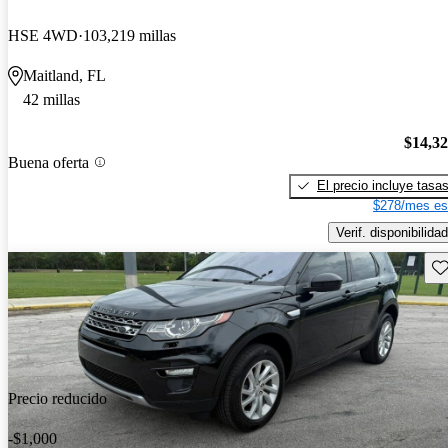
HSE 4WD
103,219 millas
Maitland, FL
42 millas
$14,3
Buena oferta
El precio incluye tasa
$278/mes es
Verif. disponibilidad
Gu
Precio reducido
-$1,000