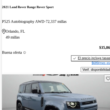
2021 Land Rover Range Rover Sport
P525 Autobiography AWD
72,337 millas
Orlando, FL
49 millas
$35,8
Buena oferta
El precio incluye tasa
$689/mes es
Verif. disponibilidad
Gu