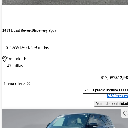
2018 Land Rover Discovery Sport
HSE AWD
63,759 millas
Orlando, FL
45 millas
$13,987
$12,9
Buena oferta
El precio incluye tasa
$252/mes es
Verif. disponibilidad
Gu