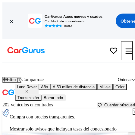
CarGurus: Autos nuevos y usados
Obtene
Con Modo de concesionario
150K+
Autos Land Rover usados en venta cerca de
Daytona Beach, FL
Compara
Filtro (1)
Ordenar
Land Rover
Año
A 50 millas de distancia
Millaje
Color
Transmisión
Borrar todo
202 vehículos encontrados
Guardar búsque
Compra con precios transparentes.
Mostrar solo avisos que incluyan tasas del concesionario