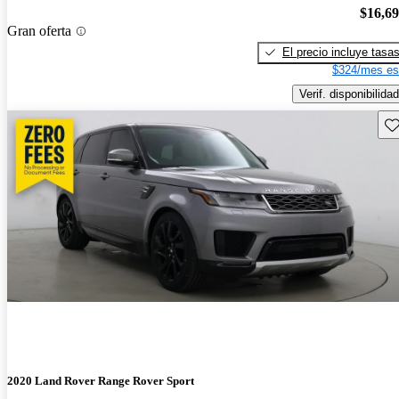
$16,6
Gran oferta
El precio incluye tasa
$324/mes es
Verif. disponibilidad
Gu
2020 Land Rover Range Rover Sport