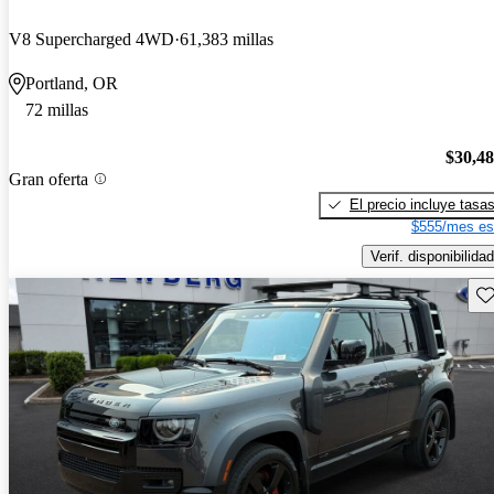
V8 Supercharged 4WD
61,383 millas
Portland, OR
72 millas
$30,4
Gran oferta
El precio incluye tasa
$555/mes es
Verif. disponibilidad
Gu