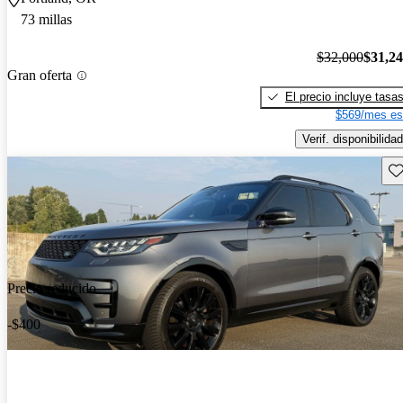
73 millas
$32,000
$31,2
Gran oferta
El precio incluye tasa
$569/mes es
Verif. disponibilidad
Gu
Precio reducido
-$400