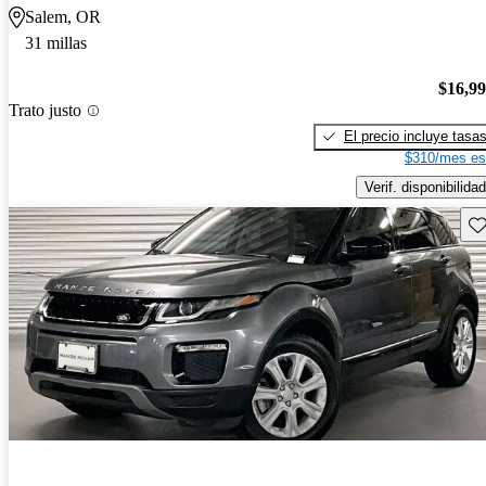
Salem, OR
31 millas
$16,9
Trato justo
El precio incluye tasa
$310/mes es
Verif. disponibilidad
Gu