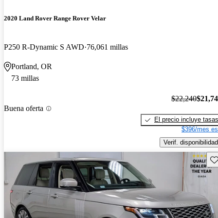
2020 Land Rover Range Rover Velar
P250 R-Dynamic S AWD
76,061 millas
Portland, OR
73 millas
$22,240
$21,7
Buena oferta
El precio incluye tasa
$396/mes es
Verif. disponibilidad
Gu