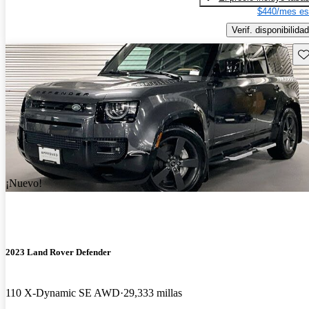
$440/mes es
Verif. disponibilidad
Gu
¡Nuevo!
2023 Land Rover Defender
110 X-Dynamic SE AWD
29,333 millas