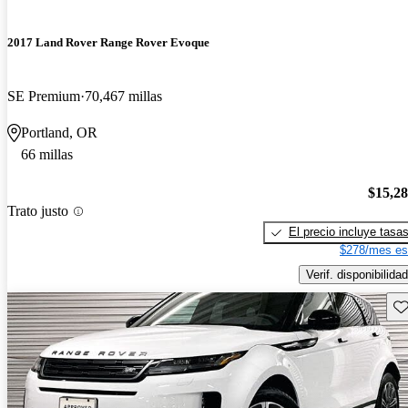
2017 Land Rover Range Rover Evoque
SE Premium
70,467 millas
Portland, OR
66 millas
$15,2
Trato justo
El precio incluye tasa
$278/mes es
Verif. disponibilidad
Gu