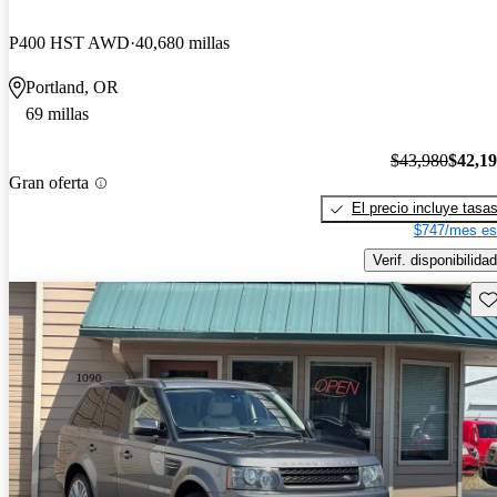
P400 HST AWD
40,680 millas
Portland, OR
69 millas
$43,980
$42,1
Gran oferta
El precio incluye tasa
$747/mes es
Verif. disponibilidad
Gu