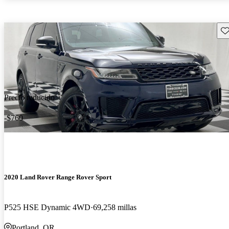
Gu
Precio reducido
-$760
2020 Land Rover Range Rover Sport
P525 HSE Dynamic 4WD
69,258 millas
Portland, OR