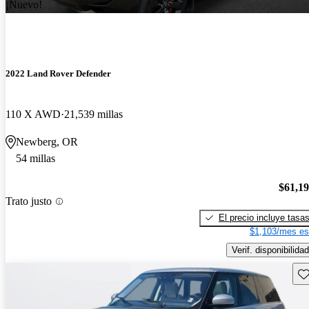
¡Nuevo!
2022 Land Rover Defender
110 X AWD
21,539 millas
Newberg, OR
54 millas
$61,1
Trato justo
El precio incluye tasa
$1,103/mes es
Verif. disponibilidad
Gu