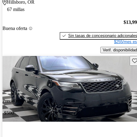
Hillsboro, OR
67 millas
$13,9
Buena oferta
Sin tasas de concesionario adicionale
$255/mes es
Verif. disponibilidad
Gu
Precio reducido
-$500