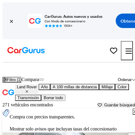
CarGurus: Autos nuevos y usados
Obtene
Con Modo de concesionario
150K+
Autos Land Rover usados en venta cerca de
Corvallis, OR
Compara
Filtro (1)
Ordenar
Land Rover
Año
A 100 millas de distancia
Millaje
Color
Transmisión
Borrar todo
271 vehículos encontrados
Guardar búsque
Compra con precios transparentes.
Mostrar solo avisos que incluyan tasas del concesionario