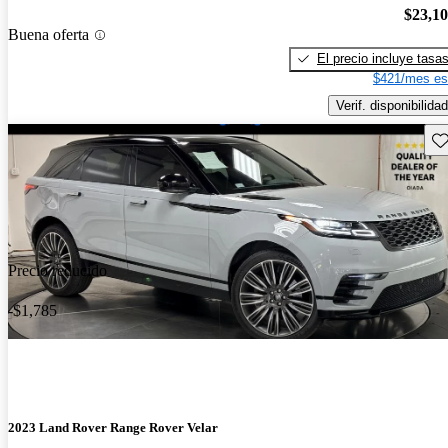
$23,1
Buena oferta
El precio incluye tasa
$421/mes es
Verif. disponibilidad
Gu
Precio reducido
-$1,785
2023 Land Rover Range Rover Velar