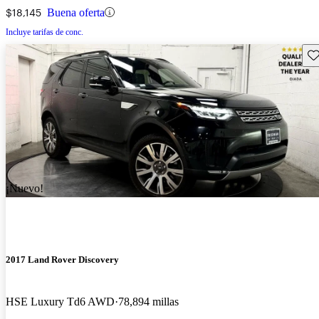
$18,145
Buena oferta
Incluye tarifas de conc.
Gu
¡Nuevo!
2017 Land Rover Discovery
HSE Luxury Td6 AWD
78,894 millas