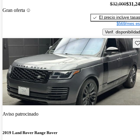
$32,000
$31,2
Gran oferta
El precio incluye tasa
$569/mes es
Verif. disponibilidad
Gu
Aviso patrocinado
2019 Land Rover Range Rover