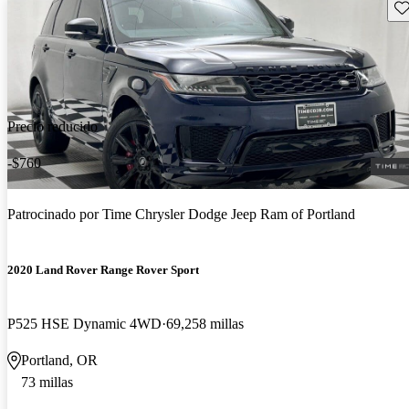
Gu
Precio reducido
-$760
Patrocinado por
Time Chrysler Dodge Jeep Ram of Portland
2020 Land Rover Range Rover Sport
P525 HSE Dynamic 4WD
69,258 millas
Portland, OR
73 millas