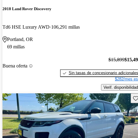
2018 Land Rover Discovery
Td6 HSE Luxury AWD
106,291 millas
Portland, OR
69 millas
$15,899
$15,4
Buena oferta
Sin tasas de concesionario adicionale
$282/mes es
Verif. disponibilidad
Gu