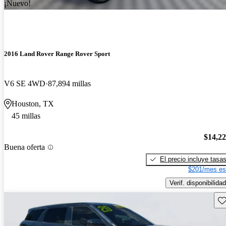
¡Nuevo!
2016 Land Rover Range Rover Sport
V6 SE 4WD
87,894 millas
Houston, TX
45 millas
$14,2
Buena oferta
El precio incluye tasa
$201/mes es
Verif. disponibilidad
Gu