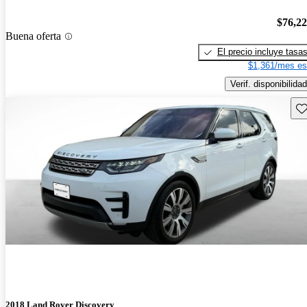
$76,2
Buena oferta
El precio incluye tasa
$1,361/mes es
Verif. disponibilidad
Gu
2018 Land Rover Discovery