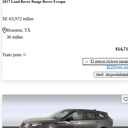
2017 Land Rover Range Rover Evoque
SE
63,972 millas
Houston, TX
36 millas
$14,7
Trato justo
El precio incluye tasa
$210/mes es
Verif. disponibilidad
Gu