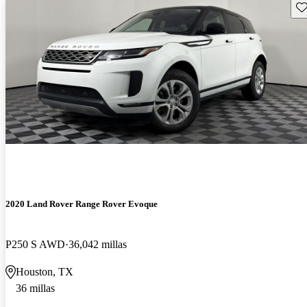
Gu
2020 Land Rover Range Rover Evoque
P250 S AWD
36,042 millas
Houston, TX
36 millas