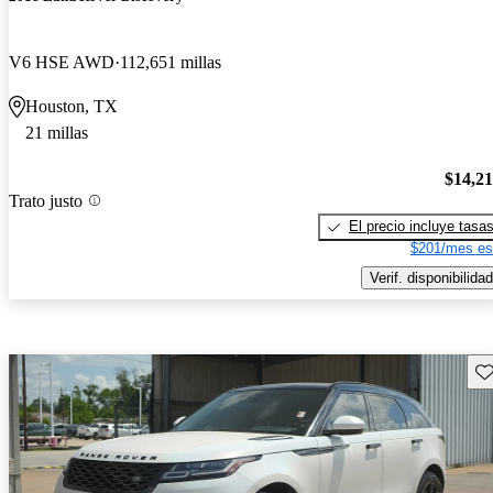
V6 HSE AWD
112,651 millas
Houston, TX
21 millas
$14,2
Trato justo
El precio incluye tasa
$201/mes es
Verif. disponibilidad
Gu