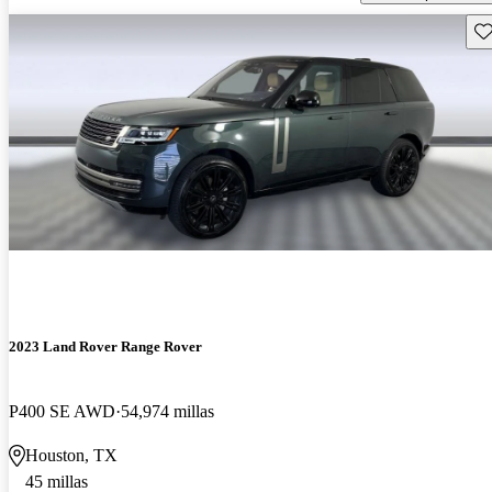
Gu
2023 Land Rover Range Rover
P400 SE AWD
54,974 millas
Houston, TX
45 millas