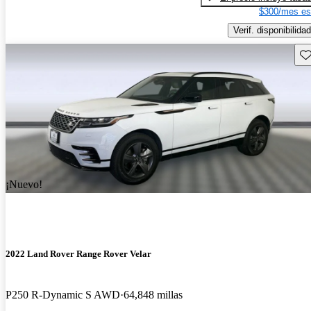
$300/mes es
Verif. disponibilidad
Gu
¡Nuevo!
2022 Land Rover Range Rover Velar
P250 R-Dynamic S AWD
64,848 millas