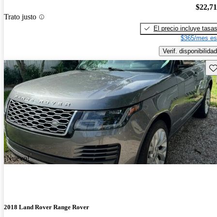
$22,7
Trato justo
El precio incluye tasa
$365/mes es
Verif. disponibilidad
Gu
¡Nuevo!
2018 Land Rover Range Rover