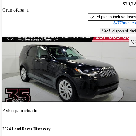
$29,2
Gran oferta
El precio incluye tasa
$477/mes es
Verif. disponibilidad
Gu
Aviso patrocinado
2024 Land Rover Discovery