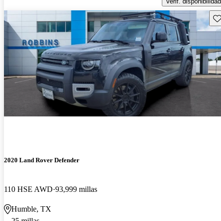
Verif. disponibilidad
Gu
2020 Land Rover Defender
110 HSE AWD
93,999 millas
Humble, TX
25 millas