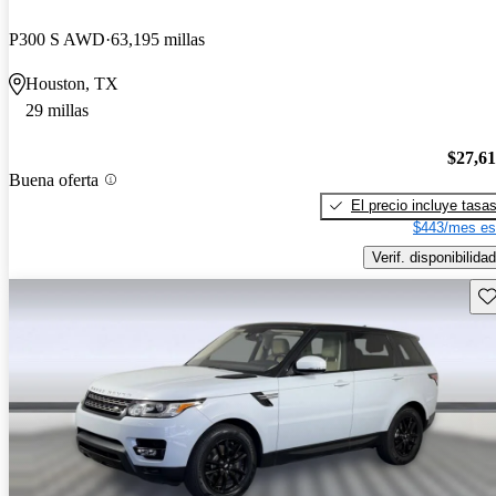
P300 S AWD
63,195 millas
Houston, TX
29 millas
$27,6
Buena oferta
El precio incluye tasa
$443/mes es
Verif. disponibilidad
Gu