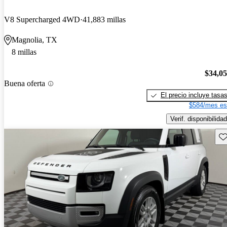
V8 Supercharged 4WD
41,883 millas
Magnolia, TX
8 millas
$34,0
Buena oferta
El precio incluye tasa
$584/mes es
Verif. disponibilidad
Gu