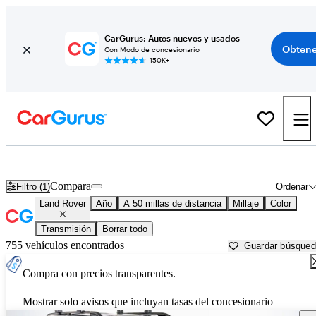
CarGurus: Autos nuevos y usados
Obtene
Con Modo de concesionario
150K+
Autos Land Rover usados en venta cerca de
Conroe, TX
Compara
Filtro (1)
Ordenar
Land Rover
Año
A 50 millas de distancia
Millaje
Color
Transmisión
Borrar todo
755 vehículos encontrados
Guardar búsque
Compra con precios transparentes.
Mostrar solo avisos que incluyan tasas del concesionario