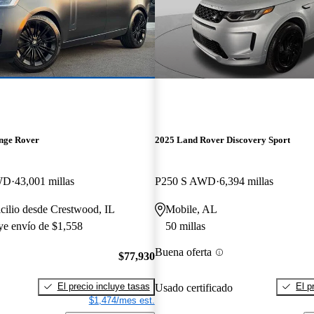
nge Rover
2025 Land Rover Discovery Sport
WD
43,001 millas
P250 S AWD
6,394 millas
cilio desde Crestwood, IL
Mobile, AL
uye envío de $1,558
50 millas
Buena oferta
$77,930
El precio incluye tasas
El p
Usado certificado
$1,474/mes est.