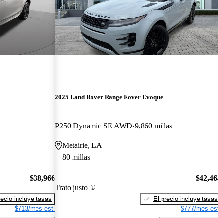
2025 Land Rover Range Rover Evoque
P250 Dynamic SE AWD
9,860 millas
Metairie, LA
80 millas
$38,966
$42,46
Trato justo
recio incluye tasas
El precio incluye tasas
$713/mes est.
$777/mes est