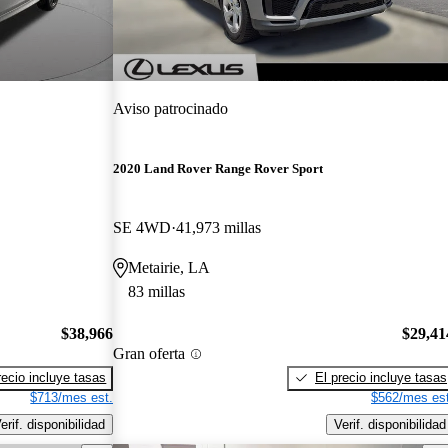
Aviso patrocinado
2020 Land Rover Range Rover Sport
SE 4WD
41,973 millas
Metairie, LA
83 millas
$38,966
$29,41
Gran oferta
recio incluye tasas
El precio incluye tasas
$713/mes est.
$562/mes est
erif. disponibilidad
Verif. disponibilidad