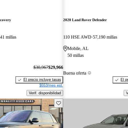
scovery
2020 Land Rover Defender
41 millas
110 HSE AWD
57,190 millas
Mobile, AL
50 millas
$30,967
$29,966
Buena oferta
El precio incluye tasas
El p
$553/mes est.
Verif. disponibilidad
V
Guarda este Aviso