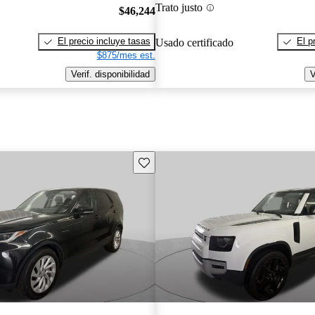
Trato justo
$46,244
El precio incluye tasas
El p
Usado certificado
$875/mes est.
Verif. disponibilidad
V
Guarda este Aviso