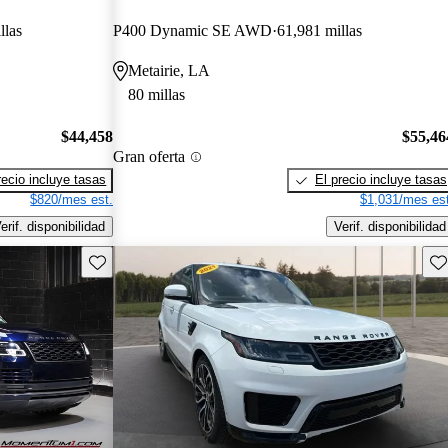
llas
P400 Dynamic SE AWD
61,981 millas
Metairie, LA
80 millas
$44,458
$55,46
Gran oferta
recio incluye tasas
El precio incluye tasas
$820/mes est.
$1,031/mes est
erif. disponibilidad
Verif. disponibilidad
Guarda este Aviso
Gu