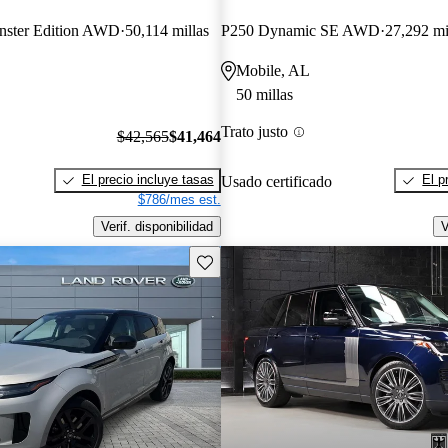
ster Edition AWD
50,114 millas
P250 Dynamic SE AWD
27,292 mi
Mobile, AL
50 millas
Trato justo
$42,565
$41,464
El precio incluye tasas
El p
Usado certificado
$786/mes est.
Verif. disponibilidad
V
Guarda este Aviso