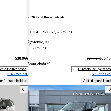
2020 Land Rover Defender
110 SE AWD
57,375 millas
Mobile, AL
50 millas
$38,966
$37,767
$36,45
Gran oferta
recio incluye tasas
El precio incluye tasas
$745/mes est.
$697/mes est
erif. disponibilidad
Verif. disponibilidad
Guarda este Aviso
Gu