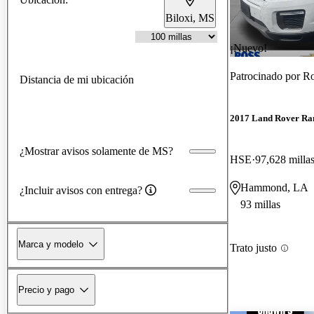
Biloxi, MS
¡Nuevo!
Patrocinado por
Ro
Distancia de mi ubicación
2017 Land Rover Ra
¿Mostrar avisos solamente de MS?
HSE
97,628 milla
Hammond, LA
¿Incluir avisos con entrega?
93 millas
Marca y modelo
Trato justo
Precio y pago