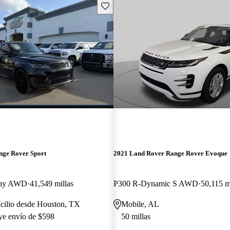
Guarda este Aviso
nge Rover Sport
2021 Land Rover Range Rover Evoque
phy AWD
41,549 millas
P300 R-Dynamic S AWD
50,115 m
cilio desde Houston, TX
Mobile, AL
uye envío de $598
50 millas