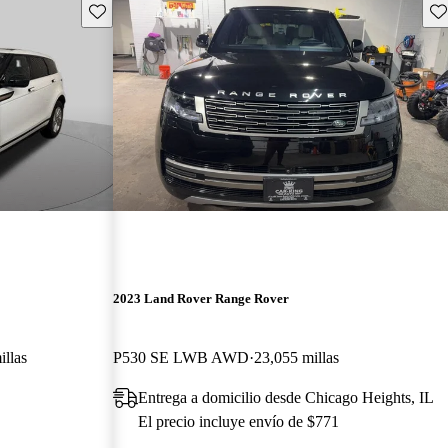
Guarda este Aviso
Gu
2023 Land Rover Range Rover
illas
P530 SE LWB AWD
23,055 millas
Entrega a domicilio desde Chicago Heights, IL
El precio incluye envío de $771