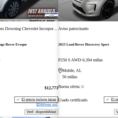
ss Downing Chevrolet Incorporated
Aviso patrocinado
nge Rover Evoque
2025 Land Rover Discovery Sport
s
P250 S AWD
6,394 millas
Mobile, AL
50 millas
Buena oferta
$12,773
El precio incluye tasas
El p
Usado certificado
$244/mes est.
Verif. disponibilidad
V