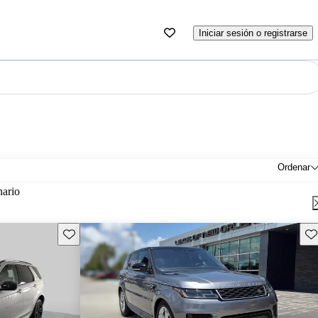
Iniciar sesión o registrarse
Ordenar
nario
Guarda este Aviso
Gu