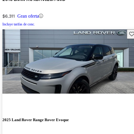
$6,311
Gran oferta
Incluye tarifas de conc.
Gu
2025 Land Rover Range Rover Evoque