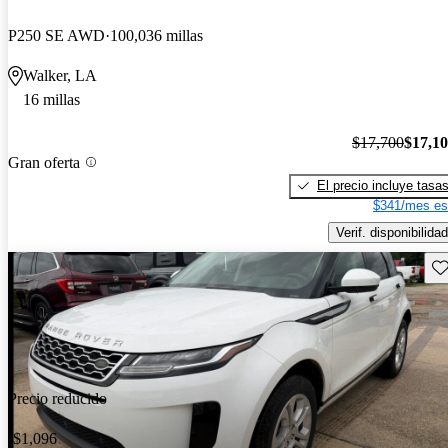
P250 SE AWD
100,036 millas
Walker, LA
16 millas
$17,700
$17,1
Gran oferta
El precio incluye tasa
$341/mes es
Verif. disponibilidad
Gu
Precio reducido
-$1,096