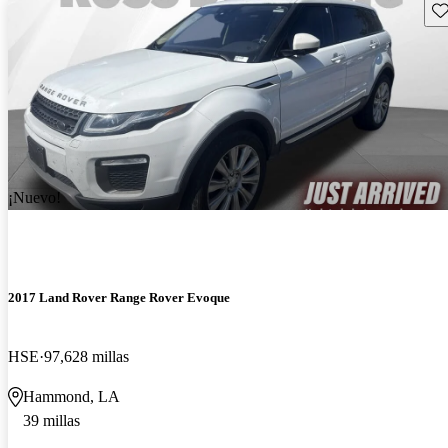
Gu
¡Nuevo!
2017 Land Rover Range Rover Evoque
HSE
97,628 millas
Hammond, LA
39 millas