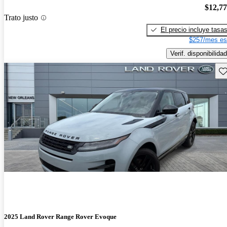
$12,7
Trato justo
El precio incluye tasa
$257/mes es
Verif. disponibilidad
Gu
2025 Land Rover Range Rover Evoque