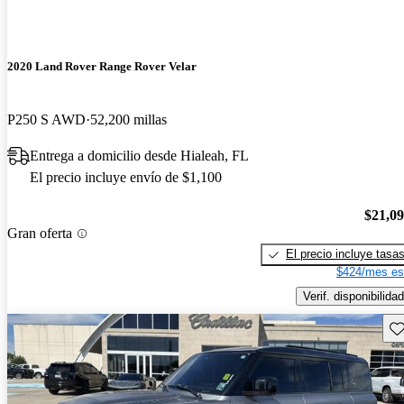
2020 Land Rover Range Rover Velar
P250 S AWD
52,200 millas
Entrega a domicilio desde Hialeah, FL
El precio incluye envío de $1,100
$21,0
Gran oferta
El precio incluye tasa
$424/mes es
Verif. disponibilidad
Gu