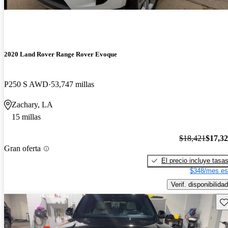
2020 Land Rover Range Rover Evoque
P250 S AWD
53,747 millas
Zachary, LA
15 millas
$18,421
$17,3
Gran oferta
El precio incluye tasa
$348/mes es
Verif. disponibilidad
Gu