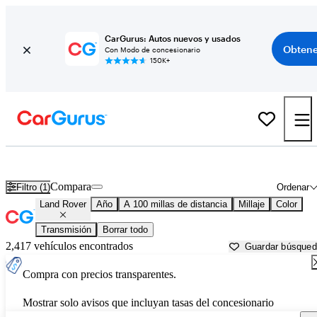
CarGurus: Autos nuevos y usados
Obtene
Con Modo de concesionario
150K+
Autos Land Rover usados en venta cerca de
Baton Rouge, LA
Compara
Filtro (1)
Ordenar
Land Rover
Año
A 100 millas de distancia
Millaje
Color
Transmisión
Borrar todo
2,417 vehículos encontrados
Guardar búsque
Compra con precios transparentes.
Mostrar solo avisos que incluyan tasas del concesionario