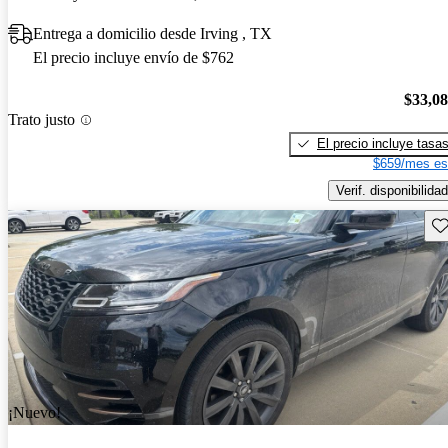
Entrega a domicilio desde Irving , TX
El precio incluye envío de $762
$33,0
Trato justo
El precio incluye tasa
$659/mes es
Verif. disponibilidad
Gu
¡Nuevo!