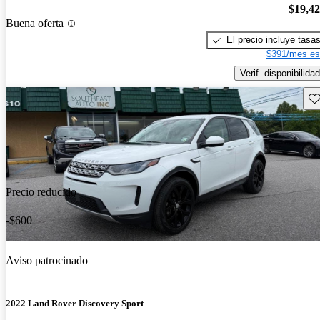
$19,4
Buena oferta
El precio incluye tasa
$391/mes es
Verif. disponibilidad
Gu
Precio reducido
-$600
Aviso patrocinado
2022 Land Rover Discovery Sport