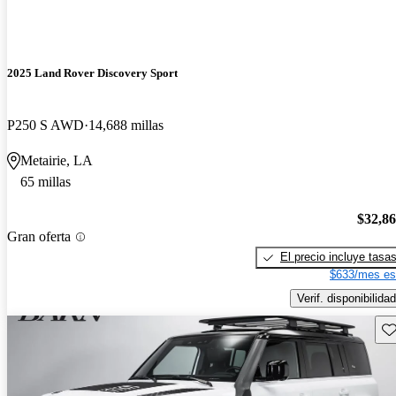
2025 Land Rover Discovery Sport
P250 S AWD
14,688 millas
Metairie, LA
65 millas
$32,8
Gran oferta
El precio incluye tasa
$633/mes es
Verif. disponibilidad
Gu