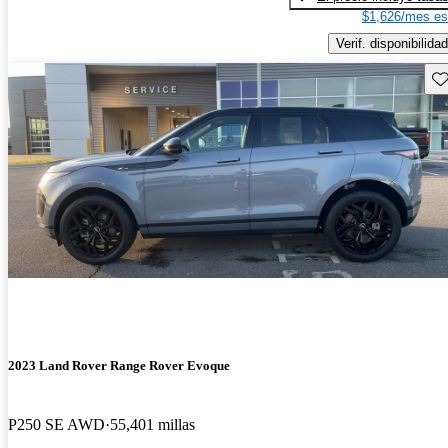
$1,626/mes es
Verif. disponibilidad
Gu
2023 Land Rover Range Rover Evoque
P250 SE AWD
55,401 millas