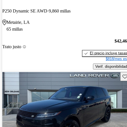
P250 Dynamic SE AWD
9,860 millas
Metairie, LA
65 millas
$42,4
Trato justo
El precio incluye tasa
$818/mes es
Verif. disponibilidad
Gu