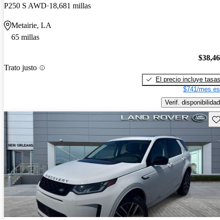
P250 S AWD
18,681 millas
Metairie, LA
65 millas
$38,4
Trato justo
El precio incluye tasa
$741/mes es
Verif. disponibilidad
Gu